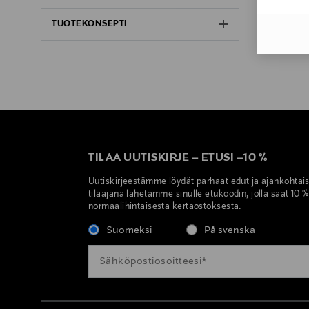
TUOTEKONSEPTI
TILAA UUTISKIRJE
–
ETUSI
–
10 %
Uutiskirjeestämme löydät parhaat edut ja ajankohtai
tilaajana lähetämme sinulle etukoodin, jolla saat 10 
normaalihintaisesta kertaostoksesta.
Suomeksi
På svenska