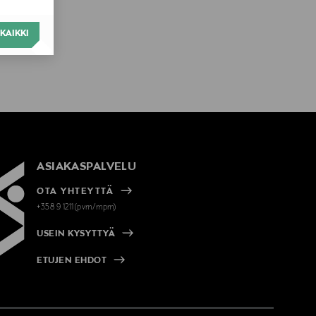
KAIKKI
ASIAKASPALVELU
OTA YHTEYTTÄ
+358 9 1211(pvm/mpm)
USEIN KYSYTTYÄ
ETUJEN EHDOT