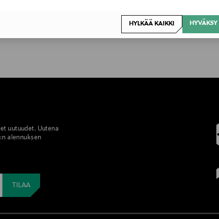
HYVÄKSY 
HYLKÄÄ KAIKKI
set uutuudet. Uutena
%:n alennuksen