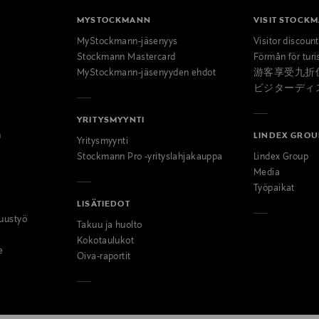
MYSTOCKMANN
VISIT STOCK
MyStockmann-jäsenyys
Visitor discoun
Stockmann Mastercard
Förmån för turi
MyStockmann-jäsenyyden ehdot
游客享受九折
ビジターディ
YRITYSMYYNTI
n
LINDEX GROU
Yritysmyynti
Stockmann Pro -yrityslahjakauppa
Lindex Group
Media
Työpaikat
LISÄTIEDOT
uustyö
Takuu ja huolto
Kokotaulukot
e
Oiva-raportit