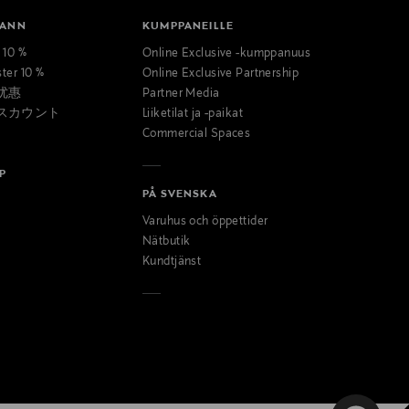
MANN
KUMPPANEILLE
t 10 %
Online Exclusive -kumppanuus
ster 10 %
Online Exclusive Partnership
优惠
Partner Media
スカウント
Liiketilat ja -paikat
Commercial Spaces
P
PÅ SVENSKA
Varuhus och öppettider
Nätbutik
Kundtjänst