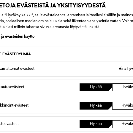
IETOJA EVÄSTEISTÄ JA YKSITYISYYDESTÄ
la “Hyväksy kaikki”, sallit evästeiden tallentamisen laitteellesi sisällön ja maino
tia, sosiaalisen median ominaisuuksia sekä liikenteen analysointia varten. Voit 
uksiasi milloin tahansa sivun alareunasta löytyvästä linkistä.
 ja evästeiden käyttö
SE EVÄSTERYHMIÄ
ttämättömät evästeet
Aina hyv
PHARMA
MINCER PHARMA
i-Dark Spot Hand Concentrate -
VitaminsPhilosophy Strenghtenin
autusevästeet
Hylkää
Hyväk
a käsiseerumi 30ml
for Hands&Nails -käsivoideseeru
rice
Original Price
19,90 €
kkinointievästeet
Hylkää
Hyväk
astoevästeet
Hylkää
Hyväk