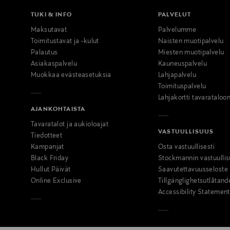
TUKI & INFO
PALVELUT
Maksutavat
Palvelumme
Toimitustavat ja -kulut
Naisten muotipalvelu
Palautus
Miesten muotipalvelu
Asiakaspalvelu
Kauneuspalvelu
Muokkaa evästeasetuksia
Lahjapalvelu
Toimituspalvelu
Lahjakortti tavarataloo
AJANKOHTAISTA
Tavaratalot ja aukioloajat
VASTUULLISUUS
Tiedotteet
Kampanjat
Osta vastuullisesti
Black Friday
Stockmannin vastuullis
Hullut Päivät
Saavutettavuusseloste
Online Exclusive
Tillgänglighetsutlåtand
Accessibility Statement