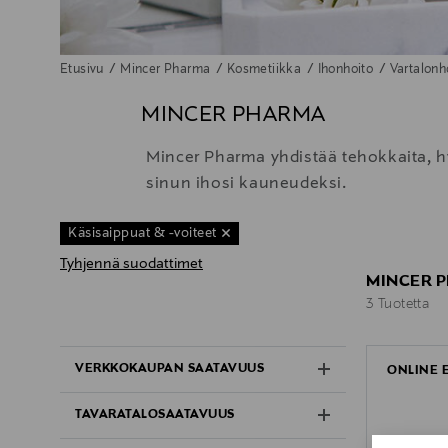
Etusivu
Mincer Pharma
Kosmetiikka
Ihonhoito
Vartalonh
MINCER PHARMA
Mincer Pharma yhdistää tehokkaita, hy
sinun ihosi kauneudeksi.
Käsisaippuat & -voiteet
Tyhjennä suodattimet
MINCER P
3 Tuotetta
3 Tuotetta
VERKKOKAUPAN SAATAVUUS
ONLINE 
TAVARATALOSAATAVUUS