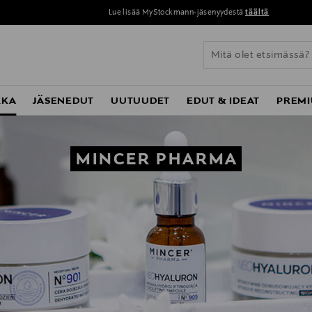
Lue lisää MyStockmann-jäsenyydestä
täältä
KKA
JÄSENEDUT
UUTUUDET
EDUT & IDEAT
PREMI
MINCER PHARMA