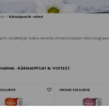
oito
Käsisaippuat & -voiteet
vin siedettyjä raaka-aineita viimeisimpään teknologiaan 
HARMA - KÄSISAIPPUAT & -VOITEET
EXCLUSIVE
ONLINE EXCLUSIVE