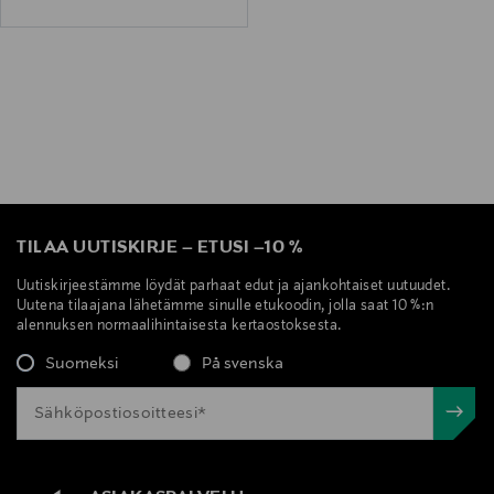
TILAA UUTISKIRJE
–
ETUSI
–
10 %
Uutiskirjeestämme löydät parhaat edut ja ajankohtaiset uutuudet.
Uutena tilaajana lähetämme sinulle etukoodin, jolla saat 10 %:n
alennuksen normaalihintaisesta kertaostoksesta.
Suomeksi
På svenska