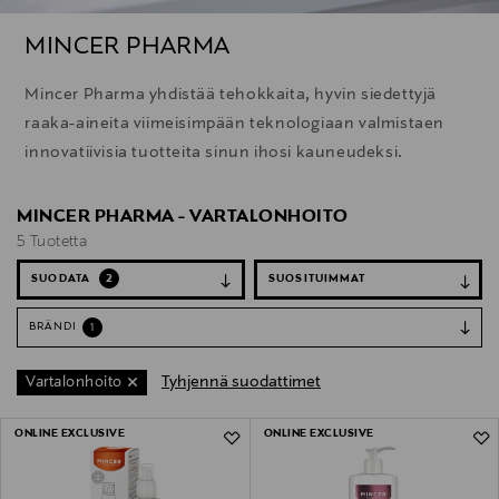
MINCER PHARMA
Mincer Pharma yhdistää tehokkaita, hyvin siedettyjä
raaka-aineita viimeisimpään teknologiaan valmistaen
innovatiivisia tuotteita sinun ihosi kauneudeksi.
MINCER PHARMA - VARTALONHOITO
5 Tuotetta
SUODATA
2
BRÄNDI
1
Tyhjennä suodattimet
Vartalonhoito
5 Tuotetta
ONLINE EXCLUSIVE
ONLINE EXCLUSIVE