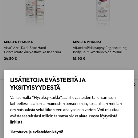
MINCER PHARMA
MINCER PHARMA
VitaC Anti-Dark Spot Hand
VitaminsPhilosophy Regenerating
Concentrate -kirkastava käsiseerumi
Body Balm -vartalovoide 250ml
30ml
Original Price
Original Price
24,50 €
19,90 €
LISÄTIETOJA EVÄSTEISTÄ JA
ONLINE EXCLUSIVE
ONLINE EXCLUSIVE
YKSITYISYYDESTÄ
Valitsemalla “Hyväksy kaikki”, sallit evästeiden tallentamisen
laitteellesi sisällön ja mainosten personointia, sosiaalisen median
ominaisuuksia sekä liikenteen analysointia varten. Voit muuttaa
evästeasetuksiasi milloin tahansa sivun alareunasta löytyvästä
linkistä.
Tietoturva ja evästeiden käyttö