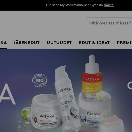
Lue lisää MyStockmann-jäsenyydestä
täältä
KKA
JÄSENEDUT
UUTUUDET
EDUT & IDEAT
PREMI