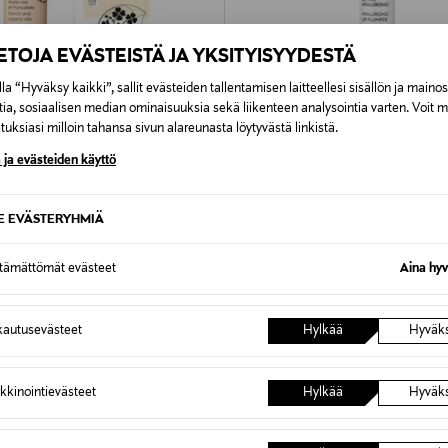
IETOJA EVÄSTEISTÄ JA YKSITYISYYDESTÄ
la “Hyväksy kaikki”, sallit evästeiden tallentamisen laitteellesi sisällön ja maino
tia, sosiaalisen median ominaisuuksia sekä liikenteen analysointia varten. Voit 
uksiasi milloin tahansa sivun alareunasta löytyvästä linkistä.
PATYKA
 ja evästeiden käyttö
Bouche Lip Balm -huulivoide 10 ml
Hyaluronic Lip Plumper -huulivoid
rice
Original Price
36,00 €
SE EVÄSTERYHMIÄ
ttämättömät evästeet
Aina hyv
autusevästeet
Hylkää
Hyväk
kkinointievästeet
Hylkää
Hyväk