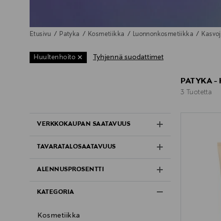
Etusivu
Patyka
Kosmetiikka
Luonnonkosmetiikka
Kasvo
Tyhjennä suodattimet
Huultenhoito
PATYKA -
3 Tuotetta
3 Tuotetta
VERKKOKAUPAN SAATAVUUS
TAVARATALOSAATAVUUS
ALENNUSPROSENTTI
KATEGORIA
Kosmetiikka