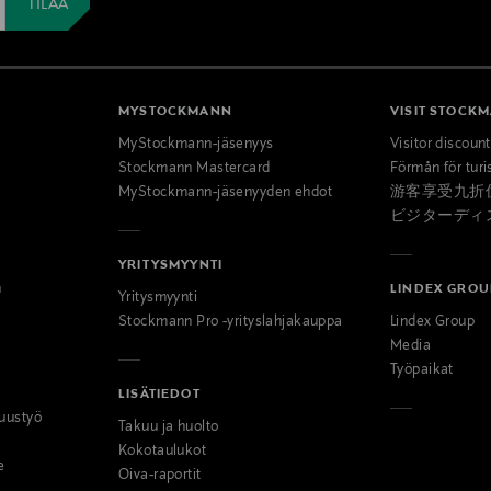
MYSTOCKMANN
VISIT STOCK
MyStockmann-jäsenyys
Visitor discoun
Stockmann Mastercard
Förmån för turi
MyStockmann-jäsenyyden ehdot
游客享受九折
ビジターディ
YRITYSMYYNTI
n
LINDEX GROU
Yritysmyynti
Stockmann Pro -yrityslahjakauppa
Lindex Group
Media
Työpaikat
LISÄTIEDOT
uustyö
Takuu ja huolto
Kokotaulukot
e
Oiva-raportit