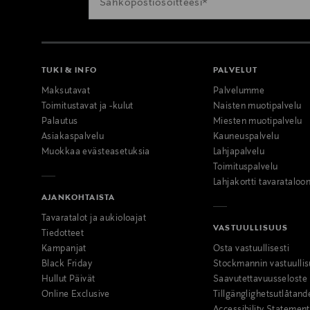
TUKI & INFO
PALVELUT
Maksutavat
Palvelumme
Toimitustavat ja -kulut
Naisten muotipalvelu
Palautus
Miesten muotipalvelu
Asiakaspalvelu
Kauneuspalvelu
Muokkaa evästeasetuksia
Lahjapalvelu
Toimituspalvelu
Lahjakortti tavarataloo
AJANKOHTAISTA
Tavaratalot ja aukioloajat
VASTUULLISUUS
Tiedotteet
Kampanjat
Osta vastuullisesti
Black Friday
Stockmannin vastuullis
Hullut Päivät
Saavutettavuusseloste
Online Exclusive
Tillgänglighetsutlåtand
Accessibility Statement