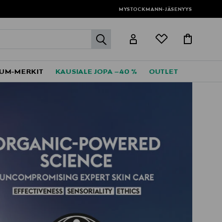
MYSTOCKMANN-JÄSENYYS
label.header.go
UM-MERKIT
KAUSIALE JOPA –40 %
OUTLET