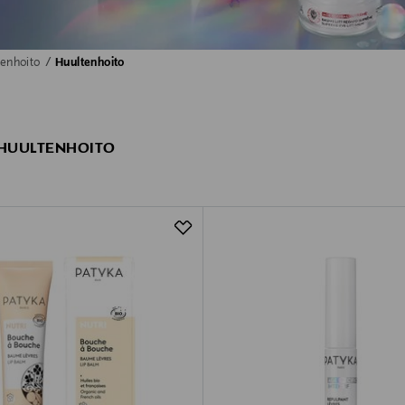
jenhoito
Huultenhoito
 HUULTENHOITO