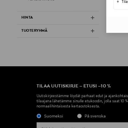
+
Til
HINTA
TUOTERYHMÄ
TILAA UUTISKIRJE
–
ETUSI
–
10 %
Uutiskirjeestämme löydät parhaat edut ja ajankohtai
tilaajana lähetämme sinulle etukoodin, jolla saat 10 
normaalihintaisesta kertaostoksesta.
Suomeksi
På svenska