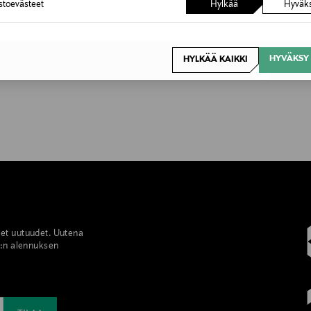
astoevästeet
Hylkää
Hyväk
HYVÄKSY 
HYLKÄÄ KAIKKI
set uutuudet. Uutena
%:n alennuksen