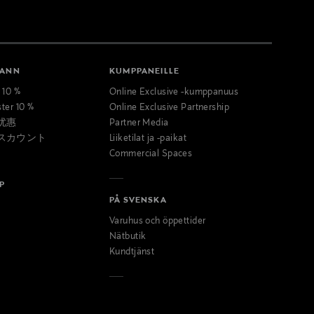
MANN
KUMPPANEILLE
t 10 %
Online Exclusive -kumppanuus
ster 10 %
Online Exclusive Partnership
优惠
Partner Media
スカウント
Liiketilat ja -paikat
Commercial Spaces
P
PÅ SVENSKA
Varuhus och öppettider
Nätbutik
Kundtjänst