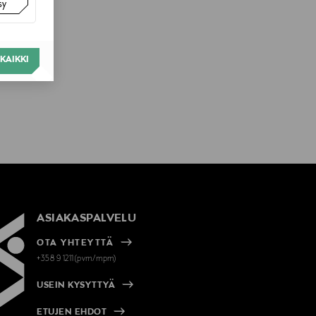
sy
KAIKKI
ASIAKASPALVELU
OTA YHTEYTTÄ
+358 9 1211(pvm/mpm)
USEIN KYSYTTYÄ
ETUJEN EHDOT