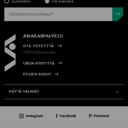
Suomeksi
På svenska
ASIAKASPALVELU
OTA YHTEYTTÄ
+358 9 1211(pvm/mpm)
USEIN KYSYTTYÄ
ETUJEN EHDOT
NÄYTÄ VALIKKO
TUKI & INFO
Instagram
Facebook
Pinterest
AJANKOHTAISTA