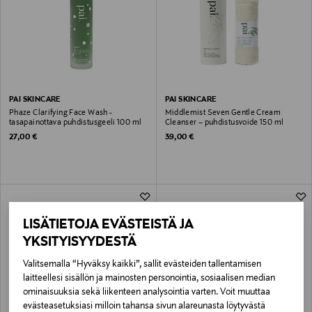
PAI SKINCARE
PAI SKINCARE
Phaze Clarifying Face Wash -
Middlemist Seven Gentle Cream
tasapainottava puhdistusgeeli 100 ml
Cleanser – puhdistusvoide 150 ml
Original Price
Original Price
27,00 €
39,00 €
LISÄTIETOJA EVÄSTEISTÄ JA
YKSITYISYYDESTÄ
Valitsemalla “Hyväksy kaikki”, sallit evästeiden tallentamisen
laitteellesi sisällön ja mainosten personointia, sosiaalisen median
ominaisuuksia sekä liikenteen analysointia varten. Voit muuttaa
evästeasetuksiasi milloin tahansa sivun alareunasta löytyvästä