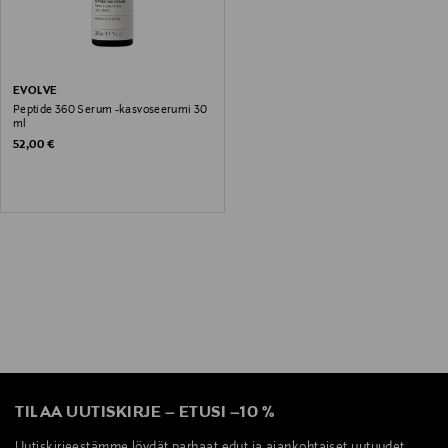
EVOLVE
Peptide 360 Serum -kasvoseerumi 30
ml
Original Price
52,00 €
TILAA UUTISKIRJE
–
ETUSI
–
10 %