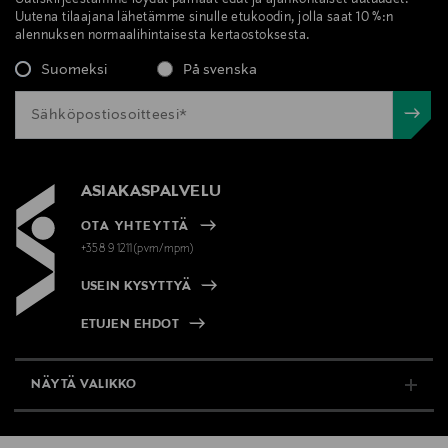
Uutiskirjeestämme löydät parhaat edut ja ajankohtaiset uutuudet.
Uutena tilaajana lähetämme sinulle etukoodin, jolla saat 10 %:n
alennuksen normaalihintaisesta kertaostoksesta.
Suomeksi
På svenska
ASIAKASPALVELU
OTA YHTEYTTÄ
+358 9 1211(pvm/mpm)
USEIN KYSYTTYÄ
ETUJEN EHDOT
NÄYTÄ VALIKKO
TUKI & INFO