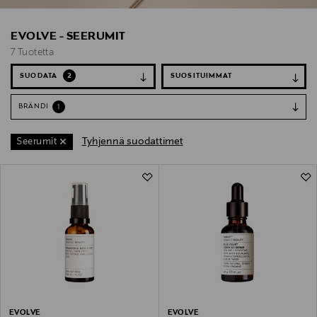
EVOLVE - SEERUMIT
7 Tuotetta
SUODATA
2
BRÄNDI
1
Tyhjennä suodattimet
Seerumit
7 Tuotetta
EVOLVE
EVOLVE