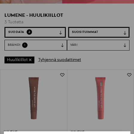
LUMENE - HUULIKIILLOT
3 Tuotetta
SUODATA
2
BRÄNDI
VÄRI
1
Tyhjennä suodattimet
Huulikiillot
3 Tuotetta
LUMENE
LUMENE