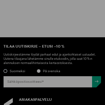
TILAA UUTISKIRJE
–
ETUSI
–
10 %
Uutiskirjeestämme löydät parhaat edut ja ajankohtaiset uutuudet.
Uutena tilaajana lähetämme sinulle etukoodin, jolla saat 10 %:n
alennuksen normaalihintaisesta kertaostoksesta.
Suomeksi
På svenska
ASIAKASPALVELU