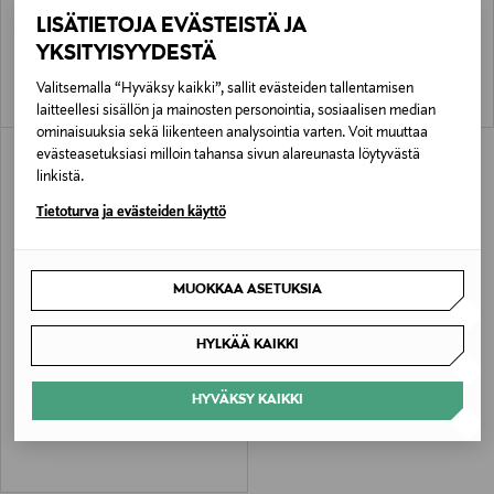
Lip Glow Oil Balm -huuliöljy
Lip Glow Oil Balm SPF30 -huuliöljy
LISÄTIETOJA EVÄSTEISTÄ JA
Original Price
Original Price
15,90 €
16,90 €
YKSITYISYYDESTÄ
Valitsemalla “Hyväksy kaikki”, sallit evästeiden tallentamisen
laitteellesi sisällön ja mainosten personointia, sosiaalisen median
ominaisuuksia sekä liikenteen analysointia varten. Voit muuttaa
evästeasetuksiasi milloin tahansa sivun alareunasta löytyvästä
linkistä.
Tietoturva ja evästeiden käyttö
MUOKKAA ASETUKSIA
HYLKÄÄ KAIKKI
LUMENE
Hydrating & Plumping Lip Gloss -
huulikiilto 5 ml
HYVÄKSY KAIKKI
Original Price
14,50 €