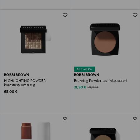
ALE –62%
BOBBI BROWN
BOBBI BROWN
HIGHLIGHTING POWDER -
Bronzing Powder -aurinkopuuteri
korostuspuuteri 8 g
Discounted Price
Original Price
21,90 €
58,00 €
Original Price
65,00 €