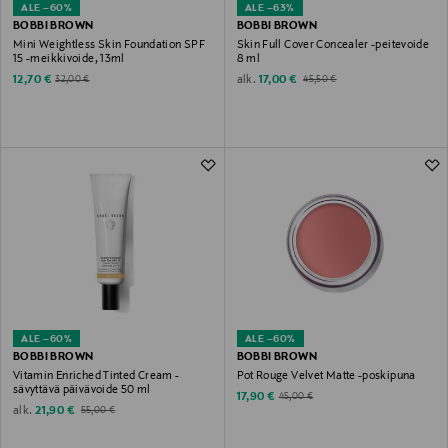
ALE –60%
ALE –63%
BOBBI BROWN
BOBBI BROWN
Mini Weightless Skin Foundation SPF
Skin Full Cover Concealer -peitevoide
15 -meikkivoide, 13ml
8 ml
Discounted Price
Discounted Price
Original Price
alk.
Original Price
12,70 €
17,00 €
32,00 €
45,50 €
ALE –60%
ALE –60%
BOBBI BROWN
BOBBI BROWN
Vitamin Enriched Tinted Cream -
Pot Rouge Velvet Matte -poskipuna
sävyttävä päivävoide 50 ml
Discounted Price
Original Price
17,90 €
45,00 €
Discounted Price
Original Price
alk.
21,90 €
55,00 €