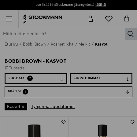
Lue lisää MyStockmann-jäsenyydestä
täältä
Menu
la
Etusivu
Bobbi Brown
Kosmetiikka
Meikit
Kasvot
ETSI KAIKKI
NAISET
MIEHET
LAPSET
KOTI
KOSMETIIK
BOBBI BROWN - KASVOT
17 Tuotetta
SUODATA
2
BRÄNDI
1
Tyhjennä suodattimet
Kasvot
17 Tuotetta