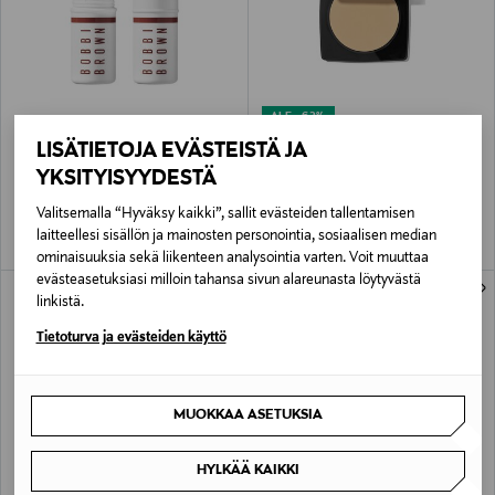
ALE –62%
BOBBI BROWN
BOBBI BROWN
LISÄTIETOJA EVÄSTEISTÄ JA
Skin Enhancer Multi-Stick -
Sheer Finish Pressed Powder -
meikkipuikko
kivipuuteri 9 g
YKSITYISYYDESTÄ
Original Price
Discounted Price
Original Price
alk.
35,00 €
19,90 €
52,50 €
Valitsemalla “Hyväksy kaikki”, sallit evästeiden tallentamisen
laitteellesi sisällön ja mainosten personointia, sosiaalisen median
ominaisuuksia sekä liikenteen analysointia varten. Voit muuttaa
evästeasetuksiasi milloin tahansa sivun alareunasta löytyvästä
linkistä.
Tietoturva ja evästeiden käyttö
MUOKKAA ASETUKSIA
HYLKÄÄ KAIKKI
ALE –62%
ALE –60%