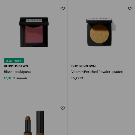
ALE –60%
BOBBI BROWN
BOBBI BROWN
Blush -poskipuna
Vitamin Enriched Powder -puuteri
Discounted Price
Original Price
Original Price
17,90 €
55,00 €
45,00 €