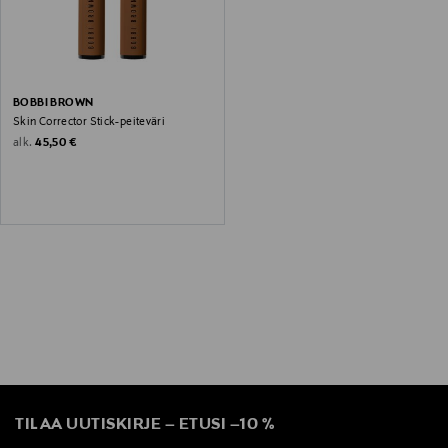
BOBBI BROWN
Skin Corrector Stick-peiteväri
Original Price
alk.
45,50 €
TILAA UUTISKIRJE
–
ETUSI
–
10 %