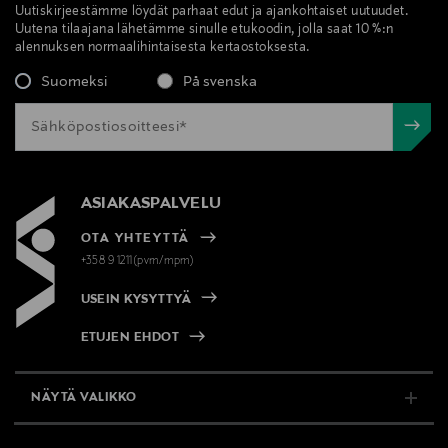
Uutiskirjeestämme löydät parhaat edut ja ajankohtaiset uutuudet.
Uutena tilaajana lähetämme sinulle etukoodin, jolla saat 10 %:n
alennuksen normaalihintaisesta kertaostoksesta.
Suomeksi
På svenska
ASIAKASPALVELU
OTA YHTEYTTÄ
+358 9 1211(pvm/mpm)
USEIN KYSYTTYÄ
ETUJEN EHDOT
NÄYTÄ VALIKKO
TUKI & INFO