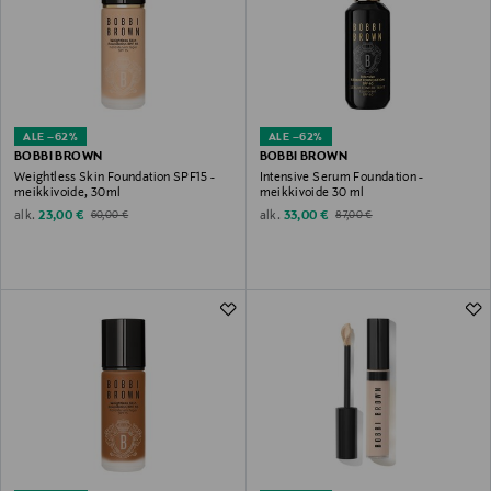
ALE –62%
ALE –62%
BOBBI BROWN
BOBBI BROWN
Weightless Skin Foundation SPF15 -
Intensive Serum Foundation -
meikkivoide, 30ml
meikkivoide 30 ml
Discounted Price
Original Price
Discounted Price
Original Price
alk.
alk.
23,00 €
33,00 €
60,00 €
87,00 €