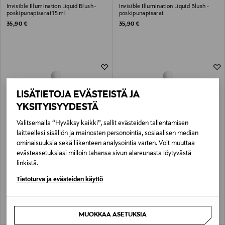
Invisible Illumination Liquid Blush -
Invisible Illumination Liquid Blush -
poskipunapisarat 15 ml
poskipunapisarat
Original Price
Original Price
35,90 €
35,90 €
LISÄTIETOJA EVÄSTEISTÄ JA
YKSITYISYYDESTÄ
Valitsemalla “Hyväksy kaikki”, sallit evästeiden tallentamisen
laitteellesi sisällön ja mainosten personointia, sosiaalisen median
ominaisuuksia sekä liikenteen analysointia varten. Voit muuttaa
evästeasetuksiasi milloin tahansa sivun alareunasta löytyvästä
LUMENE
LUMENE
linkistä.
Invisible Illumination Liquid Blush -
Invisible Illumination Liquid Blush -
Tietoturva ja evästeiden käyttö
poskipunapisarat
poskipunapisarat
Original Price
Original Price
35,90 €
35,90 €
MUOKKAA ASETUKSIA