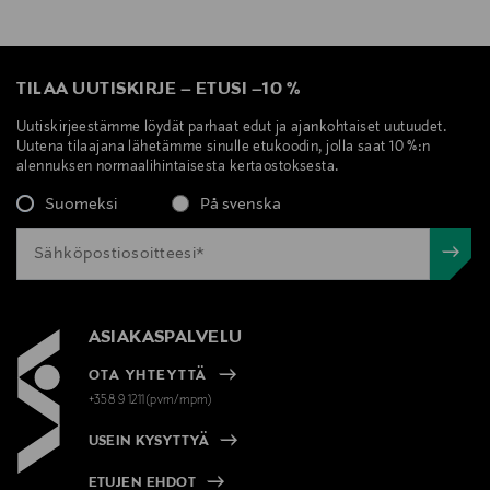
TILAA UUTISKIRJE
–
ETUSI
–
10 %
Uutiskirjeestämme löydät parhaat edut ja ajankohtaiset uutuudet.
Uutena tilaajana lähetämme sinulle etukoodin, jolla saat 10 %:n
alennuksen normaalihintaisesta kertaostoksesta.
Suomeksi
På svenska
ASIAKASPALVELU
OTA YHTEYTTÄ
+358 9 1211(pvm/mpm)
USEIN KYSYTTYÄ
ETUJEN EHDOT