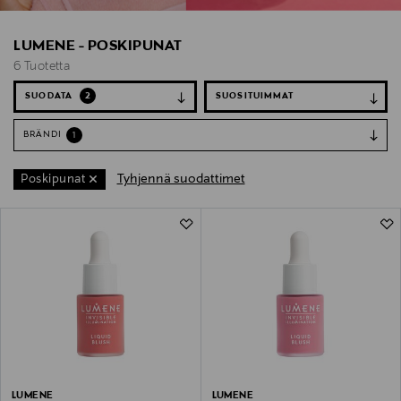
LUMENE - POSKIPUNAT
6 Tuotetta
SUODATA
2
BRÄNDI
1
Tyhjennä suodattimet
Poskipunat
6 Tuotetta
LUMENE
LUMENE