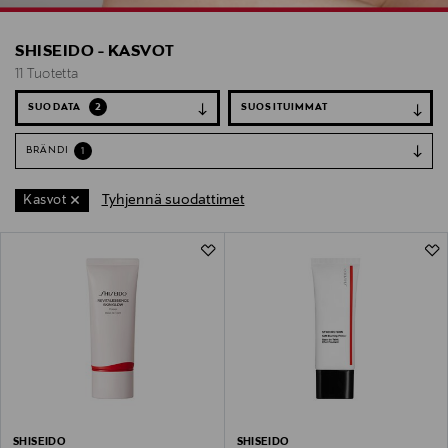
SHISEIDO - KASVOT
11 Tuotetta
SUODATA
2
BRÄNDI
1
Tyhjennä suodattimet
Kasvot
11 Tuotetta
SHISEIDO
SHISEIDO