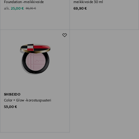
Foundation -meikkivoide
meikkivoide 30 ml
Discounted Price
Original Price
Original Price
alk.
25,00 €
69,90 €
66,90 €
SHISEIDO
Color + Glow -korostuspuuteri
Original Price
53,00 €