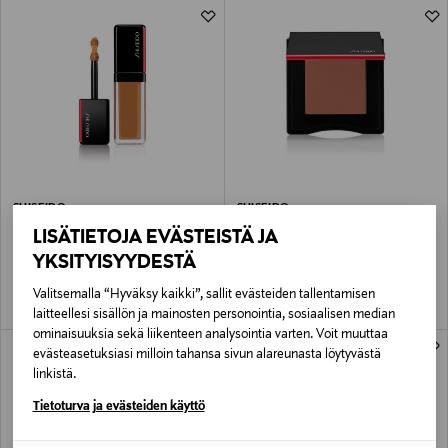
SHISEIDO
SHISEIDO
Synchro Skin Self-Refreshing
Innerglow Cheekpowder -poskipuna
LISÄTIETOJA EVÄSTEISTÄ JA
Concealer -peiteaine 5,8 ml
Original Price
49,90 €
YKSITYISYYDESTÄ
Original Price
23,00 €
Valitsemalla “Hyväksy kaikki”, sallit evästeiden tallentamisen
laitteellesi sisällön ja mainosten personointia, sosiaalisen median
ominaisuuksia sekä liikenteen analysointia varten. Voit muuttaa
evästeasetuksiasi milloin tahansa sivun alareunasta löytyvästä
linkistä.
Tietoturva ja evästeiden käyttö