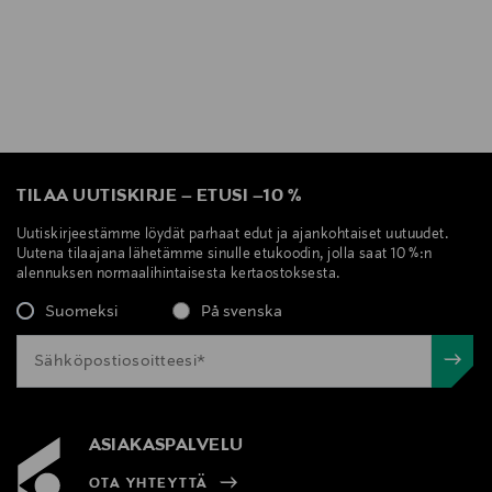
TILAA UUTISKIRJE
–
ETUSI
–
10 %
Uutiskirjeestämme löydät parhaat edut ja ajankohtaiset uutuudet.
Uutena tilaajana lähetämme sinulle etukoodin, jolla saat 10 %:n
alennuksen normaalihintaisesta kertaostoksesta.
Suomeksi
På svenska
ASIAKASPALVELU
OTA YHTEYTTÄ