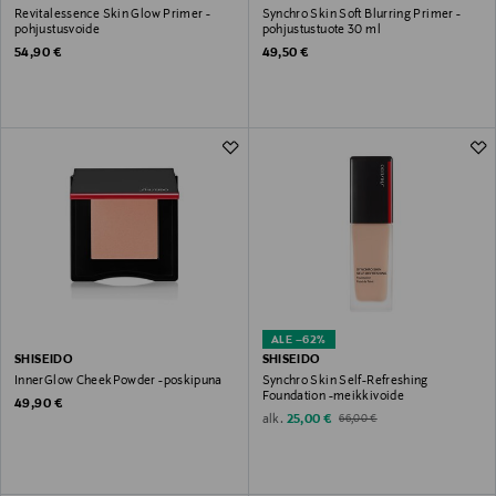
Revitalessence Skin Glow Primer -
Synchro Skin Soft Blurring Primer -
pohjustusvoide
pohjustustuote 30 ml
Original Price
Original Price
54,90 €
49,50 €
ALE –62%
SHISEIDO
SHISEIDO
InnerGlow CheekPowder -poskipuna
Synchro Skin Self-Refreshing
Foundation -meikkivoide
Original Price
49,90 €
Discounted Price
Original Price
alk.
25,00 €
66,00 €