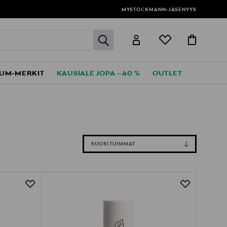
MYSTOCKMANN-JÄSENYYS
label.header.go
UM-MERKIT
KAUSIALE JOPA –40 %
OUTLET
SUOSITUIMMAT