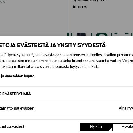
d Price
ginal Price
50 €
Original Price
10,00 €
IETOJA EVÄSTEISTÄ JA YKSITYISYYDESTÄ
la “Hyväksy kaikki”, sallit evästeiden tallentamisen laitteellesi sisällön ja maino
tia, sosiaalisen median ominaisuuksia sekä liikenteen analysointia varten. Voit 
uksiasi milloin tahansa sivun alareunasta löytyvästä linkistä.
 ja evästeiden käyttö
SE EVÄSTERYHMIÄ
ttämättömät evästeet
Aina hyv
autusevästeet
Hylkää
Hyväk