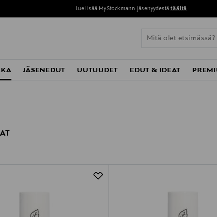
Lue lisää MyStockmann-jäsenyydestä
täältä
KKA
JÄSENEDUT
UUTUUDET
EDUT & IDEAT
PREMI
AT