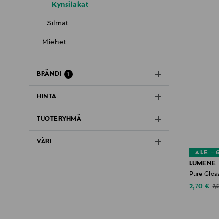
Kynsilakat
Silmät
Miehet
BRÄNDI
1
HINTA
TUOTERYHMÄ
VÄRI
ALE –
LUMENE
Pure Glos
Discounte
Ori
2,70 €
7,