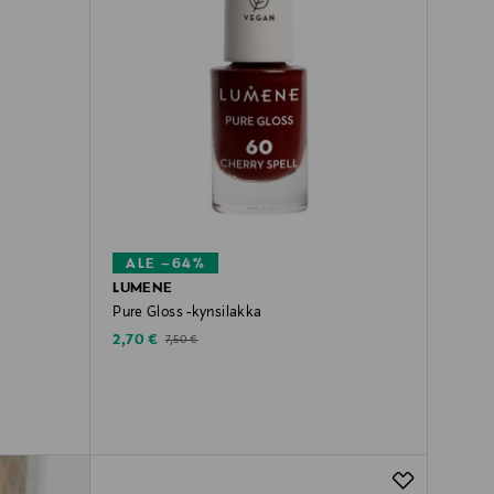
ALE –64%
LUMENE
Pure Gloss -kynsilakka
Discounted Price
Original Price
2,70 €
7,50 €