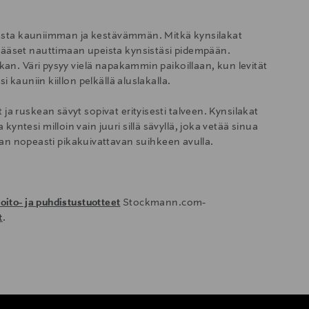
loksesta kauniimman ja kestävämmän. Mitkä kynsilakat
 pääset nauttimaan upeista kynsistäsi pidempään.
akan. Väri pysyy vielä napakammin paikoillaan, kun levität
i kauniin kiillon pelkällä aluslakalla.
ja ruskean sävyt sopivat erityisesti talveen. Kynsilakat
yntesi milloin vain juuri sillä sävyllä, joka vetää sinua
n nopeasti pikakuivattavan suihkeen avulla.
oito- ja puhdistustuotteet
Stockmann.com-
t
.