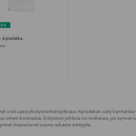
65%
s -kynsilakka
d Price
ginal Price
50 €
et ovat upea yksityiskohta tyylissäsi. Kynsilakan sävy kannattaa va
tuo siihen kontrastia. Erityisesti juhlissa on mukavaa, jos kynnet
kynnet ihastuttavat osana raikasta arkityyliä.