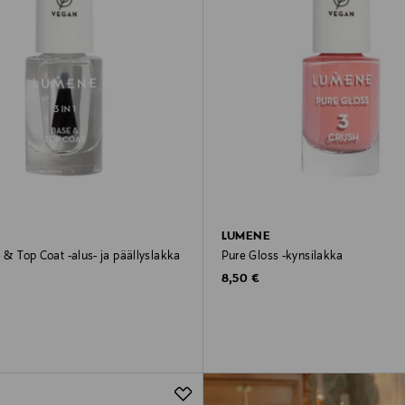
LUMENE
e & Top Coat -alus- ja päällyslakka
Pure Gloss -kynsilakka
Original Price
8,50 €
rice