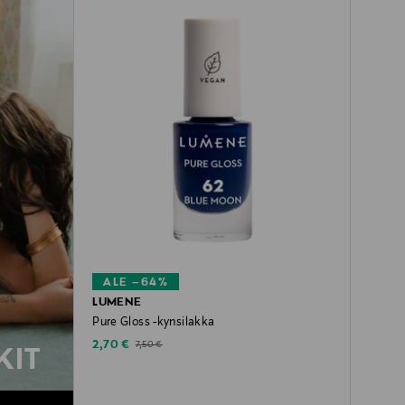
ALE –64%
LUMENE
Pure Gloss -kynsilakka
Discounted Price
Original Price
2,70 €
7,50 €
KIT