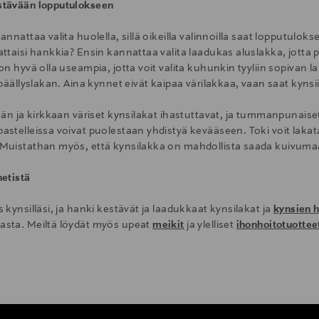
stävään lopputulokseen
annattaa valita huolella, sillä oikeilla valinnoilla saat lopputu
attaisi hankkia? Ensin kannattaa valita laadukas aluslakka, jotta
on hyvä olla useampia, jotta voit valita kuhunkin tyyliin sopivan l
 päällyslakan. Aina kynnet eivät kaipaa värilakkaa, vaan saat kynsiis
eän ja kirkkaan väriset kynsilakat ihastuttavat, ja tummanpunaiset 
stelleissa voivat puolestaan yhdistyä kevääseen. Toki voit lakata k
Muistathan myös, että kynsilakka on mahdollista saada kuivumaa
netistä
 kynsilläsi, ja hanki kestävät ja laadukkaat kynsilakat ja
kynsien h
sta. Meiltä löydät myös upeat
meikit
ja ylelliset
ihonhoitotuottee