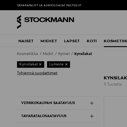
TAVARATALOT JA AUKIOLOAJAT
PALVELUT
NAISET
MIEHET
LAPSET
KOTI
KOSMETII
Kosmetiikka
Meikit
Kynnet
Kynsilakat
Kynsilakat
Lumene
Tyhjennä suodattimet
KYNSILAK
11 Tuotetta
11 Tuotetta
VERKKOKAUPAN SAATAVUUS
TAVARATALOSAATAVUUS