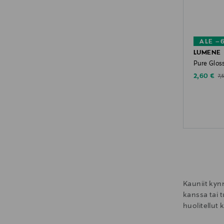
ALE –
LUMENE
Pure Glos
Discounte
Ori
2,60 €
7,
Kauniit kynn
kanssa tai 
huolitellut 