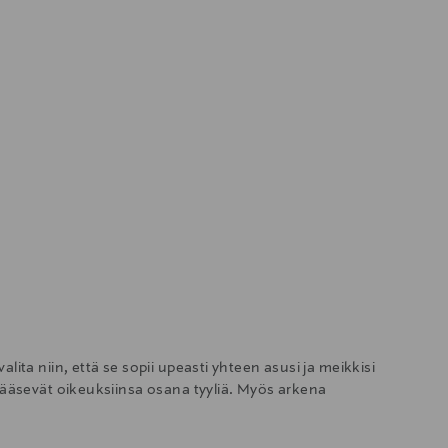
lita niin, että se sopii upeasti yhteen asusi ja meikkisi
 pääsevät oikeuksiinsa osana tyyliä. Myös arkena