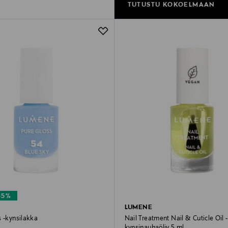
TUTUSTU KOKOELMAAN
65%
LUMENE
Pure Gloss -kynsilakka
Nail Treatment Nail & Cuticle Oil -
kynsinauhaöljy 5 ml