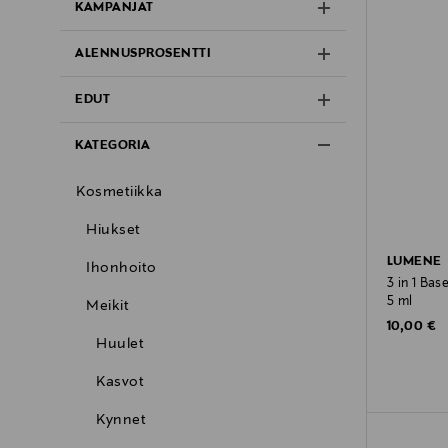
KAMPANJAT
ALENNUSPROSENTTI
EDUT
KATEGORIA
Kosmetiikka
Hiukset
LUMENE
Ihonhoito
3 in 1 Bas
5 ml
Meikit
Original P
10,00 €
Huulet
Kasvot
Kynnet