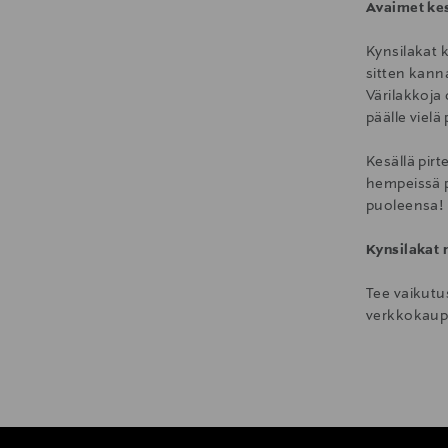
Avaimet ke
Kynsilakat k
sitten kann
Värilakkoja 
päälle vielä
Kesällä pirt
hempeissä pa
puoleensa! 
Kynsilakat 
Tee vaikutus
verkkokaupa