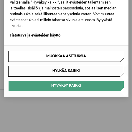
Valitsemalla “Hyväksy kaikki”, sallit evästeiden tallentamisen
laitteellesi sisällön ja mainosten personointia, sosiaalisen median
ominaisuuksia sekä liikenteen analysointia varten. Voit muuttaa
evästeasetuksiasi milloin tahansa sivun alareunasta löytyvästä
linkistä.
Tietoturva ja evästeiden käyttö
CLINIQUE
MUOKKAA ASETUKSIA
Clinique for Men Antiperspirant
Deodorant Roll-On -deodorantti 75 ml
Original Price
21,00 €
HYLKÄÄ KAIKKI
HYVÄKSY KAIKKI