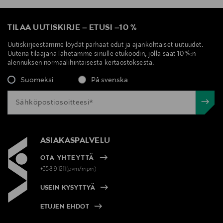
TILAA UUTISKIRJE
–
ETUSI
–
10 %
Uutiskirjeestämme löydät parhaat edut ja ajankohtaiset uutuudet.
Uutena tilaajana lähetämme sinulle etukoodin, jolla saat 10 %:n
alennuksen normaalihintaisesta kertaostoksesta.
Suomeksi
På svenska
ASIAKASPALVELU
OTA YHTEYTTÄ
+358 9 1211(pvm/mpm)
USEIN KYSYTTYÄ
ETUJEN EHDOT