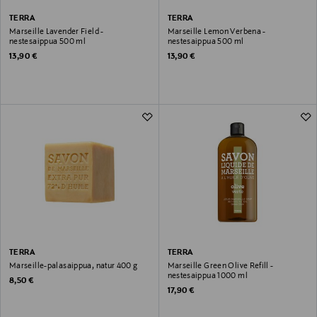
TERRA
TERRA
Marseille Lavender Field -
Marseille Lemon Verbena -
nestesaippua 500 ml
nestesaippua 500 ml
Original Price
Original Price
13,90 €
13,90 €
TERRA
TERRA
Marseille-palasaippua, natur 400 g
Marseille Green Olive Refill -
nestesaippua 1000 ml
Original Price
8,50 €
Original Price
17,90 €