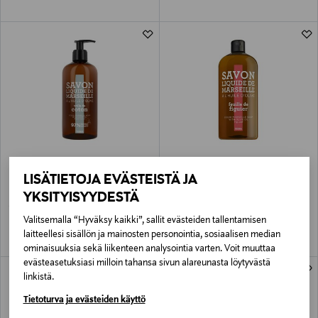
TERRA
TERRA
LISÄTIETOJA EVÄSTEISTÄ JA
Marseille Warm Cotton -nestesaippua
Marseille-nestesaippua, viikuna 1000
500 ml
ml
YKSITYISYYDESTÄ
Original Price
Original Price
14,90 €
18,90 €
Valitsemalla “Hyväksy kaikki”, sallit evästeiden tallentamisen
laitteellesi sisällön ja mainosten personointia, sosiaalisen median
ominaisuuksia sekä liikenteen analysointia varten. Voit muuttaa
evästeasetuksiasi milloin tahansa sivun alareunasta löytyvästä
linkistä.
Tietoturva ja evästeiden käyttö