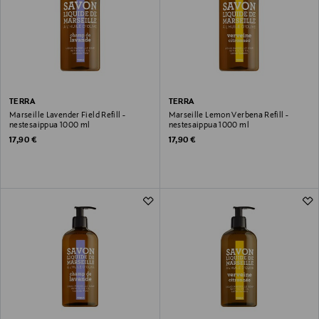
TERRA
TERRA
Marseille Lavender Field Refill -
Marseille Lemon Verbena Refill -
nestesaippua 1000 ml
nestesaippua 1000 ml
Original Price
Original Price
17,90 €
17,90 €