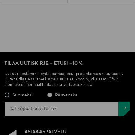
TILAA UUTISKIRJE
–
ETUSI
–
10 %
Uutiskirjeestämme löydät parhaat edut ja ajankohtaiset uutuudet.
Uutena tilaajana lähetämme sinulle etukoodin, jolla saat 10 %:n
alennuksen normaalihintaisesta kertaostoksesta.
Suomeksi
På svenska
ASIAKASPALVELU