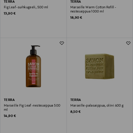
TERRA
TERRA
Fig Leaf -suihkugeeli, 500 ml
Marseille Warm Cotton Refill -
nestesaippua 1000 ml
Original Price
13,90 €
Original Price
18,90 €
TERRA
TERRA
Marseille Fig Leaf -nestesaippua 500
Marseille-palasaippua, oliivi 400 g
ml
Original Price
8,50 €
Original Price
14,90 €