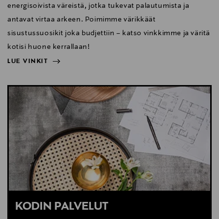
energisoivista väreistä, jotka tukevat palautumista ja
antavat virtaa arkeen. Poimimme värikkäät
sisustussuosikit joka budjettiin – katso vinkkimme ja väritä
kotisi huone kerrallaan!
LUE VINKIT
NÄYTÄ VÄHEMMÄN
LUE VINKIT
KODIN PALVELUT