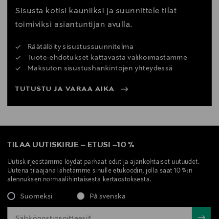
Sisusta kotisi kauniiksi ja suunnittele tilat
toimiviksi asiantuntijan avulla.
Räätälöity sisustussuunnitelma
Tuote-ehdotukset kattavasta valikoimastamme
Maksuton sisustushankintojen yhteydessä
TUTUSTU JA VARAA AIKA
TILAA UUTISKIRJE
–
ETUSI
–
10 %
Uutiskirjeestämme löydät parhaat edut ja ajankohtaiset uutuudet.
Uutena tilaajana lähetämme sinulle etukoodin, jolla saat 10 %:n
alennuksen normaalihintaisesta kertaostoksesta.
Suomeksi
På svenska