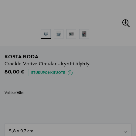
KOSTA BODA
Crackle Votive Circular - kynttilälyhty
Original Price
80,00 €
ETUKUPONKITUOTE
Valitse
Väri
null
null