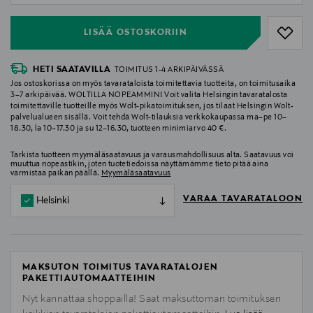
LISÄÄ OSTOSKORIIN
HETI SAATAVILLA
TOIMITUS 1-4 ARKIPÄIVÄSSÄ
Jos ostoskorissa on myös tavarataloista toimitettavia tuotteita, on toimitusaika
3–7 arkipäivää. WOLTILLA NOPEAMMIN! Voit valita Helsingin tavaratalosta
toimitettaville tuotteille myös Wolt-pikatoimituksen, jos tilaat Helsingin Wolt-
palvelualueen sisällä. Voit tehdä Wolt-tilauksia verkkokaupassa ma–pe 10–
18.30, la 10–17.30 ja su 12–16.30, tuotteen minimiarvo 40 €.
Tarkista tuotteen myymäläsaatavuus ja varausmahdollisuus alta. Saatavuus voi
muuttua nopeastikin, joten tuotetiedoissa näyttämämme tieto pitää aina
varmistaa paikan päällä.
Myymäläsaatavuus
VARAA TAVARATALOON
Helsinki
MAKSUTON TOIMITUS TAVARATALOJEN
PAKETTIAUTOMAATTEIHIN
Nyt kannattaa shoppailla! Saat maksuttoman toimituksen