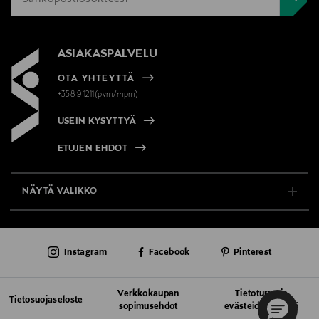
ASIAKASPALVELU
OTA YHTEYTTÄ
+358 9 1211(pvm/mpm)
USEIN KYSYTTYÄ
ETUJEN EHDOT
NÄYTÄ VALIKKO
TUKI & INFO
Instagram
Facebook
Pinterest
AJANKOHTAISTA
PALVELUT
Verkkokaupan
Tietoturva ja
Tietosuojaseloste
sopimusehdot
evästeiden käyttö