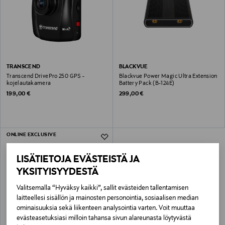
TRANSCEND
BLACKVUE
Transcend DrivePro 250 GPS -
Blackvue Power Magic Ultra Extension
kojelautakamera
Battery Pack (B-124E)
Original Price
Original Price
199,00 €
299,00 €
ONLINE EXCLUSIVE
LISÄTIETOJA EVÄSTEISTÄ JA
YKSITYISYYDESTÄ
Valitsemalla “Hyväksy kaikki”, sallit evästeiden tallentamisen
laitteellesi sisällön ja mainosten personointia, sosiaalisen median
ominaisuuksia sekä liikenteen analysointia varten. Voit muuttaa
evästeasetuksiasi milloin tahansa sivun alareunasta löytyvästä