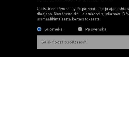
Uutiskirjeestämme löydät parhaat edut ja ajankohtai
tilaajana lähetämme sinulle etukoodin, jolla saat 10 
normaalihintaisesta kertaostoksesta.
Suomeksi
På svenska
TUKI & INFO
PALVELUT
Maksutavat
Palvelumme
Toimitustavat ja -kulut
Naisten muotipalvelu
Palautus
Miesten muotipalvelu
Asiakaspalvelu
Kauneuspalvelu
Muokkaa evästeasetuksia
Lahjapalvelu
Toimituspalvelu
Lahjakortti tavarataloo
AJANKOHTAISTA