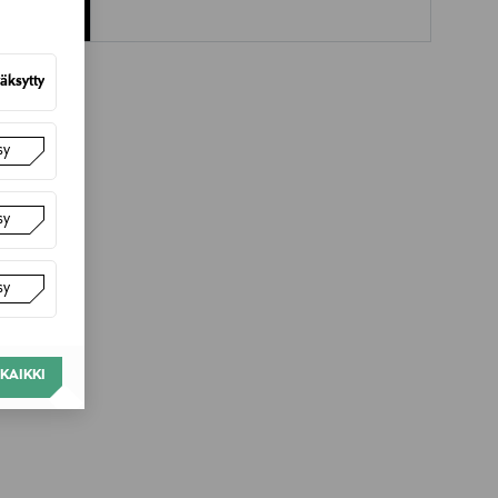
äksytty
sy
sy
sy
KAIKKI