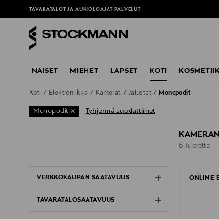
TAVARATALOT JA AUKIOLOAJAT
PALVELUT
NAISET
MIEHET
LAPSET
KOTI
KOSMETII
Koti
Elektroniikka
Kamerat
Jalustat
Monopodit
Tyhjennä suodattimet
Monopodit
KAMERAN
6 Tuotetta
6 Tuotetta
VERKKOKAUPAN SAATAVUUS
ONLINE 
TAVARATALOSAATAVUUS