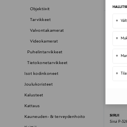
HALLIT
Objektiivit
ONLINE 
Tarvikkeet
+
Väl
Valvontakamerat
+
Muk
Videokamerat
Puhelintarvikkeet
+
Mar
Tietokonetarvikkeet
+
Isot kodinkoneet
Til
Joulukoristeet
Kalusteet
Kattaus
SIRUI
Kauneuden- & terveydenhoito
Sirui P-32