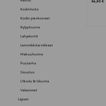
Keittiö
Original P
64,90 €
Kodinhoito
Kodin pienkoneet
Kylpyhuone
Lahjakortit
Lemmikkitarvikkeet
Makuuhuone
Puutarha
Sisustus
Ulkoilu & liikunta
Valaisimet
Lapset