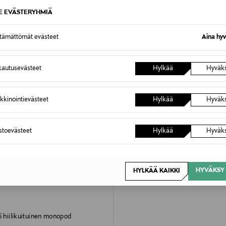
HYÖDYNNÄ ETUSI
SE EVÄSTERYHMIÄ
EXCLUSIVE
ttämättömät evästeet
Aina hyv
autusevästeet
Hylkää
Hyväk
kkinointievästeet
Hylkää
Hyväk
astoevästeet
Hylkää
Hyväk
HYVÄKSY 
HYLKÄÄ KAIKKI
6 hiilikuituinen monopod