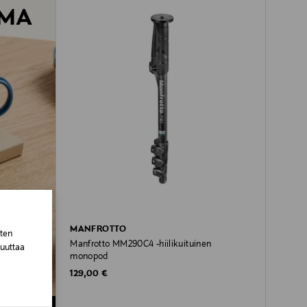
EMA
MANFROTTO
sten
Manfrotto MM290C4 -hiilikuituinen
muuttaa
monopod
Original Price
129,00 €