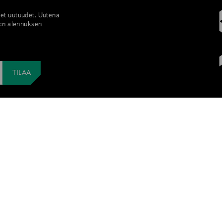
set uutuudet. Uutena
%:n alennuksen
MYSTOCKMANN
VISIT STOCK
MyStockmann-jäsenyys
Visitor discoun
Stockmann Mastercard
Förmån för turi
MyStockmann-jäsenyyden ehdot
游客享受九折
ビジターディ
YRITYSMYYNTI
n
LINDEX GROU
Yritysmyynti
Stockmann Pro -yrityslahjakauppa
Lindex Group