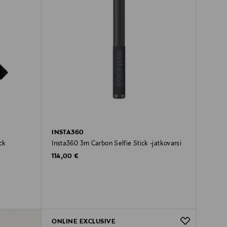
INSTA360
ck
Insta360 3m Carbon Selfie Stick -jatkovarsi
Original Price
114,00 €
ONLINE EXCLUSIVE