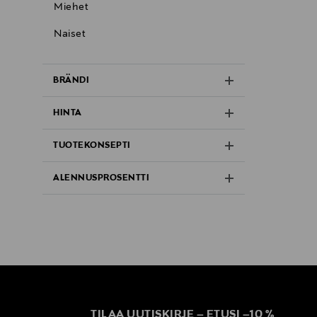
Miehet
Naiset
BRÄNDI
HINTA
TUOTEKONSEPTI
ALENNUSPROSENTTI
TILAA UUTISKIRJE
–
ETUSI
–
10 %