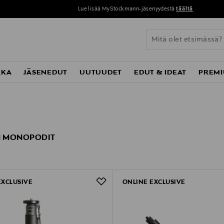
Lue lisää MyStockmann-jäsenyydestä
täältä
KKA
JÄSENEDUT
UUTUUDET
EDUT & IDEAT
PREMI
 MONOPODIT
EXCLUSIVE
ONLINE EXCLUSIVE