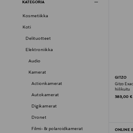
KATEGORIA
Kosmetiikka
Koti
Delituotteet
Elektroniikka
Audio
Kamerat
GITZO
Actionkamerat
Gitzo Exa
hiilikuitu
Autokamerat
Original P
389,00 €
Digikamerat
Dronet
Filmi- & polaroidkamerat
ONLINE 