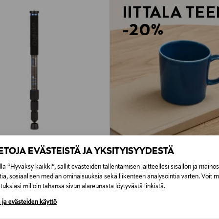
IITTALA TE
-20%
IETOJA EVÄSTEISTÄ JA YKSITYISYYDESTÄ
la “Hyväksy kaikki”, sallit evästeiden tallentamisen laitteellesi sisällön ja maino
A28C Mach3 Carbon Fiber
tia, sosiaalisen median ominaisuuksia sekä liikenteen analysointia varten. Voit 
uksiasi milloin tahansa sivun alareunasta löytyvästä linkistä.
rice
 ja evästeiden käyttö