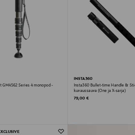
INSTA360
ct GM4562 Series 4 monopod -
Insta360 Bullet-time Handle & Sti
kuvaussauva (One ja X-sarja)
rice
Original Price
79,00 €
EXCLUSIVE