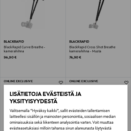
BLACKRAPID
BLACKRAPID
BlackRapid Curve Breathe -
BlackRapid Cross Shot Breathe
kamerahihna
kamerahihna - Musta
Original Price
Original Price
94,90 €
74,90 €
ONLINE EXCLUSIVE
ONLINE EXCLUSIVE
LISÄTIETOJA EVÄSTEISTÄ JA
YKSITYISYYDESTÄ
Valitsemalla “Hyväksy kaikki”, sallit evästeiden tallentamisen
laitteellesi sisällön ja mainosten personointia, sosiaalisen median
ominaisuuksia sekä liikenteen analysointia varten. Voit muuttaa
evästeasetuksiasi milloin tahansa sivun alareunasta löytyvästä