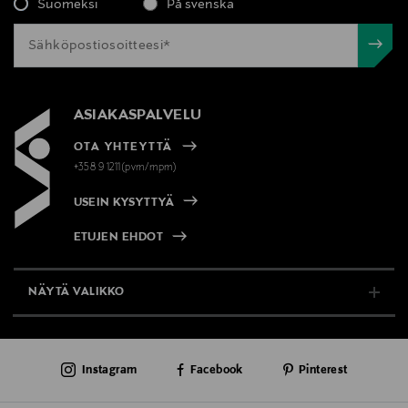
Suomeksi
På svenska
ASIAKASPALVELU
OTA YHTEYTTÄ
+358 9 1211(pvm/mpm)
USEIN KYSYTTYÄ
ETUJEN EHDOT
NÄYTÄ VALIKKO
TUKI & INFO
Instagram
Facebook
Pinterest
AJANKOHTAISTA