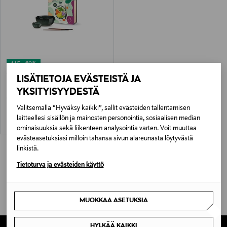
ALE –60%
ASA
LISÄTIETOJA EVÄSTEISTÄ JA
Poké Bowl Set -kulho ja
puikkopakkaus
YKSITYISYYDESTÄ
Discounted Price
Original Price
11,90 €
29,90 €
Valitsemalla “Hyväksy kaikki”, sallit evästeiden tallentamisen
laitteellesi sisällön ja mainosten personointia, sosiaalisen median
ominaisuuksia sekä liikenteen analysointia varten. Voit muuttaa
evästeasetuksiasi milloin tahansa sivun alareunasta löytyvästä
linkistä.
Tietoturva ja evästeiden käyttö
MUOKKAA ASETUKSIA
HYLKÄÄ KAIKKI