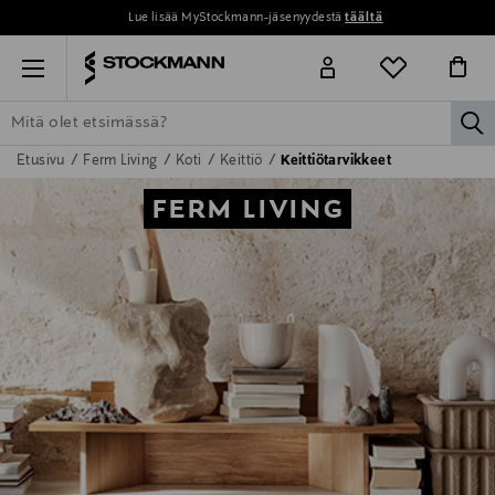
Lue lisää MyStockmann-jäsenyydestä
täältä
Menu
la
Etusivu
Ferm Living
Koti
Keittiö
Keittiötarvikkeet
ETSI KAIKKI
NAISET
MIEHET
LAPSET
KOTI
KOSMETIIK
FERM LIVING