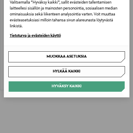
Valitsemalla “Hyväksy kaikki”, sallit evästeiden tallentamisen
laitteellesi sisällön ja mainosten personointia, sosiaalisen median
ominaisuuksia sekä liikenteen analysointia varten. Voit muuttaa
evästeasetuksiasi milloin tahansa sivun alareunasta löytyvästä
linkistä.
Tietoturva ja evästeiden käyttö
ETUKUPONKITUOTE
FERM LIVING
MUOKKAA ASETUKSIA
Cairn-pähkinänsärkijä
Original Price
79,00 €
HYLKÄÄ KAIKKI
HYVÄKSY KAIKKI