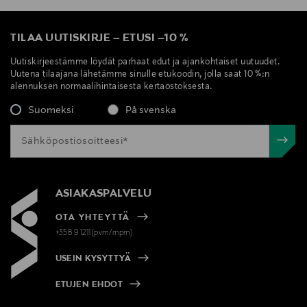
TILAA UUTISKIRJE
–
ETUSI
–
10 %
Uutiskirjeestämme löydät parhaat edut ja ajankohtaiset uutuudet.
Uutena tilaajana lähetämme sinulle etukoodin, jolla saat 10 %:n
alennuksen normaalihintaisesta kertaostoksesta.
Suomeksi
På svenska
ASIAKASPALVELU
OTA YHTEYTTÄ
+358 9 1211(pvm/mpm)
USEIN KYSYTTYÄ
ETUJEN EHDOT