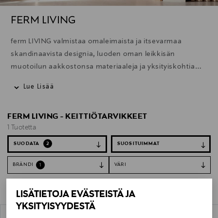
FERM LIVING
ferm LIVING valmistaa omaleimaista ja itsevarmaa
skandinaavista designia, luoden oman leikkisän
muotoilun aakkostonsa materiaaleja ja yksityiskohtia
arvostaen. ferm LIVINGin sisustustuotteet ja huonekalut
Lue Lisää
tuovat kauneutta kotiin, elämän pieniin ja isompiin
hetkiin.
FERM LIVING - KEITTIÖTARVIKKEET
1 Tuotetta
SUODATA
2
BRÄNDI
VÄRI
1
Tyhjennä suodattimet
Keittiötarvikkeet
LISÄTIETOJA EVÄSTEISTÄ JA
YKSITYISYYDESTÄ
1 Tuotetta