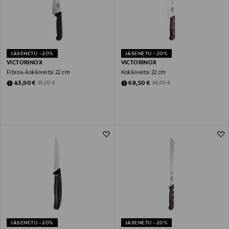
JÄSENETU –20%
JÄSENETU –20%
VICTORINOX
VICTORINOX
Fibrox-kokkiveitsi 22 cm
Kokkiveitsi 22 cm
Discounted Price
Discounted Price
Original Price
Original Price
43,90 €
68,50 €
55,00 €
86,00 €
JÄSENETU –20%
JÄSENETU –20%