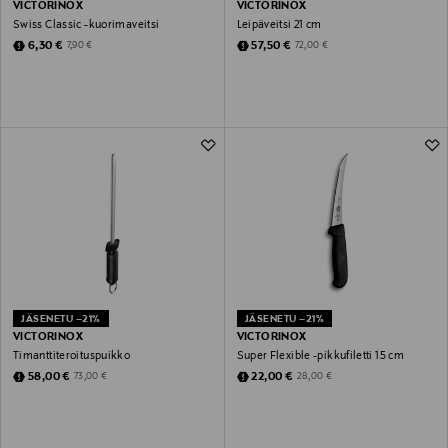
VICTORINOX
VICTORINOX
Swiss Classic -kuorimaveitsi
Leipäveitsi 21 cm
Discounted Price
Discounted Price
Original Price
Original Price
6,30 €
57,50 €
7,90 €
72,00 €
JÄSENETU –21%
JÄSENETU –21%
VICTORINOX
VICTORINOX
Timanttiteroituspuikko
Super Flexible -pikkufiletti 15 cm
Discounted Price
Discounted Price
Original Price
Original Price
58,00 €
22,00 €
73,00 €
28,00 €