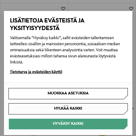
LISÄTIETOJA EVÄSTEISTÄ JA
YKSITYISYYDESTÄ
Valitsemalla “Hyväksy kaikki”, sallit evästeiden tallentamisen
laitteellesi sisällön ja mainosten personointia, sosiaalisen median
ominaisuuksia sekä liikenteen analysointia varten. Voit muuttaa
evästeasetuksiasi milloin tahansa sivun alareunasta löytyvästä
JÄSENETU –23%
JÄSENETU –20%
linkistä.
VICTORINOX
VICTORINOX
Tietoturva ja evästeiden käyttö
Swiss Modern Carving Set -
Veitsiteline 43 x 14 x 6 cm
paistiveitsisetti 2 kpl
Discounted Price
Original Price
80,00 €
100,00 €
Discounted Price
Original Price
85,00 €
110,00 €
MUOKKAA ASETUKSIA
HYLKÄÄ KAIKKI
HYVÄKSY KAIKKI