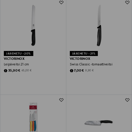
JÄSENETU –20%
JÄSENETU –21%
VICTORINOX
VICTORINOX
Leipäveitsi 21 cm
Swiss Classic -tomaattiveitsi
Discounted Price
Discounted Price
Original Price
Original Price
35,90 €
7,00 €
45,00 €
8,90 €