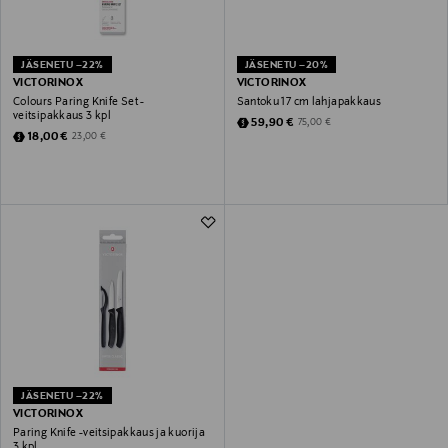
JÄSENETU –22%
JÄSENETU –20%
VICTORINOX
VICTORINOX
Colours Paring Knife Set -
Santoku 17 cm lahjapakkaus
veitsipakkaus 3 kpl
Discounted Price
Original Price
59,90 €
75,00 €
Discounted Price
Original Price
18,00 €
23,00 €
JÄSENETU –22%
VICTORINOX
Paring Knife -veitsipakkaus ja kuorija
3 kpl