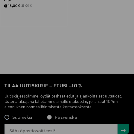
Discounted Price
Original Price
18,00 €
23,00 €
TILAA UUTISKIRJE
–
ETUSI
–
10 %
Uutiskirjeestämme löydät parhaat edut ja ajankohtaiset uutuudet.
Uutena tilaajana lähetämme sinulle etukoodin, jolla saat 10 %:n
alennuksen normaalihintaisesta kertaostoksesta.
Suomeksi
På svenska