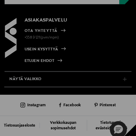
ASIAKASPALVELU
OTA YHTEYTTÄ
+358 9 1211(pvm/mpm)
USEIN KYSYTTYÄ
ETUJEN EHDOT
NÄYTÄ VALIKKO
TUKI & INFO
Instagram
Facebook
Pinterest
AJANKOHTAISTA
PALVELUT
Verkkokaupan
Tietoturva ja
Tietosuojaseloste
sopimusehdot
evästeiden käyttö
VASTUULLISUUS