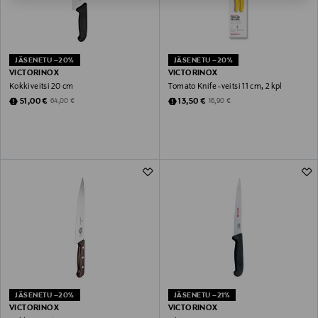
JÄSENETU –20%
JÄSENETU –20%
VICTORINOX
VICTORINOX
Kokkiveitsi 20 cm
Tomato Knife -veitsi 11 cm, 2 kpl
Discounted Price
Discounted Price
Original Price
Original Price
51,00 €
13,50 €
64,00 €
16,90 €
JÄSENETU –20%
JÄSENETU –21%
VICTORINOX
VICTORINOX