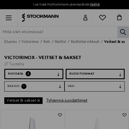
Lue lisää MyStockmann-jäsenyydestä
täältä
Menu
la
Etusivu
Victorinox
Koti
Keittiö
Keittiötarvikkeet
Veitset & sak
ETSI KAIKKI
NAISET
MIEHET
LAPSET
KOTI
KOSMETIIK
VICTORINOX - VEITSET & SAKSET
27 Tuotetta
SUODATA
2
BRÄNDI
VÄRI
1
Tyhjennä suodattimet
Veitset & sakset
27 Tuotetta