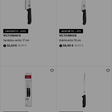
JÄSENETU –20%
JÄSENETU –21%
VICTORINOX
VICTORINOX
Santoku-veitsi 17 cm
Kokkiveitsi 19 cm
Discounted Price
Discounted Price
Original Price
Original Price
52,50 €
38,00 €
66,00 €
48,00 €