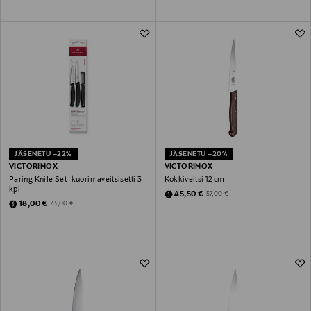
JÄSENETU –22%
JÄSENETU –20%
VICTORINOX
VICTORINOX
Paring Knife Set -kuorimaveitsisetti 3
Kokkiveitsi 12 cm
kpl
Discounted Price
Original Price
45,50 €
57,00 €
Discounted Price
Original Price
18,00 €
23,00 €