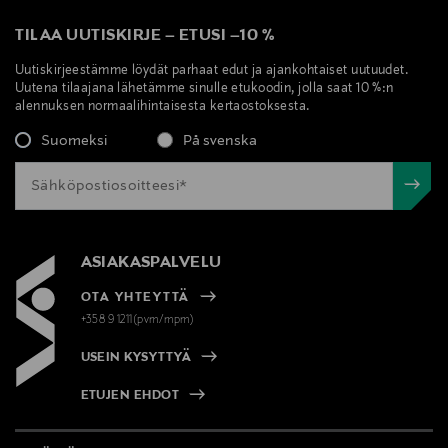
TILAA UUTISKIRJE
–
ETUSI
–
10 %
Uutiskirjeestämme löydät parhaat edut ja ajankohtaiset uutuudet.
Uutena tilaajana lähetämme sinulle etukoodin, jolla saat 10 %:n
alennuksen normaalihintaisesta kertaostoksesta.
Suomeksi
På svenska
ASIAKASPALVELU
OTA YHTEYTTÄ
+358 9 1211(pvm/mpm)
USEIN KYSYTTYÄ
ETUJEN EHDOT