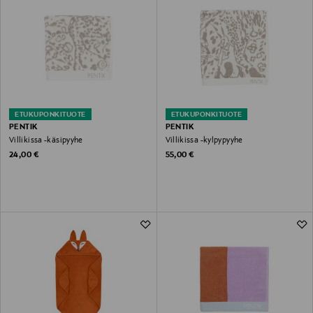
ETUKUPONKITUOTE
ETUKUPONKITUOTE
PENTIK
PENTIK
Villikissa -käsipyyhe
Villikissa -kylpypyyhe
Original Price
Original Price
24,00 €
55,00 €