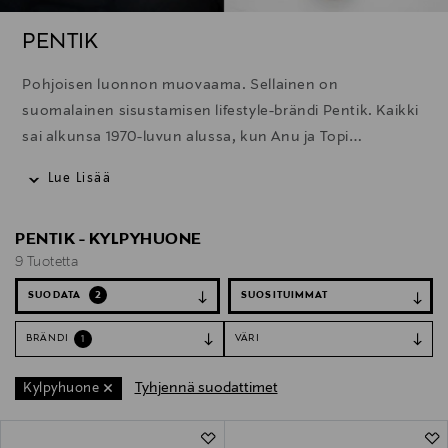
PENTIK
Pohjoisen luonnon muovaama. Sellainen on
suomalainen sisustamisen lifestyle-brändi Pentik. Kaikki
sai alkunsa 1970-luvun alussa, kun Anu ja Topi
Pentikäinen muuttivat pieneen Posion kylään Lapin
Lue Lisää
itänurkkaan. Keskellä pohjoista luontoa on edelleen
Pentikin koti, sekä maailman pohjoisin
PENTIK - KYLPYHUONE
keramiikkatehdas. Siellä savesta saadaan aikaan jotakin
9 Tuotetta
ainutlaatuista – rakkaudella tehty, kotimainen tuote.
SUODATA
2
BRÄNDI
VÄRI
1
Tyhjennä suodattimet
Kylpyhuone
9 Tuotetta