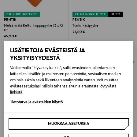
ETUKUPONKITUOTE
ETUKUPONKITUOTE
UUTTA
PENTIK
PENTIK
Metsänväki Kettu -huppupyyhe 73 x 73
Tuntu-käsipyyhe
cm
Original Price
22,90 €
Original Price
45,90 €
LISÄTIETOJA EVÄSTEISTÄ JA
YKSITYISYYDESTÄ
Valitsemalla “Hyväksy kaikki”, sallit evästeiden tallentamisen
laitteellesi sisällön ja mainosten personointia, sosiaalisen median
ominaisuuksia sekä liikenteen analysointia varten. Voit muuttaa
evästeasetuksiasi milloin tahansa sivun alareunasta löytyvästä
linkistä.
Tietoturva ja evästeiden käyttö
ETUKUPONKITUOTE
ETUKUPONKITUOTE
PENTIK
PENTIK
MUOKKAA ASETUKSIA
Halipupu-huppupyyhe 73 x 73 cm
Heppa-kylpypyyhe 70 x 140 cm
Original Price
Original Price
45,90 €
39,90 €