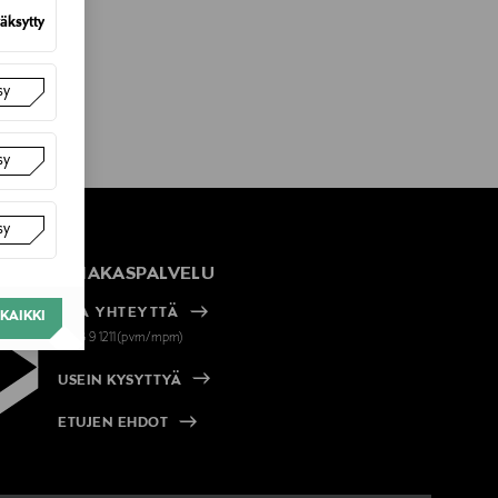
äksytty
sy
sy
sy
ASIAKASPALVELU
OTA YHTEYTTÄ
KAIKKI
+358 9 1211(pvm/mpm)
USEIN KYSYTTYÄ
ETUJEN EHDOT