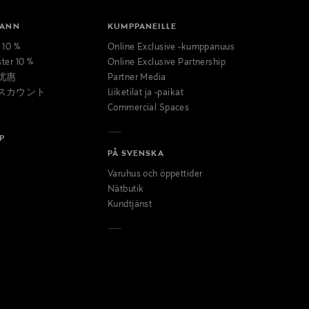
MANN
KUMPPANEILLE
t 10 %
Online Exclusive -kumppanuus
ster 10 %
Online Exclusive Partnership
优惠
Partner Media
スカウント
Liiketilat ja -paikat
Commercial Spaces
P
PÅ SVENSKA
Varuhus och öppettider
Nätbutik
Kundtjänst