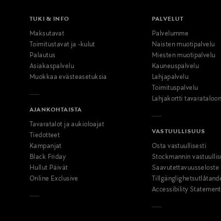
TUKI & INFO
PALVELUT
Maksutavat
Palvelumme
Toimitustavat ja -kulut
Naisten muotipalvelu
Palautus
Miesten muotipalvelu
Asiakaspalvelu
Kauneuspalvelu
Muokkaa evästeasetuksia
Lahjapalvelu
Toimituspalvelu
Lahjakortti tavarataloo
AJANKOHTAISTA
Tavaratalot ja aukioloajat
VASTUULLISUUS
Tiedotteet
Kampanjat
Osta vastuullisesti
Black Friday
Stockmannin vastuullis
Hullut Päivät
Saavutettavuusseloste
Online Exclusive
Tillgänglighetsutlåtand
Accessibility Statement