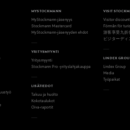
MYSTOCKMANN
VISIT STOCK
MyStockmann-jäsenyys
Visitor discoun
Stockmann Mastercard
Förmån för turi
MyStockmann-jäsenyyden ehdot
游客享受九折
ビジターディ
YRITYSMYYNTI
n
LINDEX GROU
Yritysmyynti
Stockmann Pro -yrityslahjakauppa
Lindex Group
Media
Työpaikat
LISÄTIEDOT
uustyö
Takuu ja huolto
Kokotaulukot
e
Oiva-raportit