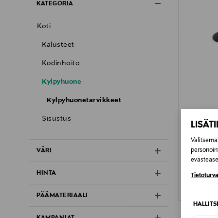
KATEGORIA
Koti
Kalusteet
Kodinhoito
Kylpyhuone
Kylpyhuonetarvikkeet
ETUKU
Sisustus
LISÄT
UMBRA
Starfish-h
Valitsemal
Original P
6,90 €
personoin
VÄRI
evästeaset
HINTA
Tietoturva
PÄÄMATERIAALI
HALLIT
KAMPANJAT