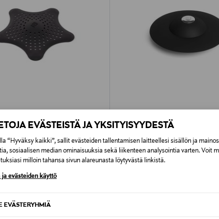
PONKITUOTE
ETUKUPONKITUOTE
IETOJA EVÄSTEISTÄ JA YKSITYISYYDESTÄ
UMBRA
iussieppari
Flex-hiussieppari
la “Hyväksy kaikki”, sallit evästeiden tallentamisen laitteellesi sisällön ja maino
rice
Original Price
9,90 €
tia, sosiaalisen median ominaisuuksia sekä liikenteen analysointia varten. Voit 
uksiasi milloin tahansa sivun alareunasta löytyvästä linkistä.
 ja evästeiden käyttö
SE EVÄSTERYHMIÄ