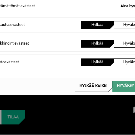
ttämättömät evästeet
Aina hyv
autusevästeet
Hylkää
Hyväk
kkinointievästeet
Hylkää
Hyväk
astoevästeet
Hylkää
Hyväk
set uutuudet. Uutena
HYVÄKSY 
HYLKÄÄ KAIKKI
%:n alennuksen