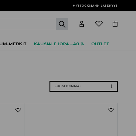
MYSTOCKMANN-JÄSENYYS
label.header.go
UM-MERKIT
KAUSIALE JOPA –40 %
OUTLET
SUOSITUIMMAT