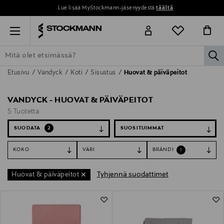
Lue lisää MyStockmann-jäsenyydestä
täältä
Menu
la
Etusivu
Vandyck
Koti
Sisustus
Huovat & päiväpeitot
ETSI KAIKKI
NAISET
MIEHET
LAPSET
KOTI
KOSMETIIK
VANDYCK - HUOVAT & PÄIVÄPEITOT
5 Tuotetta
SUODATA
2
KOKO
VÄRI
BRÄNDI
1
Tyhjennä suodattimet
Huovat & päiväpeitot
5 Tuotetta