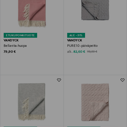
ETUKUPONKITUOTE
ALE –31%
VANDYCK
VANDYCK
Bellavita-huopa
PURE 10 -päiväpeitto
Original Price
Discounted Price
Original Price
alk.
79,90 €
82,60 €
119,00 €