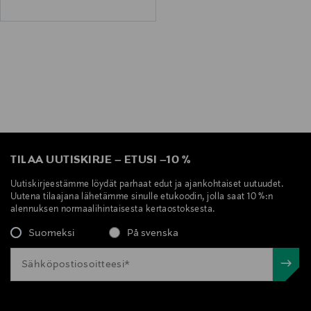
TILAA UUTISKIRJE
–
ETUSI
–
10 %
Uutiskirjeestämme löydät parhaat edut ja ajankohtaiset uutuudet.
Uutena tilaajana lähetämme sinulle etukoodin, jolla saat 10 %:n
alennuksen normaalihintaisesta kertaostoksesta.
Suomeksi
På svenska