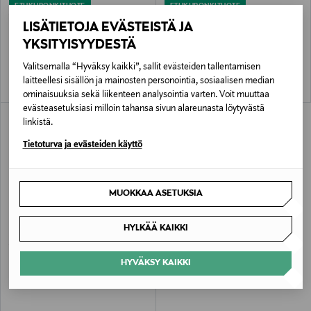
ETUKUPONKITUOTE
ETUKUPONKITUOTE
VANDYCK
VANDYCK
LISÄTIETOJA EVÄSTEISTÄ JA
Bellavita-huopa
Pure 10 -päiväpeite
YKSITYISYYDESTÄ
Original Price
Original Price
79,90 €
179,00 €
Valitsemalla “Hyväksy kaikki”, sallit evästeiden tallentamisen
laitteellesi sisällön ja mainosten personointia, sosiaalisen median
ominaisuuksia sekä liikenteen analysointia varten. Voit muuttaa
evästeasetuksiasi milloin tahansa sivun alareunasta löytyvästä
linkistä.
Tietoturva ja evästeiden käyttö
MUOKKAA ASETUKSIA
HYLKÄÄ KAIKKI
ETUKUPONKITUOTE
VANDYCK
Pure 10 -päiväpeite
HYVÄKSY KAIKKI
Original Price
alk.
129,00 €