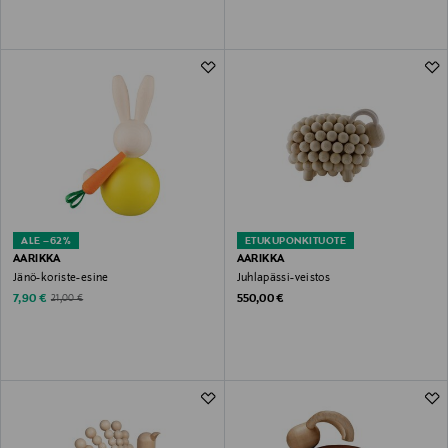
ALE –62%
ETUKUPONKITUOTE
AARIKKA
AARIKKA
Jänö-koriste-esine
Juhlapässi-veistos
Discounted Price
Original Price
Original Price
7,90 €
550,00 €
21,00 €