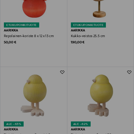
ETUKUPONKITUOTE
ETUKUPONKITUOTE
AARIKKA
AARIKKA
Repolainen-koriste 8 x 12 x 13 cm
Kukko-veistos 25.5 cm
Original Price
Original Price
50,00 €
190,00 €
ALE –63%
ALE –62%
AARIKKA
AARIKKA