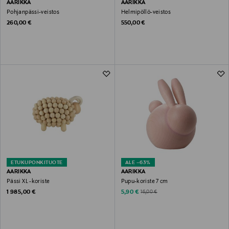
AARIKKA
AARIKKA
Pohjanpässi-veistos
Helmipöllö-veistos
Original Price
Original Price
260,00 €
550,00 €
ETUKUPONKITUOTE
ALE –63%
AARIKKA
AARIKKA
Pässi XL -koriste
Pupu-koriste 7 cm
Original Price
Discounted Price
Original Price
1 985,00 €
5,90 €
16,00 €