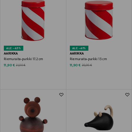
ALE –43%
ALE –41%
AARIKKA
AARIKKA
Riemuraita-purkki 17.2 cm
Riemuraita-purkki 13 cm
Discounted Price
Discounted Price
Original Price
Original Price
11,90 €
11,90 €
21,00 €
20,00 €