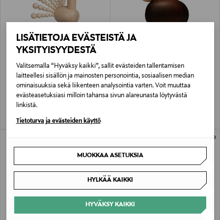
LISÄTIETOJA EVÄSTEISTÄ JA
YKSITYISYYDESTÄ
ETUKUPONKITUOTE
ETUKUPONKITUOTE
Valitsemalla “Hyväksy kaikki”, sallit evästeiden tallentamisen
AARIKKA
AARIKKA
laitteellesi sisällön ja mainosten personointia, sosiaalisen median
Metso-koriste 24 x 23 cm
Vuohi-koriste
ominaisuuksia sekä liikenteen analysointia varten. Voit muuttaa
Original Price
Original Price
190,00 €
50,00 €
evästeasetuksiasi milloin tahansa sivun alareunasta löytyvästä
linkistä.
Tietoturva ja evästeiden käyttö
MUOKKAA ASETUKSIA
HYLKÄÄ KAIKKI
HYVÄKSY KAIKKI