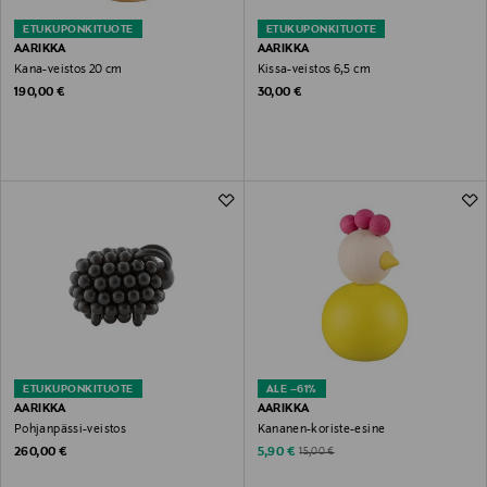
ETUKUPONKITUOTE
ETUKUPONKITUOTE
AARIKKA
AARIKKA
Kana-veistos 20 cm
Kissa-veistos 6,5 cm
Original Price
Original Price
190,00 €
30,00 €
ETUKUPONKITUOTE
ALE –61%
AARIKKA
AARIKKA
Pohjanpässi-veistos
Kananen-koriste-esine
Original Price
Discounted Price
Original Price
260,00 €
5,90 €
15,00 €