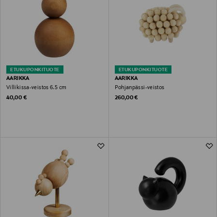
ETUKUPONKITUOTE
ETUKUPONKITUOTE
AARIKKA
AARIKKA
Villikissa-veistos 6.5 cm
Pohjanpässi-veistos
Original Price
Original Price
40,00 €
260,00 €