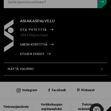
ASIAKASPALVELU
OTA YHTEYTTÄ
+358 9 1211(pvm/mpm)
USEIN KYSYTTYÄ
ETUJEN EHDOT
NÄYTÄ VALIKKO
TUKI & INFO
Instagram
Facebook
Pinterest
AJANKOHTAISTA
PALVELUT
Verkkokaupan
Tietoturva ja
Tietosuojaseloste
sopimusehdot
evästeiden käyttö