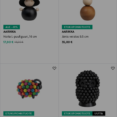
ALE –61%
ETUKUPONKITUOTE
AARIKKA
AARIKKA
Noita L-puufiguuri, 16 cm
Jänis-veistos 9.5 cm
Discounted Price
Original Price
Original Price
17,90 €
35,00 €
46,00 €
ETUKUPONKITUOTE
ETUKUPONKITUOTE
UUTTA