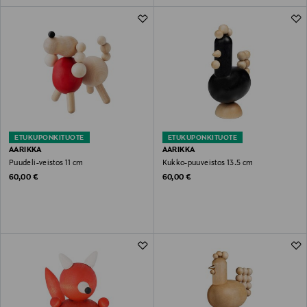
ETUKUPONKITUOTE
ETUKUPONKITUOTE
AARIKKA
AARIKKA
Puudeli-veistos 11 cm
Kukko-puuveistos 13.5 cm
Original Price
Original Price
60,00 €
60,00 €