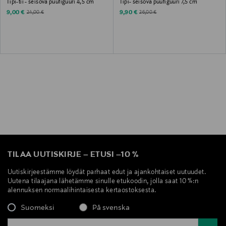
Tipi-tii - seisova puufiguuri 4,5 cm
Tipi- seisova puufiguuri 7,5 cm
Discounted Price
Discounted Price
Original Price
Original Price
9,00 €
9,90 €
24,00 €
26,00 €
TILAA UUTISKIRJE
–
ETUSI
–
10 %
Uutiskirjeestämme löydät parhaat edut ja ajankohtaiset uutuudet.
Uutena tilaajana lähetämme sinulle etukoodin, jolla saat 10 %:n
alennuksen normaalihintaisesta kertaostoksesta.
Suomeksi
På svenska