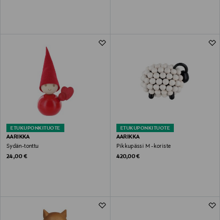
ETUKUPONKITUOTE
ETUKUPONKITUOTE
AARIKKA
AARIKKA
Sydän-tonttu
Pikkupässi M -koriste
Original Price
Original Price
24,00 €
420,00 €