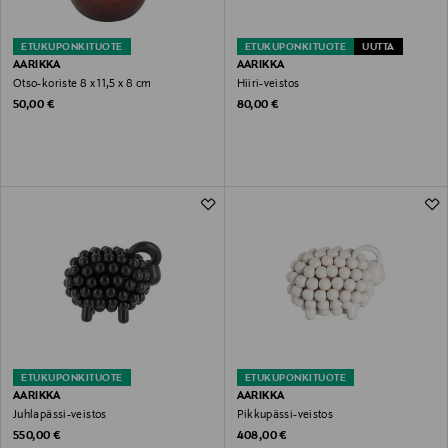
ETUKUPONKITUOTE
ETUKUPONKITUOTE
UUTTA
AARIKKA
AARIKKA
Otso-koriste 8 x 11,5 x 8 cm
Hiiri-veistos
Original Price
Original Price
50,00 €
80,00 €
ETUKUPONKITUOTE
ETUKUPONKITUOTE
AARIKKA
AARIKKA
Juhlapässi-veistos
Pikkupässi-veistos
Original Price
Original Price
550,00 €
408,00 €