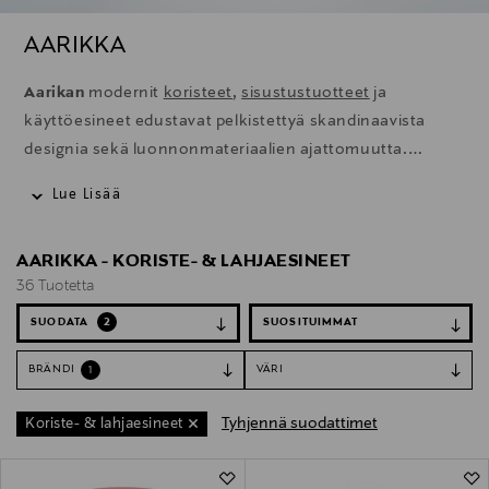
AARIKKA
Aarikan
modernit
koristeet
,
sisustustuotteet
ja
käyttöesineet edustavat pelkistettyä skandinaavista
designia sekä luonnonmateriaalien ajattomuutta.
Ekologiset ja kestävät tuotteet kootaan käsityönä
Lue Lisää
Suomessa. Aarikan tunnistettavat puiset helmet luovat
kauniita yksityiskohtia kodin sisustukseen, ja valloittavat
AARIKKA - KORISTE- & LAHJAESINEET
puuhahmot ovat joka sesonkina odotettuja uutuuksia,
36 Tuotetta
jotka viimeistelevät tyylikkään sisustuksen.
SUODATA
2
BRÄNDI
VÄRI
1
Tyhjennä suodattimet
Koriste- & lahjaesineet
36 Tuotetta