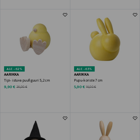
ALE –62%
ALE –63%
AARIKKA
AARIKKA
Tipi- istuva puufiguuri 5,2 cm
Pupu-koriste 7 cm
Discounted Price
Discounted Price
Original Price
Original Price
9,90 €
5,90 €
26,00 €
16,00 €