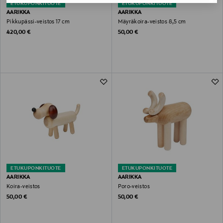
ETUKUPONKITUOTE
ETUKUPONKITUOTE
AARIKKA
AARIKKA
Pikkupässi-veistos 17 cm
Mäyräkoira-veistos 8,5 cm
Original Price
Original Price
420,00 €
50,00 €
ETUKUPONKITUOTE
ETUKUPONKITUOTE
AARIKKA
AARIKKA
Koira-veistos
Poro-veistos
Original Price
Original Price
50,00 €
50,00 €