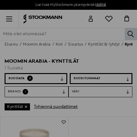
Lue lisää MyStockmann-jäsenyydestä
täältä
Menu
la
Etusivu
Moomin Arabia
Koti
Sisustus
Kynttilät & lyhdyt
Kynttil
ETSI KAIKKI
NAISET
MIEHET
LAPSET
KOTI
KOSMETIIK
MOOMIN ARABIA - KYNTTILÄT
1 Tuotetta
SUODATA
2
BRÄNDI
VÄRI
1
Tyhjennä suodattimet
Kynttilät
1 Tuotetta