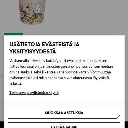
ALE –40%
MOOMIN ARABIA
LISÄTIETOJA EVÄSTEISTÄ JA
Karkkimetsä-kynttilä
YKSITYISYYDESTÄ
Discounted Price
Original Price
20,90 €
34,90 €
Valitsemalla “Hyväksy kaikki”, sallit evästeiden tallentamisen
laitteellesi sisällön ja mainosten personointia, sosiaalisen median
ominaisuuksia sekä liikenteen analysointia varten. Voit muuttaa
evästeasetuksiasi milloin tahansa sivun alareunasta löytyvästä
linkistä.
Tietoturva ja evästeiden käyttö
MUOKKAA ASETUKSIA
HYLKÄÄ KAIKKI