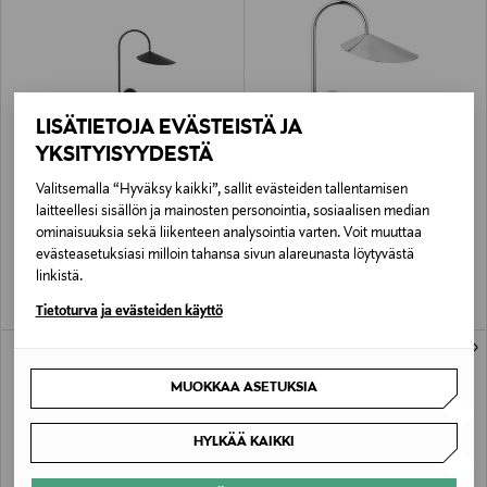
LISÄTIETOJA EVÄSTEISTÄ JA
YKSITYISYYDESTÄ
ALE –30%
ETUKUPONKITUOTE
Valitsemalla “Hyväksy kaikki”, sallit evästeiden tallentamisen
FERM LIVING
FERM LIVING
laitteellesi sisällön ja mainosten personointia, sosiaalisen median
Arum-pöytävalaisin
Arum Portable Lamp -pöytävalaisin
ominaisuuksia sekä liikenteen analysointia varten. Voit muuttaa
Discounted Price
Original Price
Original Price
300,00 €
249,00 €
429,00 €
evästeasetuksiasi milloin tahansa sivun alareunasta löytyvästä
linkistä.
Tietoturva ja evästeiden käyttö
MUOKKAA ASETUKSIA
HYLKÄÄ KAIKKI