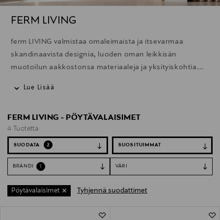
FERM LIVING
ferm LIVING valmistaa omaleimaista ja itsevarmaa
skandinaavista designia, luoden oman leikkisän
muotoilun aakkostonsa materiaaleja ja yksityiskohtia
arvostaen. ferm LIVINGin sisustustuotteet ja huonekalut
Lue Lisää
tuovat kauneutta kotiin, elämän pieniin ja isompiin
hetkiin.
FERM LIVING - PÖYTÄVALAISIMET
4 Tuotetta
SUODATA
2
BRÄNDI
VÄRI
1
Tyhjennä suodattimet
Pöytävalaisimet
4 Tuotetta