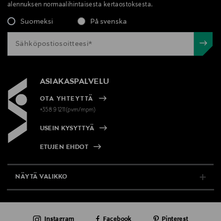
alennuksen normaalihintaisesta kertaostoksesta.
Suomeksi
På svenska
ASIAKASPALVELU
OTA YHTEYTTÄ
+358 9 1211(pvm/mpm)
USEIN KYSYTTYÄ
ETUJEN EHDOT
NÄYTÄ VALIKKO
TUKI & INFO
Instagram
Facebook
Pinterest