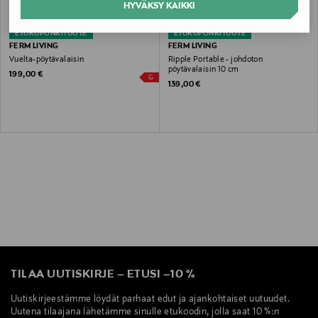
HYVÄKSY KAIKKI
ETUKUPONKITUOTE
ETUKUPONKITUOTE
FERM LIVING
FERM LIVING
Vuelta-pöytävalaisin
Ripple Portable - johdoton
pöytävalaisin 10 cm
Original Price
199,00 €
G
Original Price
139,00 €
TILAA UUTISKIRJE
–
ETUSI
–
10 %
Uutiskirjeestämme löydät parhaat edut ja ajankohtaiset uutuudet.
Uutena tilaajana lähetämme sinulle etukoodin, jolla saat 10 %:n