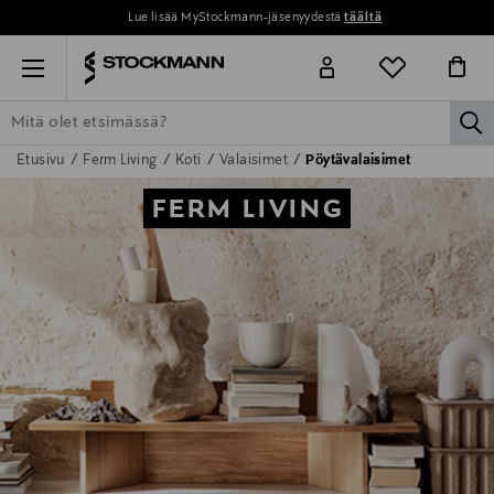
Lue lisää MyStockmann-jäsenyydestä
täältä
Menu
la
Etusivu
Ferm Living
Koti
Valaisimet
Pöytävalaisimet
ETSI KAIKKI
NAISET
MIEHET
LAPSET
KOTI
KOSMETIIK
FERM LIVING