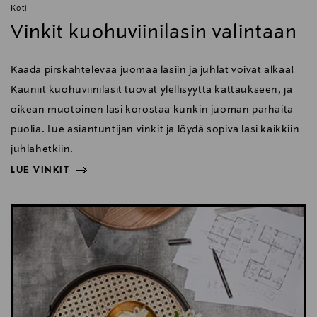
Koti
Vinkit kuohuviinilasin valintaan
Kaada pirskahtelevaa juomaa lasiin ja juhlat voivat alkaa!
Kauniit kuohuviinilasit tuovat ylellisyyttä kattaukseen, ja
oikean muotoinen lasi korostaa kunkin juoman parhaita
puolia. Lue asiantuntijan vinkit ja löydä sopiva lasi kaikkiin
juhlahetkiin.
LUE VINKIT
NÄYTÄ VÄHEMMÄN
LUE VINKIT