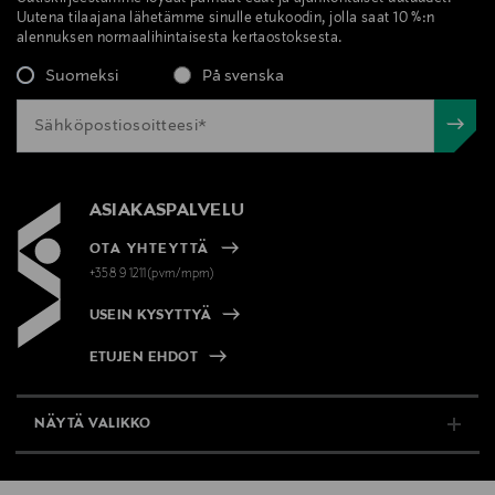
Uutena tilaajana lähetämme sinulle etukoodin, jolla saat 10 %:n
alennuksen normaalihintaisesta kertaostoksesta.
Suomeksi
På svenska
ASIAKASPALVELU
OTA YHTEYTTÄ
+358 9 1211(pvm/mpm)
USEIN KYSYTTYÄ
ETUJEN EHDOT
NÄYTÄ VALIKKO
TUKI & INFO