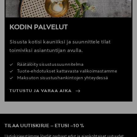
KODIN PALVELUT
Sisusta kotisi kauniiksi ja suunnittele tilat
toimiviksi asiantuntijan avulla.
Räätälöity sisustussuunnitelma
Tuote-ehdotukset kattavasta valikoimastamme
Maksuton sisustushankintojen yhteydessä
TUTUSTU JA VARAA AIKA
TILAA UUTISKIRJE
–
ETUSI
–
10 %
Uutiskirjeestämme löydät parhaat edut ja ajankohtaiset uutuudet.