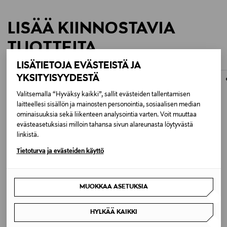
LISÄÄ KIINNOSTAVIA
TUOTTEITA
LISÄTIETOJA EVÄSTEISTÄ JA
YKSITYISYYDESTÄ
Valitsemalla “Hyväksy kaikki”, sallit evästeiden tallentamisen
laitteellesi sisällön ja mainosten personointia, sosiaalisen median
ominaisuuksia sekä liikenteen analysointia varten. Voit muuttaa
evästeasetuksiasi milloin tahansa sivun alareunasta löytyvästä
linkistä.
Tietoturva ja evästeiden käyttö
MUOKKAA ASETUKSIA
ETUKUPONKITUOTE
ETUKUPONKITUOTE
RIEDEL
GLENCAIRN
Veloce-kuohuviinilasi 327 ml, 2 kpl
Viskilasi
HYLKÄÄ KAIKKI
Original Price
Original Price
82,90 €
10,95 €