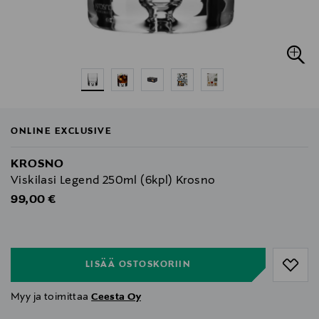
ONLINE EXCLUSIVE
KROSNO
Viskilasi Legend 250ml (6kpl) Krosno
Original Price
99,00 €
null
null
LISÄÄ OSTOSKORIIN
Myy ja toimittaa
Ceesta Oy