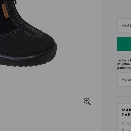
n
Vali
n
Tarkista
muuttua 
paikan p
Helsi
MAK
PAK
Nyt 
kaik