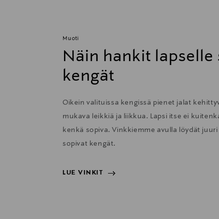
Muoti
Näin hankit lapselle
kengät
Oikein valituissa kengissä pienet jalat kehitty
mukava leikkiä ja liikkua. Lapsi itse ei kuit
kenkä sopiva. Vinkkiemme avulla löydät juuri l
sopivat kengät.
LUE VINKIT