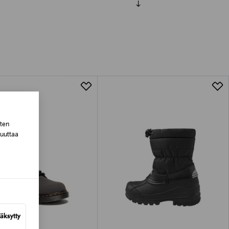
luessa tuotteen vastaanottamisesta.
tuotteen koosta riippuen
lla valittuun osoitteeseen.
sten
muuttaa
äksytty