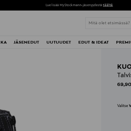
Lue lisää MyStockmann-jäsenyydestä
täältä
KKA
JÄSENEDUT
UUTUUDET
EDUT & IDEAT
PREMI
KU
Talv
Origin
69,90
Valitse
V