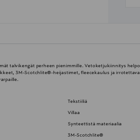
ät talvikengät perheen pienimmille. Vetoketjukiinnitys help
kkeet, 3M-Scotchlite®-heijastimet, fleecekaulus ja irrotettavat
arpaille.
Tekstiiliä
Villaa
Synteettistä materiaalia
3M-Scotchlite®