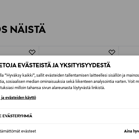
inen tilaukseesi. Voit palauttaa tilaamasi tuotteen 30 vuorokauden ku
0,00 € – 4,90 €
rvitse ilmoittaa palautuksesta etukäteen.
ÖS NÄISTÄ
7,90 €–50,00 € kuljetusyhtiöstä ja 
Alk. 6,90 €, kun toimitus on saatavi
IETOJA EVÄSTEISTÄ JA YKSITYISYYDESTÄ
la “Hyväksy kaikki”, sallit evästeiden tallentamisen laitteellesi sisällön ja maino
tia, sosiaalisen median ominaisuuksia sekä liikenteen analysointia varten. Voit 
uksiasi milloin tahansa sivun alareunasta löytyvästä linkistä.
 ja evästeiden käyttö
SE EVÄSTERYHMIÄ
ttämättömät evästeet
Aina hyv