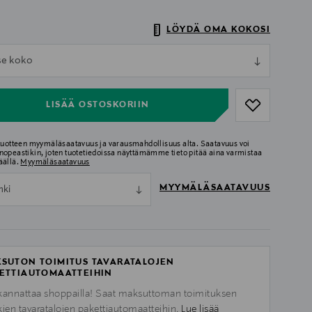
LÖYDÄ OMA KOKOSI
ull
tse koko
ull
LISÄÄ OSTOSKORIIN
 tuotteen myymäläsaatavuus ja varausmahdollisuus alta. Saatavuus voi
nopeastikin, joten tuotetiedoissa näyttämämme tieto pitää aina varmistaa
äällä.
Myymäläsaatavuus
MYYMÄLÄSAATAVUUS
nki
SUTON TOIMITUS TAVARATALOJEN
ETTIAUTOMAATTEIHIN
kannattaa shoppailla! Saat maksuttoman toimituksen
kien tavaratalojen pakettiautomaatteihin.
Lue lisää