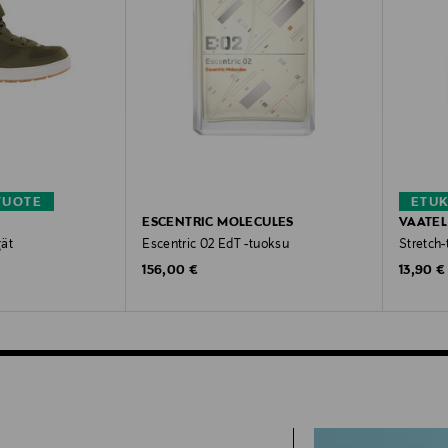
TUOTE
ETU
ESCENTRIC MOLECULES
VAATEL
gät
Escentric 02 EdT -tuoksu
Stretch-
Original Price
Original
156,00 €
13,90 €