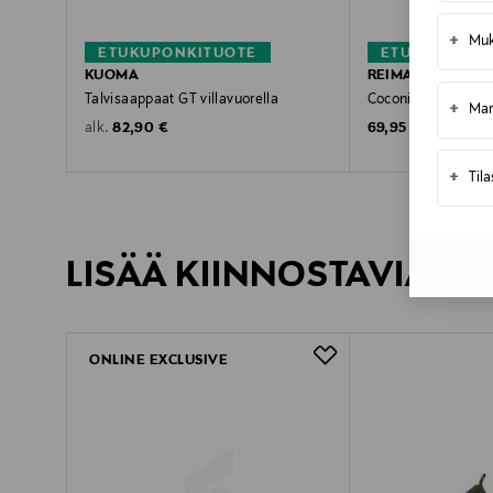
+
Muk
ETUKUPONKITUOTE
ETUKUPONKI
KUOMA
REIMA
Talvisaappaat GT villavuorella
Coconi-talvisaappa
+
Mar
Original Price
Original Price
82,90 €
69,95 €
alk.
+
Til
LISÄÄ KIINNOSTAVIA TU
ONLINE EXCLUSIVE