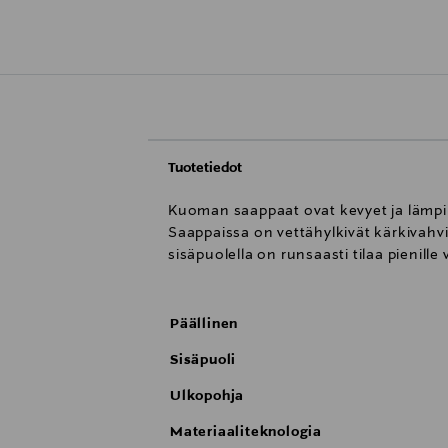
Tuotetiedot
Kuoman saappaat ovat kevyet ja lämpim
Saappaissa on vettähylkivät kärkivahvi
sisäpuolella on runsaasti tilaa pienille v
Päällinen
Sisäpuoli
Ulkopohja
Materiaaliteknologia