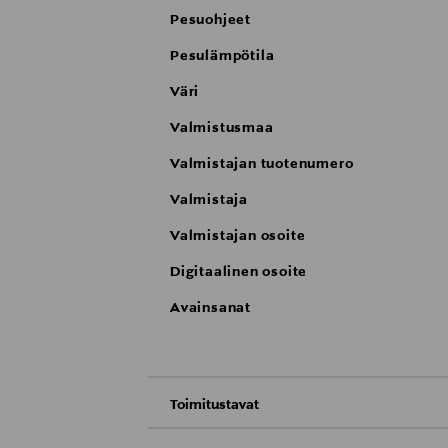
Pesuohjeet
Pesulämpötila
Väri
Valmistusmaa
Valmistajan tuotenumero
Valmistaja
Valmistajan osoite
Digitaalinen osoite
Avainsanat
Toimitustavat
Nouto tavaratalosta