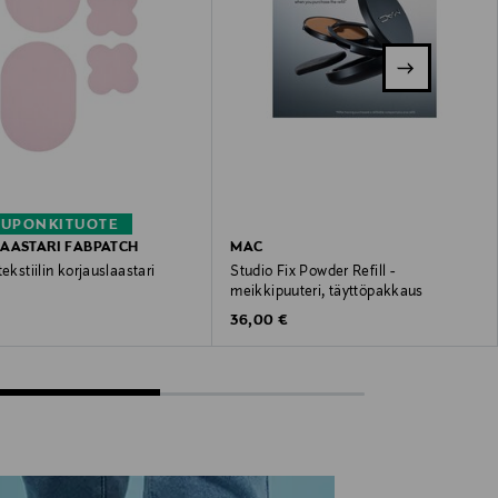
KUPONKITUOTE
AASTARI FABPATCH
MAC
tekstiilin korjauslaastari
Studio Fix Powder Refill -
meikkipuuteri, täyttöpakkaus
 Price
Original Price
36,00 €