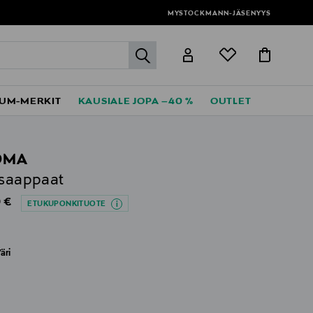
MYSTOCKMANN-JÄSENYYS
label.header.go
UM-MERKIT
KAUSIALE JOPA –40 %
OUTLET
OMA
isaappaat
al Price
 €
ETUKUPONKITUOTE
äri