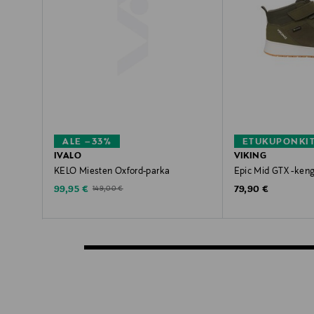
ALE –33%
ETUKUPONKI
IVALO
VIKING
KELO Miesten Oxford-parka
Epic Mid GTX -ken
Discounted Price
Original Price
Original Price
99,95 €
79,90 €
149,00 €