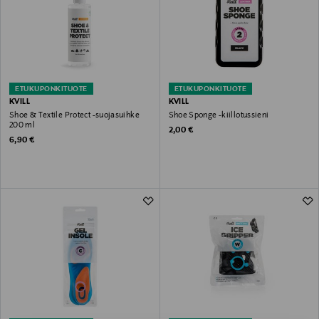
ETUKUPONKITUOTE
ETUKUPONKITUOTE
KVILL
KVILL
Shoe & Textile Protect -suojasuihke
Shoe Sponge -kiillotussieni
200 ml
Original Price
2,00 €
Original Price
6,90 €