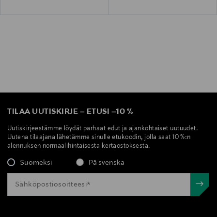
TILAA UUTISKIRJE
–
ETUSI
–
10 %
Uutiskirjeestämme löydät parhaat edut ja ajankohtaiset uutuudet.
Uutena tilaajana lähetämme sinulle etukoodin, jolla saat 10 %:n
alennuksen normaalihintaisesta kertaostoksesta.
Suomeksi
På svenska