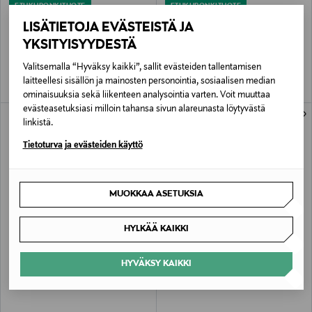
ETUKUPONKITUOTE
ETUKUPONKITUOTE
KVILL
KVILL
LISÄTIETOJA EVÄSTEISTÄ JA
Gel Insole -pohjalliset
Ice gripper -liukueste kenkiin
YKSITYISYYDESTÄ
Original Price
Original Price
8,90 €
9,90 €
Valitsemalla “Hyväksy kaikki”, sallit evästeiden tallentamisen
laitteellesi sisällön ja mainosten personointia, sosiaalisen median
ominaisuuksia sekä liikenteen analysointia varten. Voit muuttaa
evästeasetuksiasi milloin tahansa sivun alareunasta löytyvästä
linkistä.
Tietoturva ja evästeiden käyttö
MUOKKAA ASETUKSIA
HYLKÄÄ KAIKKI
ETUKUPONKITUOTE
ETUKUPONKITUOTE
KVILL
KVILL
Shoe Sponge -kiillotussieni
Deo-pohjalliset
HYVÄKSY KAIKKI
Original Price
Original Price
2,00 €
3,90 €