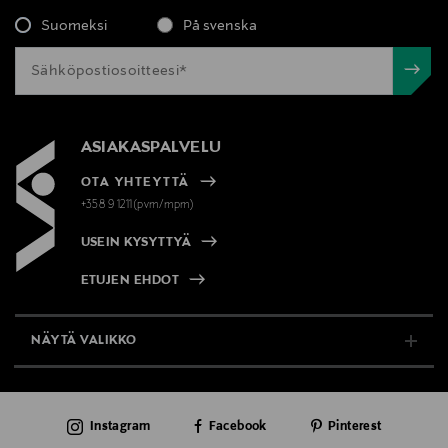
Suomeksi
På svenska
ASIAKASPALVELU
OTA YHTEYTTÄ
+358 9 1211(pvm/mpm)
USEIN KYSYTTYÄ
ETUJEN EHDOT
NÄYTÄ VALIKKO
TUKI & INFO
Instagram
Facebook
Pinterest
AJANKOHTAISTA