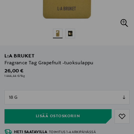
L:A BRUKET
Fragrance Tag Grapefruit -tuoksulappu
Original Price
26,00 €
1 444,44 €/1kg
null
null
LISÄÄ OSTOSKORIIN
HETI SAATAVILLA
TOIMITUS 1-4 ARKIPÄIVÄSSÄ