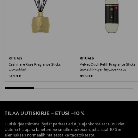
RITUALS
RITUALS
Cashmere Rose Fragrance Sticks -
Velvet Oudh Refill Fragrance Sticks -
tuoksutikut
tuoksutikkujen täyttöpakkaus
Original Price
Original Price
57,90 €
89,50 €
TILAA UUTISKIRJE
–
ETUSI
–
10 %
Uutiskirjeestämme löydät parhaat edut ja ajankohtaiset uutuudet.
Uutena tilaajana lähetämme sinulle etukoodin, jolla saat 10 %:n
alennuksen normaalihintaisesta kertaostoksesta.