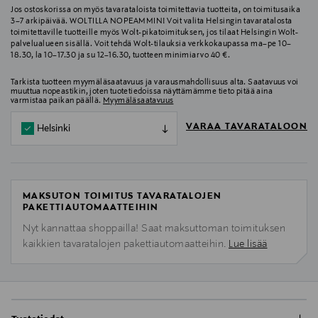
Jos ostoskorissa on myös tavarataloista toimitettavia tuotteita, on toimitusaika
3–7 arkipäivää. WOLTILLA NOPEAMMIN! Voit valita Helsingin tavaratalosta
toimitettaville tuotteille myös Wolt-pikatoimituksen, jos tilaat Helsingin Wolt-
palvelualueen sisällä. Voit tehdä Wolt-tilauksia verkkokaupassa ma–pe 10–
18.30, la 10–17.30 ja su 12–16.30, tuotteen minimiarvo 40 €.
Tarkista tuotteen myymäläsaatavuus ja varausmahdollisuus alta. Saatavuus voi
muuttua nopeastikin, joten tuotetiedoissa näyttämämme tieto pitää aina
varmistaa paikan päällä.
Myymäläsaatavuus
VARAA TAVARATALOON
Helsinki
MAKSUTON TOIMITUS TAVARATALOJEN
PAKETTIAUTOMAATTEIHIN
Nyt kannattaa shoppailla! Saat maksuttoman toimituksen
kaikkien tavaratalojen pakettiautomaatteihin.
Lue lisää