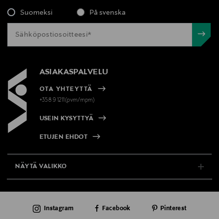
220, 00101, Helsinki, Finland
Suomeksi
På svenska
Digitaalinen osoite
info@lanza.nl
ASIAKASPALVELU
Avainsanat
L'ANZA, hoitoaine, hiustenhoito, värisuojahoitoaine,
OTA YHTEYTTÄ
kosmetiikka
+358 9 1211(pvm/mpm)
USEIN KYSYTTYÄ
ETUJEN EHDOT
NÄYTÄ VALIKKO
TUKI & INFO
Instagram
Facebook
Pinterest
AJANKOHTAISTA