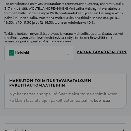
Jos ostoskorissa on myös tavarataloista toimitettavia tuotteita, on toimitusaika
3–7 arkipäivää. WOLTILLA NOPEAMMIN! Voit valita Helsingin tavaratalosta
toimitettaville tuotteille myös Wolt-pikatoimituksen, jos tilaat Helsingin Wolt-
palvelualueen sisällä. Voit tehdä Wolt-tilauksia verkkokaupassa ma–pe 10–
18.30, la 10–17.30 ja su 12–16.30, tuotteen minimiarvo 40 €.
Tarkista tuotteen myymäläsaatavuus ja varausmahdollisuus alta. Saatavuus voi
muuttua nopeastikin, joten tuotetiedoissa näyttämämme tieto pitää aina
varmistaa paikan päällä.
Myymäläsaatavuus
VARAA TAVARATALOON
Helsinki
MAKSUTON TOIMITUS TAVARATALOJEN
PAKETTIAUTOMAATTEIHIN
Nyt kannattaa shoppailla! Saat maksuttoman toimituksen
kaikkien tavaratalojen pakettiautomaatteihin.
Lue lisää