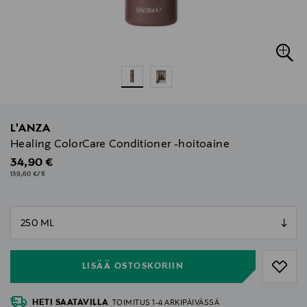
L'ANZA
Healing ColorCare Conditioner -hoitoaine
Original Price
34,90 €
139,60 €/1l
null
null
LISÄÄ OSTOSKORIIN
HETI SAATAVILLA
TOIMITUS 1-4 ARKIPÄIVÄSSÄ