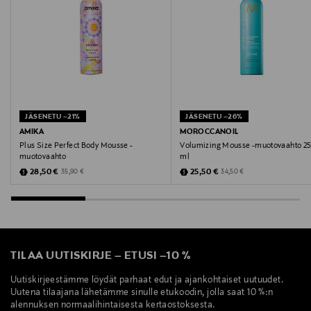
CAPRYLYL/CAPRYL GLUCOSIDE, PPG-5-CETETH-20,
TETRASODIUM GLUTAMATE DIACETATE,
DIISOPROPYL ADIPATE, TRIETHYL CITRATE, GLYCERIN,
PEG-12 DIMETHICONE, POLYQUATERNIUM-59,
BUTYLENE GLYCOL, ALCOHOL DENAT., PROPANE,
TOCOPHEROL, POTASSIUM SORBATE, SODIUM
BENZOATE, CHLORPHENESIN, SORBIC ACID,
JÄSENETU –21%
JÄSENETU –26%
BENZOIC ACID, FRAGRANCE (PARFUM), BENZYL
AMIKA
MOROCCANOIL
SALICYLATE, CITRONELLOL, HEXYL CINNAMAL,
Plus Size Perfect Body Mousse -
Volumizing Mousse -muotovaahto 2
muotovaahto
ml
LIMONENE, LINALOOL.
Discounted Price
Discounted Price
Original Price
Original Price
28,50 €
25,50 €
35,90 €
34,50 €
Valmistusmaa
Yhdysvallat
Valmistajan tuotenumero
TILAA UUTISKIRJE
–
ETUSI
–
10 %
30630
Uutiskirjeestämme löydät parhaat edut ja ajankohtaiset uutuudet.
Uutena tilaajana lähetämme sinulle etukoodin, jolla saat 10 %:n
alennuksen normaalihintaisesta kertaostoksesta.
Valmistaja