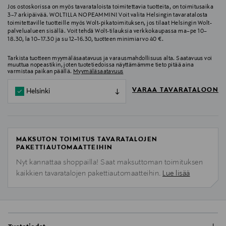
Jos ostoskorissa on myös tavarataloista toimitettavia tuotteita, on toimitusaika
3–7 arkipäivää. WOLTILLA NOPEAMMIN! Voit valita Helsingin tavaratalosta
toimitettaville tuotteille myös Wolt-pikatoimituksen, jos tilaat Helsingin Wolt-
palvelualueen sisällä. Voit tehdä Wolt-tilauksia verkkokaupassa ma–pe 10–
18.30, la 10–17.30 ja su 12–16.30, tuotteen minimiarvo 40 €.
Tarkista tuotteen myymäläsaatavuus ja varausmahdollisuus alta. Saatavuus voi
muuttua nopeastikin, joten tuotetiedoissa näyttämämme tieto pitää aina
varmistaa paikan päällä.
Myymäläsaatavuus
VARAA TAVARATALOON
Helsinki
MAKSUTON TOIMITUS TAVARATALOJEN
PAKETTIAUTOMAATTEIHIN
Nyt kannattaa shoppailla! Saat maksuttoman toimituksen
kaikkien tavaratalojen pakettiautomaatteihin.
Lue lisää