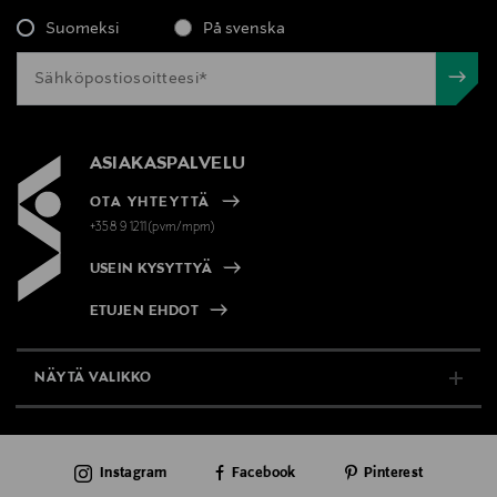
Valmistaja
Suomeksi
På svenska
L’ANZA Healing Haircare (L’ANZA LLC)
Valmistajan osoite
Importer: Lindex Group Oyj, Aleksanterinkatu 52 B, PL
ASIAKASPALVELU
220, 00101, Helsinki, Finland
OTA YHTEYTTÄ
+358 9 1211(pvm/mpm)
Digitaalinen osoite
info@lanza.nl
USEIN KYSYTTYÄ
ETUJEN EHDOT
Avainsanat
shampoo, hiustenhoito, hiusöljy, L'ANZA, keratiini
NÄYTÄ VALIKKO
TUKI & INFO
Instagram
Facebook
Pinterest
AJANKOHTAISTA