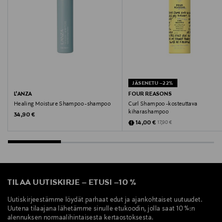
ALKETH-7, C12-16 ALKETH-9, CITRIC ACID,
ETHYLHEXYLGLYCERIN, GLYCERIN, GLYCOL
DISTEARATE, GLYCOL STEARATE, GUAR
HYDROXYPROPYLTRIMONIUM CHLORIDE, PEG-150
DISTEARATE, POLYQUATERNIUM-22, PROPANEDIOL,
SODIUM CHLORIDE, SQUALANE, TOCOPHEROL,
TRIDECETH-12, TRIMETHYLSILOXYAMODIMETHICONE,
JÄSENETU –22%
TRIS(TETRAMETHYLHYDROXYPIPERIDINOL) CITRATE,
L'ANZA
FOUR REASONS
BENZYL ALCOHOL, PHENOXYETHANOL, POTASSIUM
Healing Moisture Shampoo -shampoo
Curl Shampoo -kosteuttava
kiharashampoo
SORBATE, SODIUM BENZOATE, BENZYL SALICYLATE,
Original Price
34,90 €
Discounted Price
Original Price
14,00 €
17,90 €
COUMARIN, HEXYL CINNAMAL, LIMONENE, LINALOOL.
Valmistusmaa
Yhdysvallat
TILAA UUTISKIRJE
–
ETUSI
–
10 %
Valmistajan tuotenumero
Uutiskirjeestämme löydät parhaat edut ja ajankohtaiset uutuudet.
23210
Uutena tilaajana lähetämme sinulle etukoodin, jolla saat 10 %:n
alennuksen normaalihintaisesta kertaostoksesta.