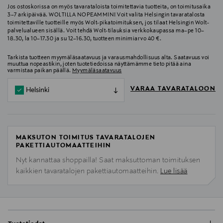
Jos ostoskorissa on myös tavarataloista toimitettavia tuotteita, on toimitusaika
3–7 arkipäivää. WOLTILLA NOPEAMMIN! Voit valita Helsingin tavaratalosta
toimitettaville tuotteille myös Wolt-pikatoimituksen, jos tilaat Helsingin Wolt-
palvelualueen sisällä. Voit tehdä Wolt-tilauksia verkkokaupassa ma–pe 10–
18.30, la 10–17.30 ja su 12–16.30, tuotteen minimiarvo 40 €.
Tarkista tuotteen myymäläsaatavuus ja varausmahdollisuus alta. Saatavuus voi
muuttua nopeastikin, joten tuotetiedoissa näyttämämme tieto pitää aina
varmistaa paikan päällä.
Myymäläsaatavuus
VARAA TAVARATALOON
Helsinki
MAKSUTON TOIMITUS TAVARATALOJEN
PAKETTIAUTOMAATTEIHIN
Nyt kannattaa shoppailla! Saat maksuttoman toimituksen
kaikkien tavaratalojen pakettiautomaatteihin.
Lue lisää