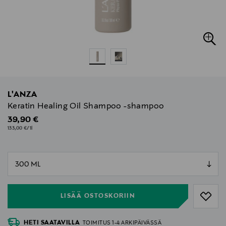
L'ANZA
Keratin Healing Oil Shampoo -shampoo
Original Price
39,90 €
133,00 €/1l
null
null
LISÄÄ OSTOSKORIIN
HETI SAATAVILLA
TOIMITUS 1-4 ARKIPÄIVÄSSÄ