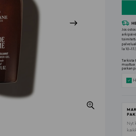
H
Jos ostos
arkipäiv
toimitett
palvelua
la 10–17
Tarkista
muuttua 
paikan p
H
MAK
PAK
Nyt 
kaik