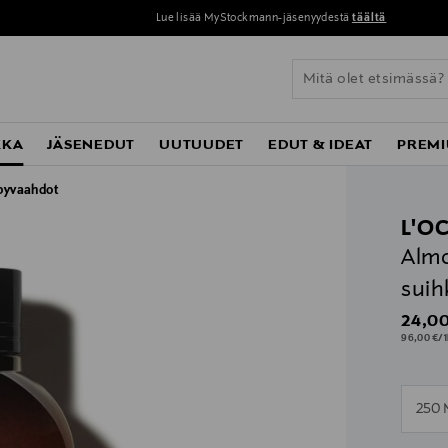
Lue lisää MyStockmann-jäsenyydestä
täältä
KKA
JÄSENEDUT
UUTUUDET
EDUT & IDEAT
PREMI
pyvaahdot
L'O
Almo
suih
Origin
24,00
96,00 €/1
n
250 
n