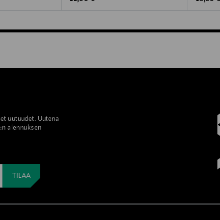
set uutuudet. Uutena
%:n alennuksen