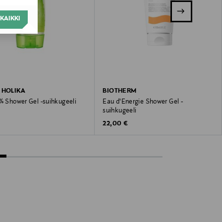
KAIKKI
 HOLIKA
BIOTHERM
 % Shower Gel -suihkugeeli
Eau d'Energie Shower Gel -
suihkugeeli
 Price
Original Price
22,00 €