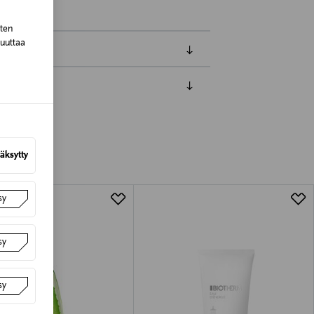
sten
muuttaa
luessa tuotteen vastaanottamisesta.
van tuotteen sinetin tulee olla ehjä.
tuotteen koosta riippuen
äksytty
lla valittuun osoitteeseen.
sy
sy
sy