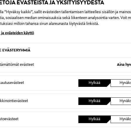
IETOJA EVÄSTEISTÄ JA YKSITYISYYDESTÄ
la “Hyväksy kaikki”, sallit evästeiden tallentamisen laitteellesi sisällön ja maino
tia, sosiaalisen median ominaisuuksia sekä liikenteen analysointia varten. Voit 
uksiasi milloin tahansa sivun alareunasta löytyvästä linkistä.
0,00 €
 ja evästeiden käyttö
inen tilaukseesi. Voit palauttaa tilaamasi tuotteen 30 vuorokauden ku
0,00 € – 4,90 €
SE EVÄSTERYHMIÄ
lee palauttaa avaamattomissa alkuperäispakkauksissaan ja palautetta
ÖS NÄISTÄ
7,90 €–50,00 € kuljetusyhtiöstä ja 
ttämättömät evästeet
Aina hyv
Alk. 6,90 €, kun toimitus on saatavi
autusevästeet
Hylkää
Hyväk
kkinointievästeet
Hylkää
Hyväk
astoevästeet
Hylkää
Hyväk