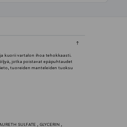
a kuorii vartalon ihoa tehokkaasti.
öljyä, jotka poistavat epäpuhtaudet
 mieto, tuoreiden manteleiden tuoksu
URETH SULFATE , GLYCERIN ,