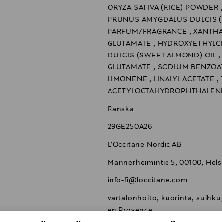
ORYZA SATIVA (RICE) POWDER 
PRUNUS AMYGDALUS DULCIS (
PARFUM/FRAGRANCE , XANTHA
GLUTAMATE , HYDROXYETHYLC
DULCIS (SWEET ALMOND) OIL ,
GLUTAMATE , SODIUM BENZOAT
LIMONENE , LINALYL ACETATE 
ACETYLOCTAHYDROPHTHALEN
Ranska
29GE250A26
L’Occitane Nordic AB
Mannerheimintie 5, 00100, Helsi
info-fi@loccitane.com
vartalonhoito, kuorinta, suihkug
en Provence