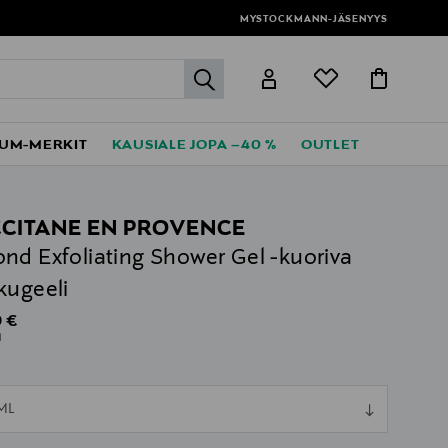
MYSTOCKMANN-JÄSENYYS
label.header.go
UM-MERKIT
KAUSIALE JOPA –40 %
OUTLET
CCITANE EN PROVENCE
nd Exfoliating Shower Gel -kuoriva
kugeeli
al Price
 €
l
ull
ML
ull