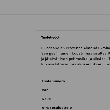
Tuotetiedot
L'Occitane en Provence Almond Exfoliat
Sen geelimäinen koostumus sisältää Pr
ja jättävät ihon pehmeäksi ja sileäksi
luo miellyttävän pesukokemuksen. Käyt
Tuotenumero
Väri
Koko
Ainesosaluettelo