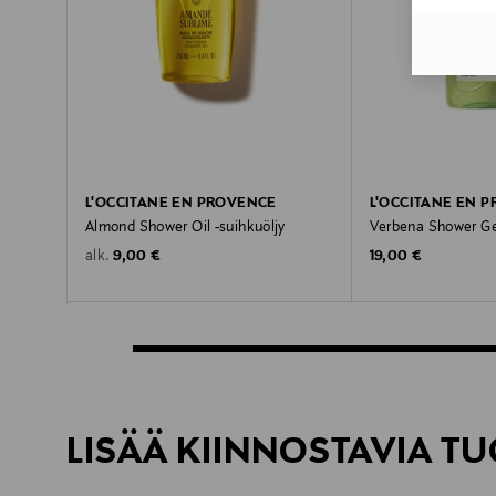
L'OCCITANE EN PROVENCE
L'OCCITANE EN 
Almond Shower Oil -suihkuöljy
Verbena Shower Gel
Original Price
Original Price
9,00 €
19,00 €
alk.
LISÄÄ KIINNOSTAVIA TU