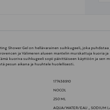
ing Shower Gel on hellävarainen suihkugeeli, joka puhdistaa j
ovencen ja Välimeren alueen mantelin murskattuja kuoria ja 
. Tämä kuoriva suihkugeeli sopii päivittäiseen käyttöön ja sen
ä pesun aikana ja huuhtele huolellisesti.
177438910
NOCOL
250 ML
AQUA/WATER/EAU , SODIUM LA