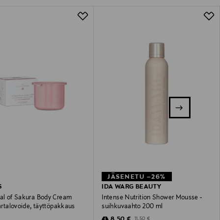
JÄSENETU –26%
S
IDA WARG BEAUTY
ual of Sakura Body Cream
Intense Nutrition Shower Mousse -
vartalovoide, täyttöpakkaus
suihkuvaahto 200 ml
 Price
Discounted Price
Original Price
€
8,50 €
11,50 €