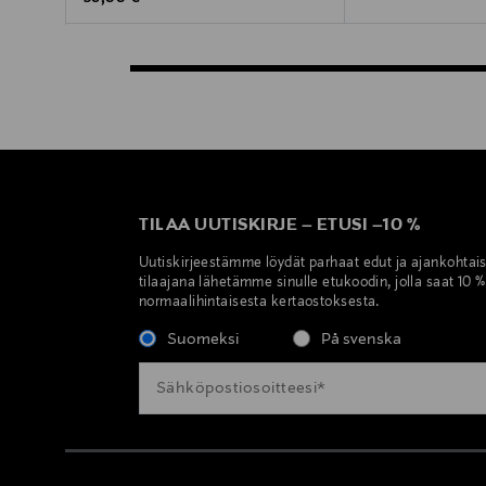
TILAA UUTISKIRJE
–
ETUSI
–
10 %
Uutiskirjeestämme löydät parhaat edut ja ajankohtai
tilaajana lähetämme sinulle etukoodin, jolla saat 10 
normaalihintaisesta kertaostoksesta.
Suomeksi
På svenska