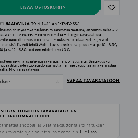
LISÄÄ OSTOSKORIIN
ETI SAATAVILLA
TOIMITUS 1-4 ARKIPÄIVÄSSÄ
korissa on myös tavarataloista toimitettavia tuotteita, on toimitusaika 3–7
ää. WOLTILLA NOPEAMMIN! Voit valita Helsingin tavaratalosta
aville tuotteille myös Wolt-pikatoimituksen, jos tilaat Helsingin Wolt-
lueen sisällä. Voit tehdä Wolt-tilauksia verkkokaupassa ma–pe 10–18.30,
.30 ja su 12–16.30, tuotteen minimiarvo 40 €.
 tuotteen myymäläsaatavuus ja varausmahdollisuus alta. Saatavuus voi
nopeastikin, joten tuotetiedoissa näyttämämme tieto pitää aina varmistaa
äällä.
Myymäläsaatavuus
VARAA TAVARATALOON
elsinki
SUTON TOIMITUS TAVARATALOJEN
ETTIAUTOMAATTEIHIN
kannattaa shoppailla! Saat maksuttoman toimituksen
kien tavaratalojen pakettiautomaatteihin.
Lue lisää