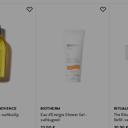
PROVENCE
BIOTHERM
RITUAL
-suihkuöljy
Eau d'Energie Shower Gel -
The Rit
suihkugeeli
Refill -
Original Price
Original
22,00 €
20,90 