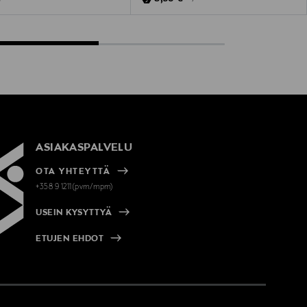
ASIAKASPALVELU
OTA YHTEYTTÄ
+358 9 1211(pvm/mpm)
USEIN KYSYTTYÄ
ETUJEN EHDOT