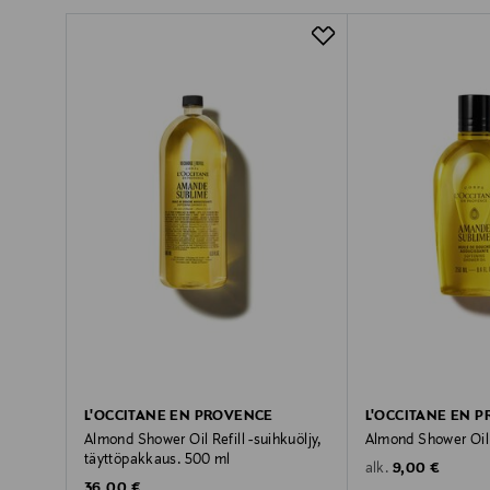
L'OCCITANE EN PROVENCE
L'OCCITANE EN 
Almond Shower Oil Refill -suihkuöljy,
Almond Shower Oil 
täyttöpakkaus. 500 ml
Original Price
9,00 €
alk.
Original Price
36,00 €