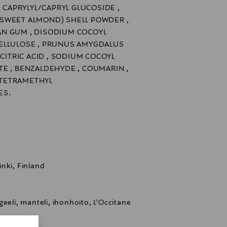
, CAPRYLYL/CAPRYL GLUCOSIDE ,
SWEET ALMOND) SHELL POWDER ,
N GUM , DISODIUM COCOYL
ELLULOSE , PRUNUS AMYGDALUS
 CITRIC ACID , SODIUM COCOYL
E , BENZALDEHYDE , COUMARIN ,
, TETRAMETHYL
ES.
nki, Finland
eeli, manteli, ihonhoito, L'Occitane