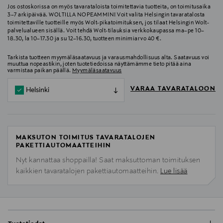
Jos ostoskorissa on myös tavarataloista toimitettavia tuotteita, on toimitusaika
3–7 arkipäivää. WOLTILLA NOPEAMMIN! Voit valita Helsingin tavaratalosta
toimitettaville tuotteille myös Wolt-pikatoimituksen, jos tilaat Helsingin Wolt-
palvelualueen sisällä. Voit tehdä Wolt-tilauksia verkkokaupassa ma–pe 10–
18.30, la 10–17.30 ja su 12–16.30, tuotteen minimiarvo 40 €.
Tarkista tuotteen myymäläsaatavuus ja varausmahdollisuus alta. Saatavuus voi
muuttua nopeastikin, joten tuotetiedoissa näyttämämme tieto pitää aina
varmistaa paikan päällä.
Myymäläsaatavuus
VARAA TAVARATALOON
Helsinki
MAKSUTON TOIMITUS TAVARATALOJEN
PAKETTIAUTOMAATTEIHIN
Nyt kannattaa shoppailla! Saat maksuttoman toimituksen
kaikkien tavaratalojen pakettiautomaatteihin.
Lue lisää