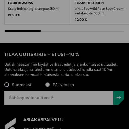
FOUR REASONS
ELIZABETH ARDEN
Scalp Refreshing -shampoo 250 ml
White Tea Wild Rose Body Cream -
vartalovoide 400 ml
Original Price
19,90 €
Original Price
42,00 €
TILAA UUTISKIRJE
–
ETUSI
–
10 %
Uutiskirjeestämme löydät parhaat edut ja ajankohtaiset uutuudet.
Uutena tilaajana lähetämme sinulle etukoodin, jolla saat 10 %:n
alennuksen normaalihintaisesta kertaostoksesta.
Suomeksi
På svenska
ASIAKASPALVELU