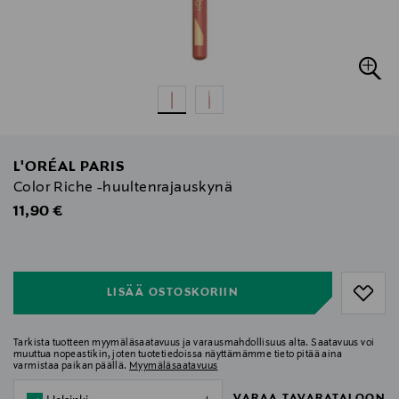
L'ORÉAL PARIS
Color Riche -huultenrajauskynä
Original Price
11,90 €
null
null
LISÄÄ OSTOSKORIIN
Tarkista tuotteen myymäläsaatavuus ja varausmahdollisuus alta. Saatavuus voi
muuttua nopeastikin, joten tuotetiedoissa näyttämämme tieto pitää aina
varmistaa paikan päällä.
Myymäläsaatavuus