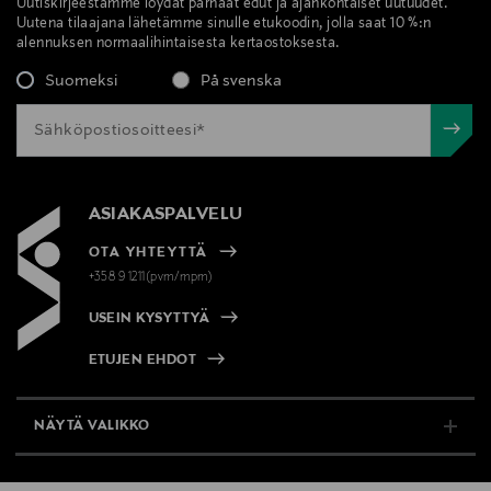
Uutiskirjeestämme löydät parhaat edut ja ajankohtaiset uutuudet.
Uutena tilaajana lähetämme sinulle etukoodin, jolla saat 10 %:n
alennuksen normaalihintaisesta kertaostoksesta.
Suomeksi
På svenska
ASIAKASPALVELU
OTA YHTEYTTÄ
+358 9 1211(pvm/mpm)
USEIN KYSYTTYÄ
ETUJEN EHDOT
NÄYTÄ VALIKKO
TUKI & INFO