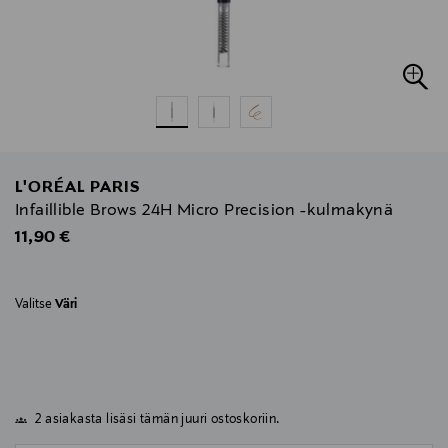
L'ORÉAL PARIS
Infaillible Brows 24H Micro Precision -kulmakynä
Original Price
11,90 €
Valitse
Väri
2 asiakasta lisäsi tämän juuri ostoskoriin.