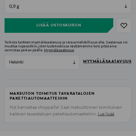
null
null
LISÄÄ OSTOSKORIIN
Tarkista tuotteen myymäläsaatavuus ja varausmahdollisuus alta. Saatavuus voi
muuttua nopeastikin, joten tuotetiedoissa näyttämämme tieto pitää aina
varmistaa paikan päällä.
Myymäläsaatavuus
MYYMÄLÄSAATAVUUS
Helsinki
MAKSUTON TOIMITUS TAVARATALOJEN
PAKETTIAUTOMAATTEIHIN
Nyt kannattaa shoppailla! Saat maksuttoman toimituksen
kaikkien tavaratalojen pakettiautomaatteihin.
Lue lisää