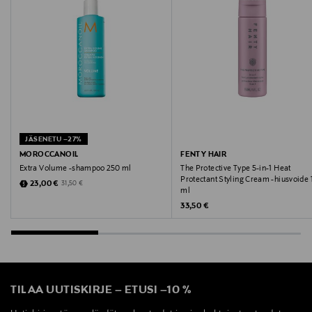
JÄSENETU –27%
MOROCCANOIL
FENTY HAIR
Extra Volume -shampoo 250 ml
The Protective Type 5-in-1 Heat
Protectant Styling Cream -hiusvoide 
Discounted Price
Original Price
23,00 €
31,50 €
ml
Original Price
33,50 €
TILAA UUTISKIRJE
–
ETUSI
–
10 %