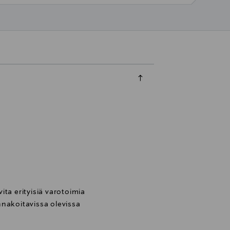
ta erityisiä varotoimia
nnakoitavissa olevissa