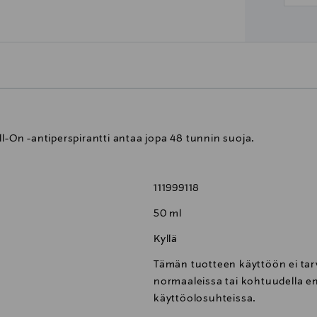
ll-On -antiperspirantti antaa jopa 48 tunnin suoja.
111999118
50 ml
Kyllä
Tämän tuotteen käyttöön ei tarvi
normaaleissa tai kohtuudella e
käyttöolosuhteissa.