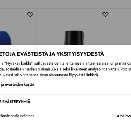
Alk. 6,90 €, kun toimitus on saatavi
IETOJA EVÄSTEISTÄ JA YKSITYISYYDESTÄ
la “Hyväksy kaikki”, sallit evästeiden tallentamisen laitteellesi sisällön ja maino
tia, sosiaalisen median ominaisuuksia sekä liikenteen analysointia varten. Voit 
uksiasi milloin tahansa sivun alareunasta löytyvästä linkistä.
 ja evästeiden käyttö
SE EVÄSTERYHMIÄ
ttämättömät evästeet
Aina hyv
DICK JOHNSON
L'ORÉA
rspirantti 50 ml
Enivrant roll-on antiperspirant -
Men Expe
deodorantti 50 ml
antipers