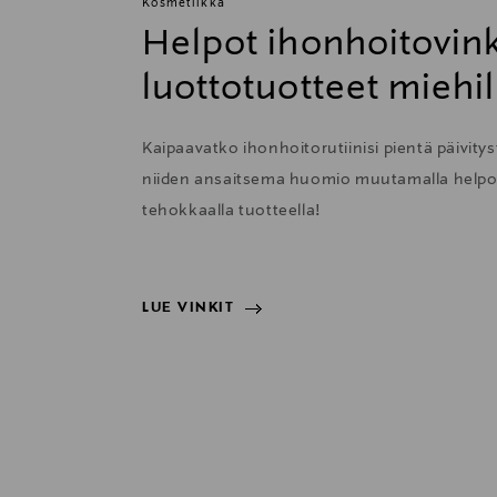
Kosmetiikka
Helpot ihonhoitovink
luottotuotteet miehil
Kaipaavatko ihonhoitorutiinisi pientä päivityst
niiden ansaitsema huomio muutamalla helpolla
tehokkaalla tuotteella!
LUE VINKIT
LUE VINKIT