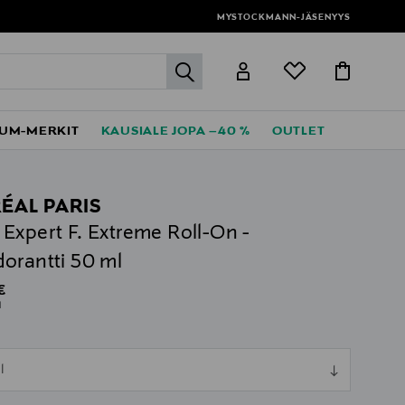
MYSTOCKMANN-JÄSENYYS
label.header.go
UM-MERKIT
KAUSIALE JOPA –40 %
OUTLET
RÉAL PARIS
Expert F. Extreme Roll-On -
orantti 50 ml
al Price
€
l
ull
l
ull