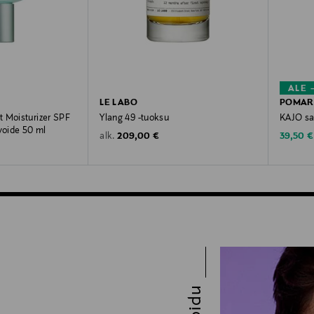
ALE 
LE LABO
POMAR
 Moisturizer SPF
Ylang 49 -tuoksu
KAJO sa
voide 50 ml
Original Price
Discoun
209,00 €
39,50 €
alk.