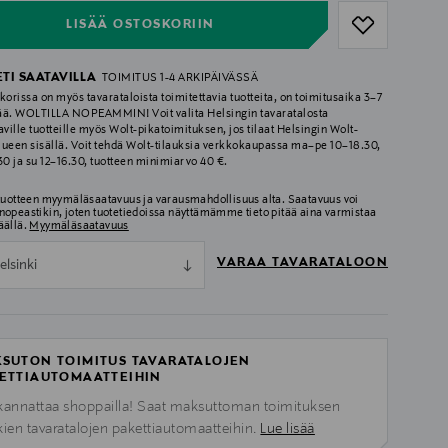
LISÄÄ OSTOSKORIIN
ETI SAATAVILLA
TOIMITUS 1-4 ARKIPÄIVÄSSÄ
korissa on myös tavarataloista toimitettavia tuotteita, on toimitusaika 3–7
ää. WOLTILLA NOPEAMMIN! Voit valita Helsingin tavaratalosta
aville tuotteille myös Wolt-pikatoimituksen, jos tilaat Helsingin Wolt-
lueen sisällä. Voit tehdä Wolt-tilauksia verkkokaupassa ma–pe 10–18.30,
.30 ja su 12–16.30, tuotteen minimiarvo 40 €.
 tuotteen myymäläsaatavuus ja varausmahdollisuus alta. Saatavuus voi
nopeastikin, joten tuotetiedoissa näyttämämme tieto pitää aina varmistaa
äällä.
Myymäläsaatavuus
VARAA TAVARATALOON
elsinki
SUTON TOIMITUS TAVARATALOJEN
ETTIAUTOMAATTEIHIN
kannattaa shoppailla! Saat maksuttoman toimituksen
kien tavaratalojen pakettiautomaatteihin.
Lue lisää