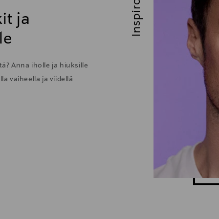
Inspiroidu
it ja
le
ä? Anna iholle ja hiuksille
 vaiheella ja viidellä