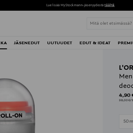
Lue lisää MyStockmann-jäsenyydestä
täältä
KKA
JÄSENEDUT
UUTUUDET
EDUT & IDEAT
PREMI
L'O
Men 
deod
Origin
4,90 
98,00 €/1
n
50 m
n