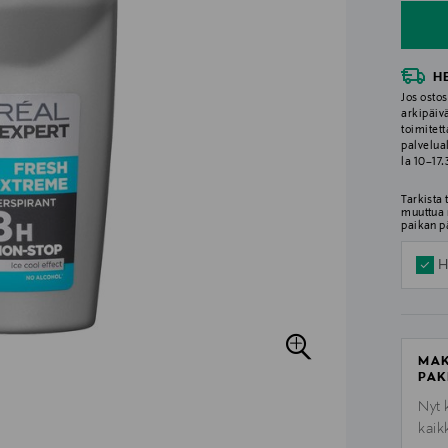
H
Jos ostos
arkipäiv
toimitett
palvelua
la 10–17
Tarkista
muuttua 
paikan p
H
MAK
PAK
Nyt 
kaik