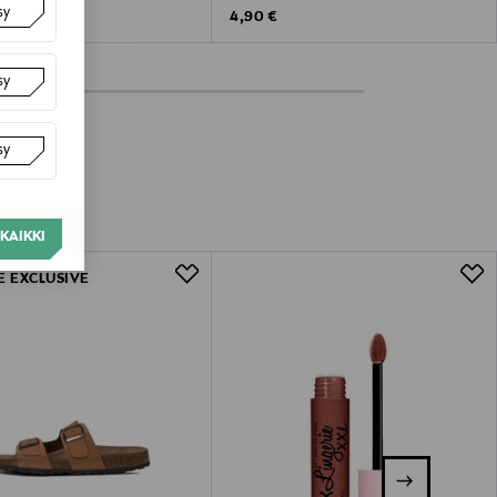
sy
 Price
Original Price
4,90 €
sy
sy
KAIKKI
E EXCLUSIVE