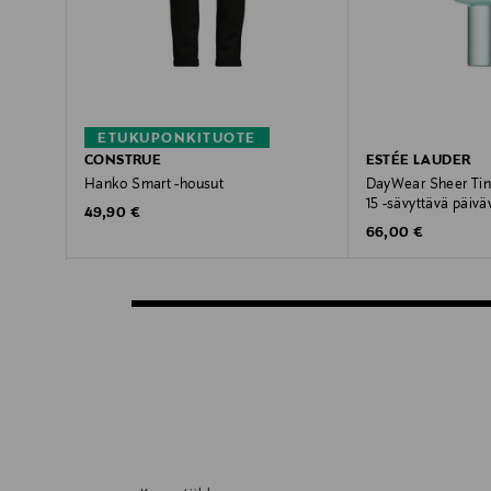
ETUKUPONKITUOTE
CONSTRUE
ESTÉE LAUDER
Hanko Smart -housut
DayWear Sheer Tint
15 -sävyttävä päivä
Original Price
49,90 €
Original Price
66,00 €