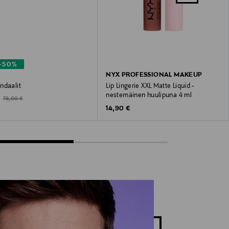
–50%
NYX PROFESSIONAL MAKEUP
ndaalit
Lip Lingerie XXL Matte Liquid -
nestemäinen huulipuna 4 ml
ted Price
Original Price
79,00 €
Original Price
14,90 €