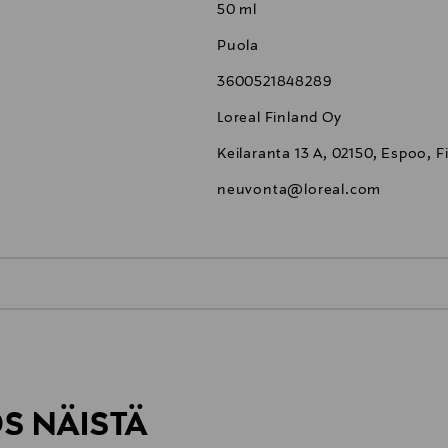
50 ml
Puola
3600521848289
Loreal Finland Oy
Keilaranta 13 A, 02150, Espoo, F
neuvonta@loreal.com
0,00 €
inen tilaukseesi. Voit palauttaa tilaamasi tuotteen 30 vuorokauden ku
0,00 € – 4,90 €
lee palauttaa avaamattomissa alkuperäispakkauksissaan ja palautetta
ÖS NÄISTÄ
7,90 €–50,00 € kuljetusyhtiöstä ja 