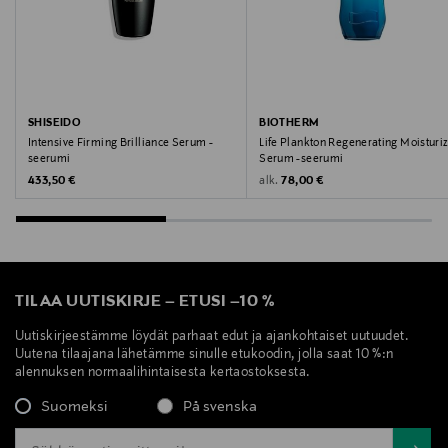
ALCOHOL • BORON NITRIDE • ALUMINA • AMMONIUM
ACRYLOYLDIMETHYLTAURATE/STEARETH-25
METHACRYLATE CROSSPOLYMER • BUTYLENE GLYCOL
• CAPRYLYL GLYCOL • CARBOMER • CETEARYL
ALCOHOL • CETEARYL GLUCOSIDE • DISODIUM
SHISEIDO
BIOTHERM
STEAROYL GLUTAMATE • HYDROXYETHYLCELLULOSE •
Intensive Firming Brilliance Serum -
Life Plankton Regenerating Moisturi
seerumi
Serum -seerumi
MYRISTIC ACID • PALMITIC ACID • PEG-100 STEARATE
Original Price
Original Price
alk.
433,50 €
78,00 €
• PENTYLENE GLYCOL • SORBITAN LAURATE • STEARIC
ACID • TOCOPHEROL • BIS-ETHYLHEXYLOXYPHENOL
METHOXYPHENYL TRIAZINE • TITANIUM DIOXIDE
[NANO] / TITANIUM DIOXIDE • DIMETHICONOL •
BENZYL ALCOHOL • CITRONELLOL • ISOEUGENOL •
TILAA UUTISKIRJE
–
ETUSI
–
10 %
LIMONENE • LINALOOL • CI 14700 / RED 4 • CI 19140 /
YELLOW 5 • PHENOXYETHANOL • PARFUM /
Uutiskirjeestämme löydät parhaat edut ja ajankohtaiset uutuudet.
Uutena tilaajana lähetämme sinulle etukoodin, jolla saat 10 %:n
FRAGRANCE (F.I.L. Z295496/1).
alennuksen normaalihintaisesta kertaostoksesta.
Valmistusmaa
Suomeksi
På svenska
Saksa