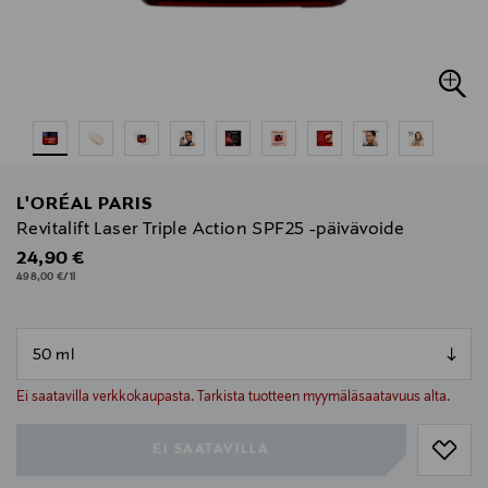
L'ORÉAL PARIS
Revitalift Laser Triple Action SPF25 -päivävoide
Original Price
24,90 €
498,00 €/1l
null
null
Ei saatavilla verkkokaupasta. Tarkista tuotteen myymäläsaatavuus alta.
EI SAATAVILLA