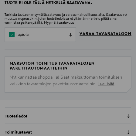
TUOTE EI OLE TÄLLÄ HETKELLÄ SAATAVANA.
Tarkista tuotteen myymäläsaatavuus ja varausmahdollisuus alta. Saatavuus voi
muuttua nopeastikin, joten tuotetiedoissa näyttämämme tieto pitää aina
varmistaa paikan päällä.
Myymäläsaatavuus
VARAA TAVARATALOON
Tapiola
MAKSUTON TOIMITUS TAVARATALOJEN
PAKETTIAUTOMAATTEIHIN
Nyt kannattaa shoppailla! Saat maksuttoman toimituksen
kaikkien tavaratalojen pakettiautomaatteihin.
Lue lisää
Tuotetiedot
L'Oréal Paris Revitalift Laser Triple Action Anti-Aging
Toimitustavat
kolmitehoinen päivävoide SPF25. Kehitetty auttamaan