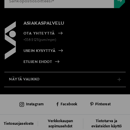
Valmistajan tuotenumero
3600523456147
ASIAKASPALVELU
OTA YHTEYTTÄ
Valmistaja
+358 9 1211(pvm/mpm)
Loreal Finland Oy
USEIN KYSYTTYÄ
Valmistajan osoite
ETUJEN EHDOT
Keilaranta 13 A, 02150, Espoo, Finland
NÄYTÄ VALIKKO
Digitaalinen osoite
neuvonta@loreal.com
TUKI & INFO
Instagram
Facebook
Pinterest
AJANKOHTAISTA
Avainsanat
L'Oréal Paris, päivävoide, kasvojenhoito
PALVELUT
Verkkokaupan
Tietoturva ja
Tietosuojaseloste
sopimusehdot
evästeiden käyttö