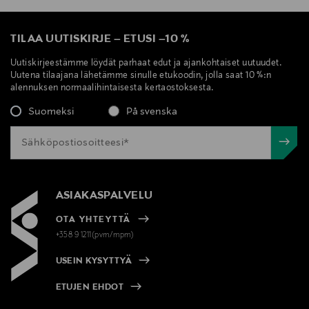
TILAA UUTISKIRJE
–
ETUSI
–
10 %
Uutiskirjeestämme löydät parhaat edut ja ajankohtaiset uutuudet.
Uutena tilaajana lähetämme sinulle etukoodin, jolla saat 10 %:n
alennuksen normaalihintaisesta kertaostoksesta.
Suomeksi
På svenska
ASIAKASPALVELU
OTA YHTEYTTÄ
+358 9 1211(pvm/mpm)
USEIN KYSYTTYÄ
ETUJEN EHDOT