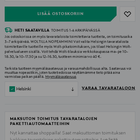
LISÄÄ OSTOSKORIIN
HETI SAATAVILLA
TOIMITUS 1-4 ARKIPÄIVÄSSÄ
Jos ostoskorissa on myös tavarataloista toimitettavia tuotteita, on toimitusaika
3–7 arkipäivää. WOLTILLA NOPEAMMIN! Voit valita Helsingin tavaratalosta
toimitettaville tuotteille myös Wolt-pikatoimituksen, jos tilaat Helsingin Wolt-
palvelualueen sisällä. Voit tehdä Wolt-tilauksia verkkokaupassa ma–pe 10–
18.30, la 10–17.30 ja su 12–16.30, tuotteen minimiarvo 40 €.
Tarkista tuotteen myymäläsaatavuus ja varausmahdollisuus alta. Saatavuus voi
muuttua nopeastikin, joten tuotetiedoissa näyttämämme tieto pitää aina
varmistaa paikan päällä.
Myymäläsaatavuus
VARAA TAVARATALOON
Helsinki
MAKSUTON TOIMITUS TAVARATALOJEN
PAKETTIAUTOMAATTEIHIN
Nyt kannattaa shoppailla! Saat maksuttoman toimituksen