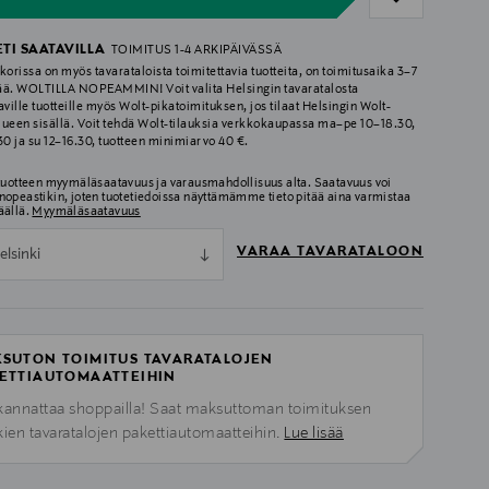
ETI SAATAVILLA
TOIMITUS 1-4 ARKIPÄIVÄSSÄ
korissa on myös tavarataloista toimitettavia tuotteita, on toimitusaika 3–7
ää. WOLTILLA NOPEAMMIN! Voit valita Helsingin tavaratalosta
aville tuotteille myös Wolt-pikatoimituksen, jos tilaat Helsingin Wolt-
lueen sisällä. Voit tehdä Wolt-tilauksia verkkokaupassa ma–pe 10–18.30,
.30 ja su 12–16.30, tuotteen minimiarvo 40 €.
 tuotteen myymäläsaatavuus ja varausmahdollisuus alta. Saatavuus voi
nopeastikin, joten tuotetiedoissa näyttämämme tieto pitää aina varmistaa
äällä.
Myymäläsaatavuus
VARAA TAVARATALOON
elsinki
SUTON TOIMITUS TAVARATALOJEN
ETTIAUTOMAATTEIHIN
kannattaa shoppailla! Saat maksuttoman toimituksen
kien tavaratalojen pakettiautomaatteihin.
Lue lisää