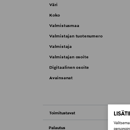
Väri
Koko
Valmistusmaa
Valmistajan tuotenumero
Valmistaja
Valmistajan osoite
Digitaalinen osoite
Avainsanat
LISÄT
Toimitustavat
Valitsemal
Nouto tavaratalosta
Palautus
personoin