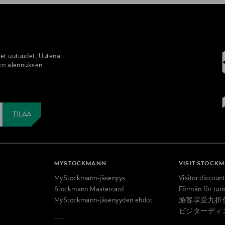
set uutuudet. Uutena
%:n alennuksen
MYSTOCKMANN
VISIT STOCK
MyStockmann-jäsenyys
Visitor discoun
Stockmann Mastercard
Förmån för turi
MyStockmann-jäsenyyden ehdot
游客享受九折
ビジターディ