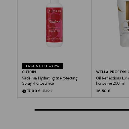
JÄSENETU –22%
CUTRIN
WELLA PROFESSI
Vadelma Hydrating & Protecting
Oil Reflections Lum
Spray -hoitosuihke
hoitoaine 200 ml
Discounted Price
Original Price
Original Price
17,00 €
26,50 €
21,90 €