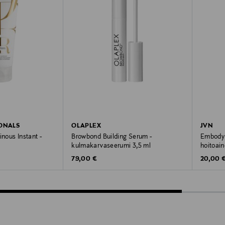
ONALS
OLAPLEX
JVN
inous Instant -
Browbond Building Serum -
Embody 
kulmakarvaseerumi 3,5 ml
hoitoain
Original Price
Original
79,00 €
20,00 