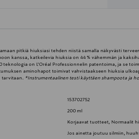
tamaan pitkiä hiuksiasi tehden niistä samalla näkyvästi ter
oon kanssa, katkeilevia hiuksia on 44 % vähemmän ja kaksiha
 teknologia on L'Oréal Professionnelin patentoima, ja se toim
stumuksen aminohapot toimivat vahvistaakseen hiuksia ulkoap
n tarvitaan.
*Instrumentaalinen testi käyttäen shampoota ja ho
153702752
200 ml
Korjaavat tuotteet, Normaalit h
Jos ainetta joutuu silmiin, huuh