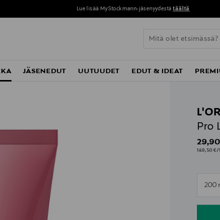
Lue lisää MyStockmann-jäsenyydestä
täältä
KKA
JÄSENEDUT
UUTUUDET
EDUT & IDEAT
PREMI
L'O
Pro 
Origin
29,90
149,50 €/1
n
200 
n