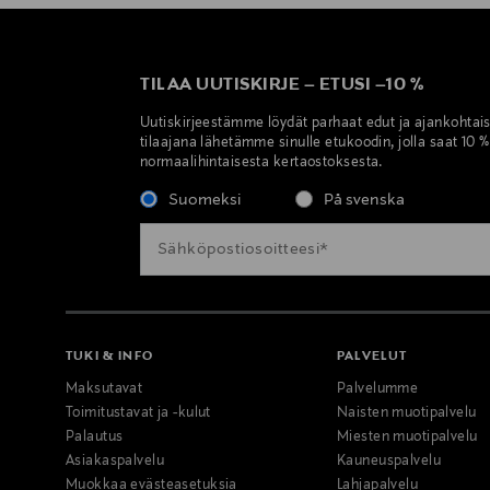
TILAA UUTISKIRJE
–
ETUSI
–
10 %
Uutiskirjeestämme löydät parhaat edut ja ajankohtai
tilaajana lähetämme sinulle etukoodin, jolla saat 10 
normaalihintaisesta kertaostoksesta.
Suomeksi
På svenska
TUKI & INFO
PALVELUT
Maksutavat
Palvelumme
Toimitustavat ja -kulut
Naisten muotipalvelu
Palautus
Miesten muotipalvelu
Asiakaspalvelu
Kauneuspalvelu
Muokkaa evästeasetuksia
Lahjapalvelu