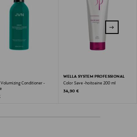
WELLA SYSTEM PROFESSIONAL
Volumizing Conditioner -
Color Save -hoitoaine 200 ml
e
Original Price
34,90 €
 Price
€