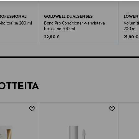
ROFESSIONAL
GOLDWELL DUALSENSES
LÖWEN
 -hoitoaine 200 ml
Bond Pro Conditioner -vahvistava
Volumizi
hoitoaine 200 ml
200 ml
Original Price
Original
22,90 €
21,90 €
OTTEITA