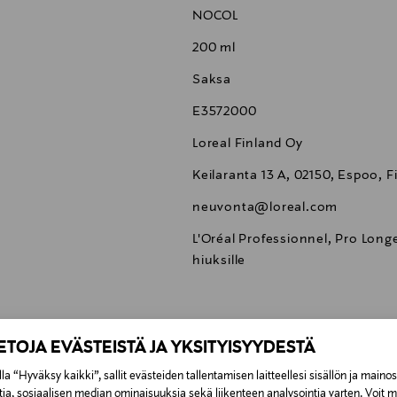
NOCOL
200 ml
Saksa
E3572000
Loreal Finland Oy
Keilaranta 13 A, 02150, Espoo, F
neuvonta@loreal.com
L'Oréal Professionnel, Pro Longe
hiuksille
IETOJA EVÄSTEISTÄ JA YKSITYISYYDESTÄ
0,00 €
la “Hyväksy kaikki”, sallit evästeiden tallentamisen laitteellesi sisällön ja maino
tia, sosiaalisen median ominaisuuksia sekä liikenteen analysointia varten. Voit 