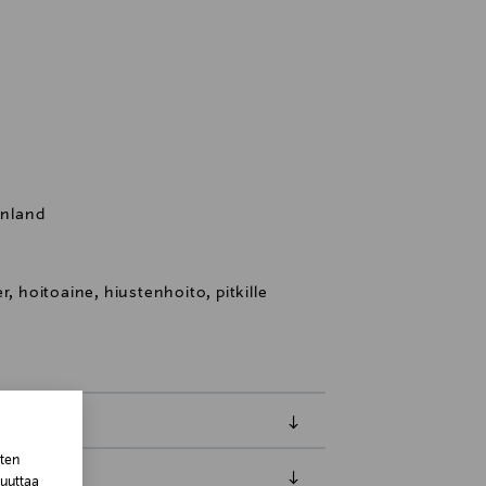
inland
r, hoitoaine, hiustenhoito, pitkille
sten
muuttaa