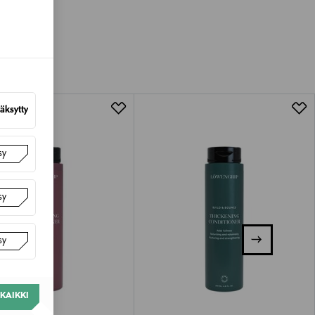
luessa tuotteen vastaanottamisesta.
van tuotteen sinetin tulee olla ehjä.
tuotteen koosta riippuen
lla valittuun osoitteeseen.
äksytty
sy
sy
sy
KAIKKI