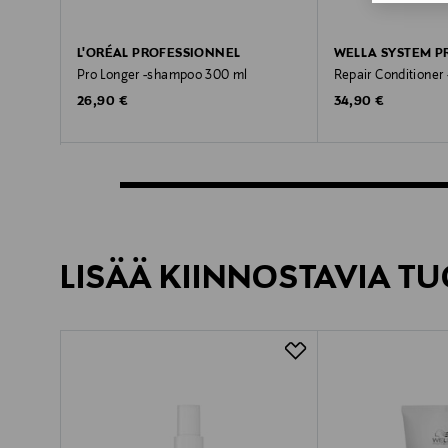
L'ORÉAL PROFESSIONNEL
WELLA SYSTEM P
Pro Longer -shampoo 300 ml
Repair Conditioner
Original Price
Original Price
26,90 €
34,90 €
LISÄÄ KIINNOSTAVIA TU