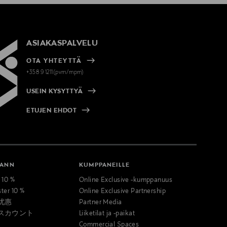
ASIAKASPALVELU
OTA YHTEYTTÄ
+358 9 1211(pvm/mpm)
USEIN KYSYTTYÄ
ETUJEN EHDOT
MANN
KUMPPANEILLE
t 10 %
Online Exclusive -kumppanuus
ster 10 %
Online Exclusive Partnership
优惠
Partner Media
スカウント
Liiketilat ja -paikat
Commercial Spaces