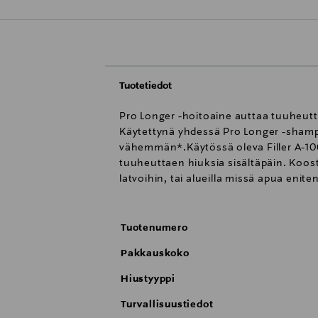
Tuotetiedot
Pro Longer -hoitoaine auttaa tuuheut
Käytettynä yhdessä Pro Longer -shamp
vähemmän*.Käytössä oleva Filler A-100
tuuheuttaen hiuksia sisältäpäin. Koo
latvoihin, tai alueilla missä apua enite
Tuotenumero
Pakkauskoko
Hiustyyppi
Turvallisuustiedot