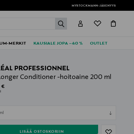
MYSTOCKMANN-JÄSENYYS
label.header.go
UM-MERKIT
KAUSIALE JOPA –40 %
OUTLET
RÉAL PROFESSIONNEL
Longer Conditioner -hoitoaine 200 ml
al Price
 €
l
ull
ml
ull
LISÄÄ OSTOSKORIIN