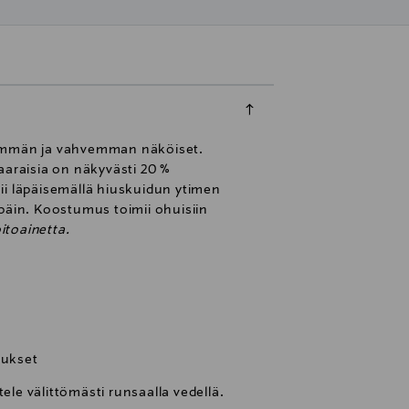
veemmän ja vahvemman näköiset.
araisia on näkyvästi 20 %
ii läpäisemällä hiuskuidun ytimen
äin. Koostumus toimii ohuisiin
itoainetta.
iukset
tele välittömästi runsaalla vedellä.