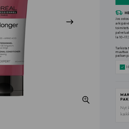
H
Jos ostos
arkipäiv
toimitett
palvelua
la 10–17
Tarkista
muuttua 
paikan p
H
MAK
PAK
Nyt 
kaik