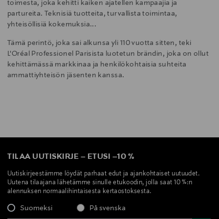
toimesta, joka kehitti kaiken ajatellen kampaajia ja
partureita. Teknisiä tuotteita, turvallista toimintaa,
yhteisöllisiä kokemuksia...
Tämä perintö, joka sai alkunsa yli 110 vuotta sitten, teki
L'Oréal Professionel Parisista luotetun brändin, joka on ollut
kehittämässä markkinaa ja henkilökohtaisia suhteita
ammattiyhteisön jäsenten kanssa.
TILAA UUTISKIRJE
–
ETUSI
–
10 %
Uutiskirjeestämme löydät parhaat edut ja ajankohtaiset uutuudet.
Uutena tilaajana lähetämme sinulle etukoodin, jolla saat 10 %:n
alennuksen normaalihintaisesta kertaostoksesta.
Suomeksi
På svenska