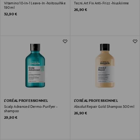
Vitamino 10-In-1 Leave-In -hoitosuihke
Tecni.Art Fix Anti-Frizz -hiuskiinne
190 ml
Original Price
26,90 €
Original Price
32,90 €
L'ORÉAL PROFESSIONNEL
L'ORÉAL PROFESSIONNEL
Scalp Advanced Dermo-Purifyer -
Absolut Repair Gold Shampoo 300 ml
shampoo
Original Price
26,90 €
Original Price
29,90 €