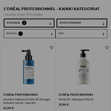
L'ORÉAL PROFESSIONNEL - KAIKKI KATEGORIAT
Haullasi löytyi 81 tuotetta
SUODATA
2
BRÄNDI
VÄRI
1
L'ORÉAL PROFESSIONNEL
L'ORÉAL PROFESSIONNEL
Aminexil Advanced Fuller & Stronger
Metal DX -shampoo 500 ml
Activator Serum -seerumi
Original Price
37,90 €
Original Price
62,90 €