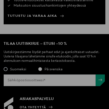
Tuote-ehdotukset kattavasta valikoimastamme
Maksuton sisustushankintojen yhteydessä
TUTUSTU JA VARAA AIKA
TILAA UUTISKIRJE
–
ETUSI
–
10 %
Uutiskirjeestämme löydät parhaat edut ja ajankohtaiset uutuudet.
Uutena tilaajana lähetämme sinulle etukoodin, jolla saat 10 %:n
alennuksen normaalihintaisesta kertaostoksesta.
Suomeksi
På svenska
ASIAKASPALVELU
OTA YHTEYTTÄ