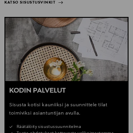
KATSO SISUSTUSVINKIT
NÄYTÄ VÄHEMMÄN
KATSO SISUSTUSVINKIT
KODIN PALVELUT
Sisusta kotisi kauniiksi ja suunnittele tilat
toimiviksi asiantuntijan avulla.
Räätälöity sisustussuunnitelma