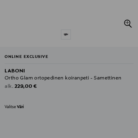
ONLINE EXCLUSIVE
LABONI
Ortho Glam ortopedinen koiranpeti - Samettinen
Original Price
229,00 €
alk.
Valitse
Väri