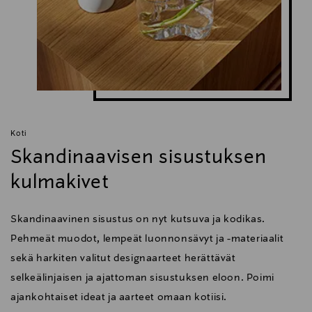
Päälliset ovat irrotettavat, likaa ja vettä hylkivät ja ne
on suojattu tahransuojamenetelmällä
Hankauskestävyys sekä valonkestävyys ovat
huippuluokkaa
Tuote on Öko-Tex Standard 100 -sertifioitu
Tuote on kestävä ja kierrätettävä
Valmistettu Saksassa korkealaatuisin menetelmin - ei
massatuotantoa
Koti
Skandinaavisen sisustuksen
kulmakivet
Materiaali: 100% polyesterTäyte: 3D poimutettu,
silikonoitu ontto kuitu (100% polyesteri)OrtoMattress
patja: PolyuretaanivaahtoHoito-ohjeet: Kaikki osat
Skandinaavinen sisustus on nyt kutsuva ja kodikas.
konepestävät 30 asteessa.
Pehmeät muodot, lempeät luonnonsävyt ja -materiaalit
sekä harkiten valitut designaarteet herättävät
selkeälinjaisen ja ajattoman sisustuksen eloon. Poimi
ajankohtaiset ideat ja aarteet omaan kotiisi.