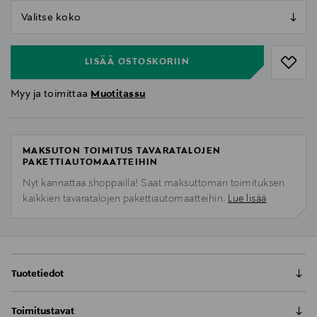
null
null
LISÄÄ OSTOSKORIIN
Myy ja toimittaa
Muotitassu
MAKSUTON TOIMITUS TAVARATALOJEN
PAKETTIAUTOMAATTEIHIN
Nyt kannattaa shoppailla! Saat maksuttoman toimituksen
kaikkien tavaratalojen pakettiautomaatteihin.
Lue lisää
Tuotetiedot
Samettisen pehmeä ja rennon kotoisa ortopedinen
Toimitustavat
Classic Glam- koiran peti antaa parhaan