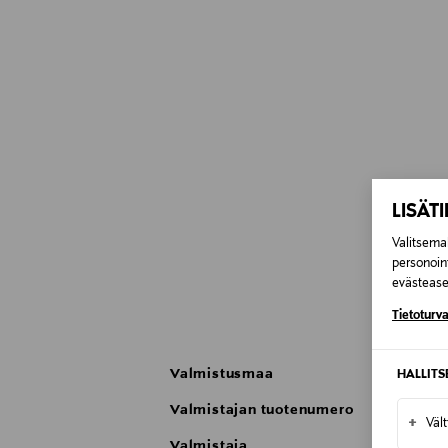
LISÄT
Valitsemal
personoin
evästeaset
Tietoturva
Valmistusmaa
HALLIT
Valmistajan tuotenumero
+
Väl
Valmistaja