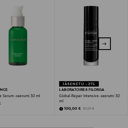
JÄSENETU –21%
ANCE
LABORATOIRES FILORGA
e Serum -seerumi 30 ml
Global-Repair Intensive -seerumi 30
ml
 Price
€
Discounted Price
Original Price
100,00 €
127,00 €