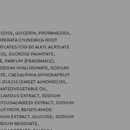
mus – 30 henkilöä – tulokset 1, 7 ja
LDIOL, GLYCERIN, PROPANEDIOL,
MPERATA CYLINDRICA ROOT
RYLATES/C10-30 ALKYL ACRYLATE
OL, SUCROSE PALMITATE,
DE, PARFUM (FRAGRANCE),
ODIUM HYALURONATE, SODIUM
ATE, CAESALPINIA SPINOSAFRUIT
 DULCIS (SWEET ALMOND) OIL,
ATEDVEGETABLE OIL,
LAVIDUS EXTRACT, SODIUM
YCUSALVAREZII EXTRACT, SODIUM
OBUTYROYL BENZYLAMIDE
MUM EXTRACT, GLUCOSE, SODIUM
SODIUM BENZOATE,