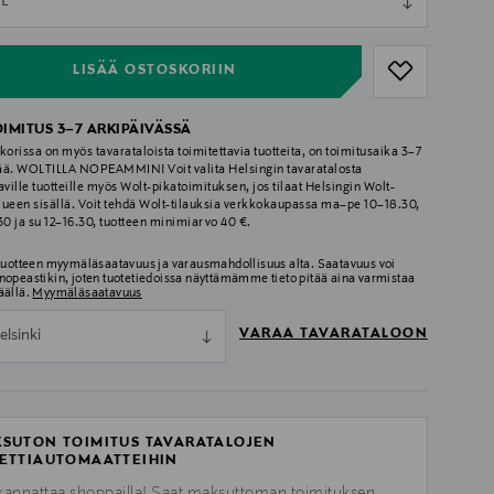
L
ull
LISÄÄ OSTOSKORIIN
OIMITUS 3–7 ARKIPÄIVÄSSÄ
korissa on myös tavarataloista toimitettavia tuotteita, on toimitusaika 3–7
ää. WOLTILLA NOPEAMMIN! Voit valita Helsingin tavaratalosta
aville tuotteille myös Wolt-pikatoimituksen, jos tilaat Helsingin Wolt-
lueen sisällä. Voit tehdä Wolt-tilauksia verkkokaupassa ma–pe 10–18.30,
.30 ja su 12–16.30, tuotteen minimiarvo 40 €.
 tuotteen myymäläsaatavuus ja varausmahdollisuus alta. Saatavuus voi
nopeastikin, joten tuotetiedoissa näyttämämme tieto pitää aina varmistaa
äällä.
Myymäläsaatavuus
VARAA TAVARATALOON
elsinki
SUTON TOIMITUS TAVARATALOJEN
ETTIAUTOMAATTEIHIN
kannattaa shoppailla! Saat maksuttoman toimituksen