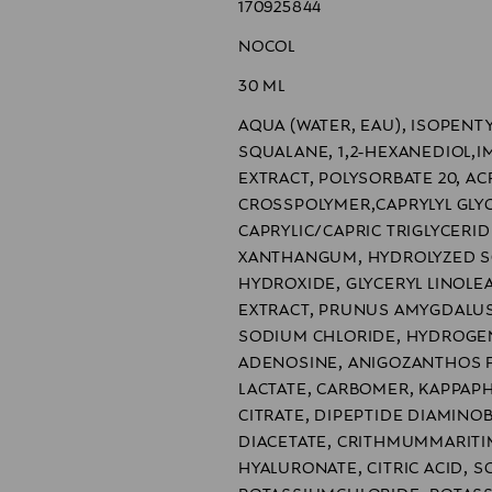
170925844
nisesti todistettu.Dermatologisesti testattu.(1) Kliininen tutki
iin kahdesti päivässä kasvoille ja kaulalle.
NOCOL
30 ML
AQUA (WATER, EAU), ISOPENTY
SQUALANE, 1,2-HEXANEDIOL,I
EXTRACT, POLYSORBATE 20, AC
CROSSPOLYMER,CAPRYLYL GLYC
CAPRYLIC/CAPRIC TRIGLYCERI
XANTHANGUM, HYDROLYZED S
HYDROXIDE, GLYCERYL LINOLE
EXTRACT, PRUNUS AMYGDALUS
SODIUM CHLORIDE, HYDROGEN
ADENOSINE, ANIGOZANTHOS F
LACTATE, CARBOMER, KAPPAPH
CITRATE, DIPEPTIDE DIAMIN
DIACETATE, CRITHMUMMARITI
HYALURONATE, CITRIC ACID, 