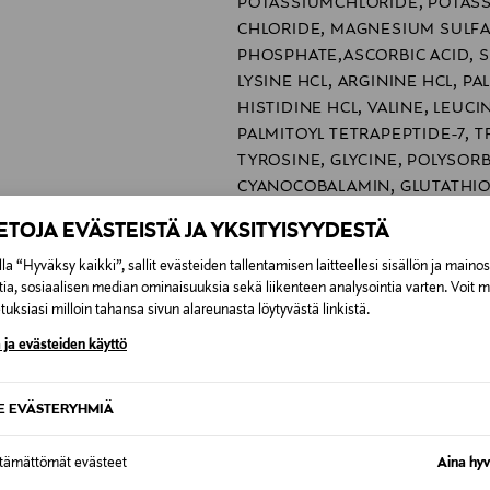
POTASSIUMCHLORIDE, POTASS
CHLORIDE, MAGNESIUM SULFA
PHOSPHATE,ASCORBIC ACID, 
LYSINE HCL, ARGININE HCL, PA
HISTIDINE HCL, VALINE, LEUC
PALMITOYL TETRAPEPTIDE-7, 
TYROSINE, GLYCINE, POLYSORB
CYANOCOBALAMIN, GLUTATHION
ORNITHINE HCL, GLUTAMIC AC
IETOJA EVÄSTEISTÄ JA YKSITYISYYDESTÄ
DINUCLEOTIDE, BIOTIN,PROLI
HYDROXYPROLINE, GLUCOSAMI
la “Hyväksy kaikki”, sallit evästeiden tallentamisen laitteellesi sisällön ja maino
tia, sosiaalisen median ominaisuuksia sekä liikenteen analysointia varten. Voit 
GLUCURONATE,THIAMINE DIPH
uksiasi milloin tahansa sivun alareunasta löytyvästä linkistä.
INOSITOL, NIACIN, NIACINAMI
CALCIUMPANTOTHENATE, RIBO
 ja evästeiden käyttö
PHOSPHATE, THIAMINE HCL, FO
Ranska
SE EVÄSTERYHMIÄ
61042862
ttämättömät evästeet
Aina hyv
Sirowa Finland Ltd Oy