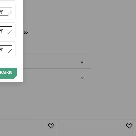
nland
sy
sy
kasvojenhoito
sy
KAIKKI
luessa tuotteen vastaanottamisesta.
van tuotteen sinetin tulee olla ehjä.
tuotteen koosta riippuen
lla valittuun osoitteeseen.