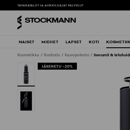
TAVARATALOT JA AUKIOLOAJAT
PALVELUT
NAISET
MIEHET
LAPSET
KOTI
KOSMETII
Kosmetiikka
Ihonhoito
Kasvojenhoito
Seerumit & tehohoid
JÄSENETU –20%