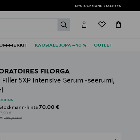
MYSTOCKMANN-JÄSENYYS
label.header.go
UM-MERKIT
KAUSIALE JOPA –40 %
OUTLET
ORATOIRES FILORGA
 Filler 5XP Intensive Serum -seerumi,
l
lennus
Discounted Price
70,00 €
Stockmann-hinta
riginal Price
87,90 €
/1l
2 930,00 €/1l
ull