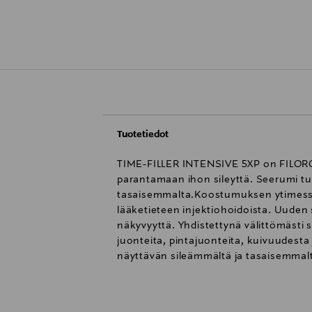
Tuotetiedot
TIME-FILLER INTENSIVE 5XP on FILORGA:
parantamaan ihon sileyttä. Seerumi t
tasaisemmalta.Koostumuksen ytimessä o
lääketieteen injektiohoidoista. Uude
näkyvyyttä. Yhdistettynä välittömästi 
juonteita, pintajuonteita, kuivuudesta
näyttävän sileämmältä ja tasaisemmalt
rentoutuneemmilta.28 päivän käytön jäl
Seerumin silottava koostumus imeytyy 
bergamotti, ruusu ja vihreä tee.Käyttöoh