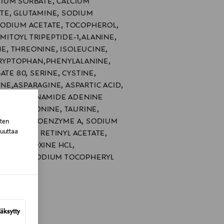
IUM SORBATE, CALCIUM
TE, GLUTAMINE, SODIUM
SODIUM ACETATE, TOCOPHEROL,
LMITOYL TRIPEPTIDE-1,ALANINE,
INE, THREONINE, ISOLEUCINE,
TRYPTOPHAN,PHENYLALANINE,
ATE 80, SERINE, CYSTINE,
E,ASPARAGINE, ASPARTIC ACID,
ID, NICOTINAMIDE ADENINE
NE, METHIONINE, TAURINE,
NE HCL, COENZYME A, SODIUM
sten
muuttaa
OSPHATE, RETINYL ACETATE,
DE, PYRIDOXINE HCL,
FLAVIN, SODIUM TOCOPHERYL
LIC ACID
äksytty