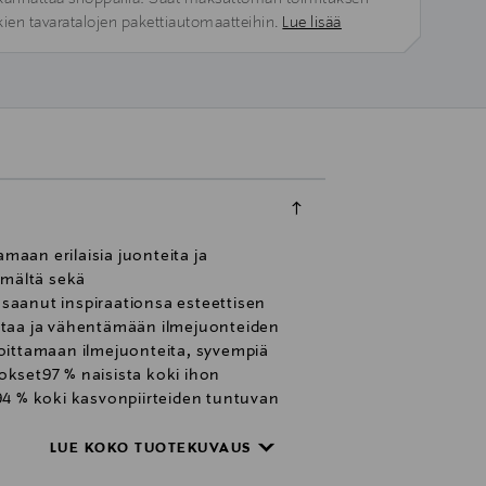
kien tavaratalojen pakettiautomaatteihin.
Lue lisää
aan erilaisia juonteita ja
mmältä sekä
saanut inspiraationsa esteettisen
intaa ja vähentämään ilmejuonteiden
asoittamaan ilmejuonteita, syvempiä
lokset97 % naisista koki ihon
94 % koki kasvonpiirteiden tuntuvan
otyyppiSopii kaikille ihotyypeille.
distelmä, jossa yhdistyvät
LUE KOKO TUOTEKUVAUS
alle osana päivittäistä