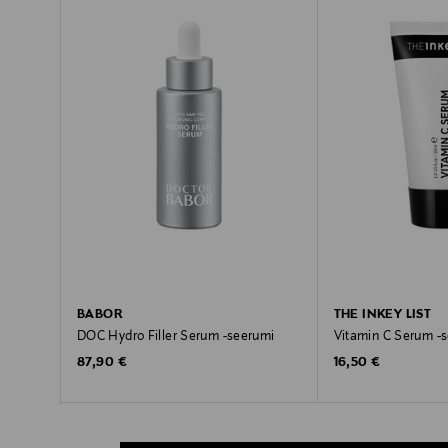
BABOR
THE INKEY LIST
DOC Hydro Filler Serum -seerumi
Vitamin C Serum -
Original Price
Original Price
87,90 €
16,50 €