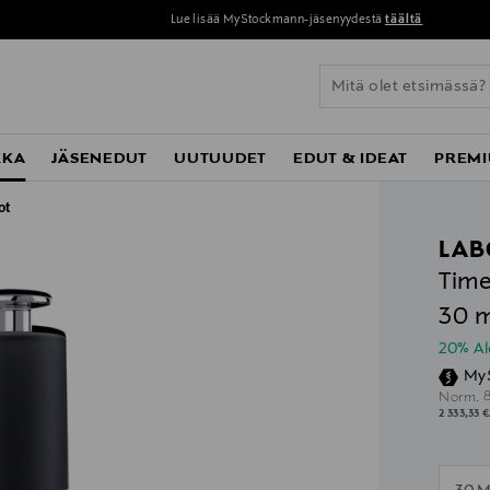
Lue lisää MyStockmann-jäsenyydestä
täältä
KKA
JÄSENEDUT
UUTUUDET
EDUT & IDEAT
PREMI
ot
LAB
Time
30 m
20% A
My
O
Norm.
2 333,33 €
n