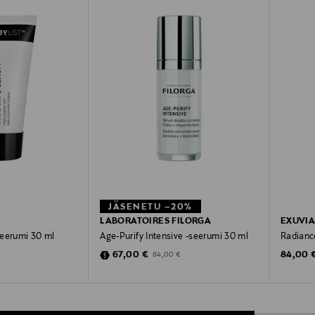
JÄSENETU –20%
LABORATOIRES FILORGA
EXUVI
seerumi 30 ml
Age-Purify Intensive -seerumi 30 ml
Radianc
Discounted Price
Original
Original Price
67,00 €
84,00 
84,00 €