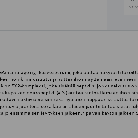
kaik
n anti-ageing -kasvoseerumi, joka auttaa näkyvästi tasoittam
ukee ihon kimmoisuutta ja auttaa ihoa näyttämään levännee
n 5XP-kompleksi, joka sisältää peptidin, jonka vaikutus on 
n sukupolven neuropeptidi (4 %) auttaa rentouttamaan ihon p
silottaviin aktiiviaineisiin sekä hyaluronihappoon se auttaa t
 johtuvia juonteita sekä kaulan alueen juonteita.Todistetut tu
a jo ensimmäisen levityksen jälkeen.7 päivän käytön jälkeen 
keen 82 % havaitsi ihon pinnan näyttävän tasaisemmalta (1).Ih
miellyttävästi ja siinä on FILORGA:n tunnusomainen tuoksuyh
jeLevitä seerumia päivittäin aamulla ja illalla kasvoille ja kaul