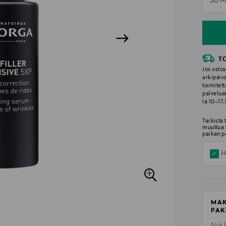
30 M
n
T
Jos ostos
arkipäiv
toimitett
palvelua
la 10–17
Tarkista
muuttua 
paikan p
H
MAK
PAK
Nyt 