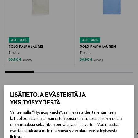
FLOUR
Valmistusmaa
Turkki
ALE –40%
ALE –40%
Valmistajan tuotenumero
POLO RALPH LAUREN
POLO RALPH LAUREN
T-paita
T-paita
TH0030-00
Discounted Price
Discounted Price
Original Price
Original Price
50,90 €
50,90 €
85,00 €
85,00 €
Valmistaja
Lacoste Operations S.A.
LISÄTIETOJA EVÄSTEISTÄ JA
Valmistajan osoite
LISÄÄ KIINNOSTAVIA
YKSITYISYYDESTÄ
23 rue de Provence, 75009 Paris, France
TUOTTEITA
Valitsemalla “Hyväksy kaikki”, sallit evästeiden tallentamisen
laitteellesi sisällön ja mainosten personointia, sosiaalisen median
Digitaalinen osoite
ominaisuuksia sekä liikenteen analysointia varten. Voit muuttaa
info@lacoste.com
evästeasetuksiasi milloin tahansa sivun alareunasta löytyvästä
linkistä.