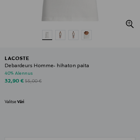
LACOSTE
Debardeurs Homme- hihaton paita
40% Alennus
Original Price
Discounted Price
32,90 €
55,00 €
Valitse
Väri