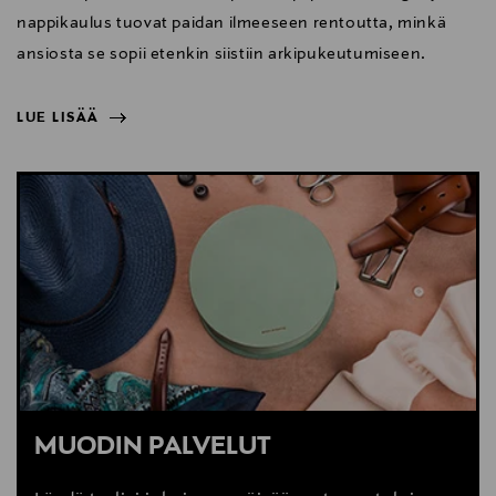
nappikaulus tuovat paidan ilmeeseen rentoutta, minkä
ansiosta se sopii etenkin siistiin arkipukeutumiseen.
LUE LISÄÄ
NÄYTÄ VÄHEMMÄN
LUE LISÄÄ
MUODIN PALVELUT