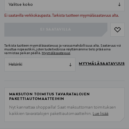
null
null
Ei saatavilla verkkokaupasta. Tarkista tuotteen myymäläsaatavuus alta.
EI SAATAVILLA
Tarkista tuotteen myymäläsaatavuus ja varausmahdollisuus alta. Saatavuus voi
muuttua nopeastikin, joten tuotetiedoissa näyttämämme tieto pitää aina
varmistaa paikan päällä.
Myymäläsaatavuus
MYYMÄLÄSAATAVUUS
Helsinki
MAKSUTON TOIMITUS TAVARATALOJEN
PAKETTIAUTOMAATTEIHIN
Nyt kannattaa shoppailla! Saat maksuttoman toimituksen
kaikkien tavaratalojen pakettiautomaatteihin.
Lue lisää