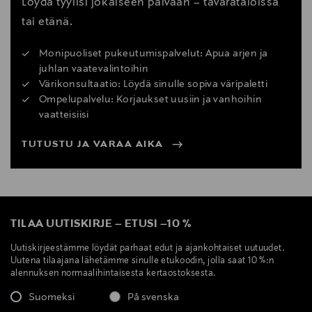
Löydä tyylisi jokaiseen päivään – tavarataloissa
tai etänä.
Monipuoliset pukeutumispalvelut: Apua arjen ja
juhlan vaatevalintoihin
Värikonsultaatio: Löydä sinulle sopiva väripaletti
Ompelupalvelu: Korjaukset uusiin ja vanhoihin
vaatteisiisi
TUTUSTU JA VARAA AIKA
TILAA UUTISKIRJE
–
ETUSI
–
10 %
Uutiskirjeestämme löydät parhaat edut ja ajankohtaiset uutuudet.
Uutena tilaajana lähetämme sinulle etukoodin, jolla saat 10 %:n
alennuksen normaalihintaisesta kertaostoksesta.
Suomeksi
På svenska