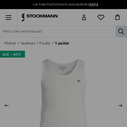
Lue lisää MyStockmann-jäsenyydestä
täältä
Menu
la
ETSI KAIKKI
NAISET
MIEHET
LAPSET
KOTI
KOSMETIIK
Miehet
Vaatteet
Paidat
T-paidat
ALE –40%