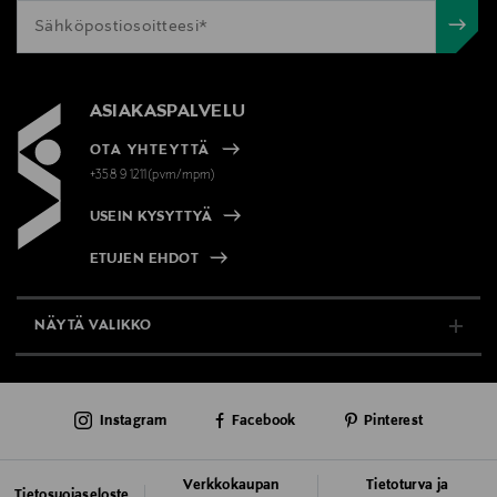
ASIAKASPALVELU
OTA YHTEYTTÄ
+358 9 1211(pvm/mpm)
USEIN KYSYTTYÄ
ETUJEN EHDOT
NÄYTÄ VALIKKO
TUKI & INFO
Instagram
Facebook
Pinterest
AJANKOHTAISTA
PALVELUT
Verkkokaupan
Tietoturva ja
Tietosuojaseloste