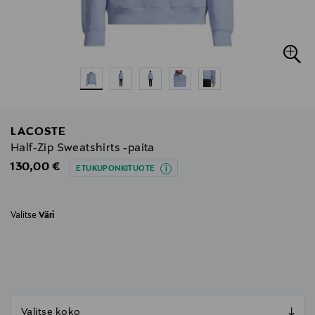
LACOSTE
Half-Zip Sweatshirts -paita
Original Price
130,00 €
ETUKUPONKITUOTE
Valitse
Väri
null