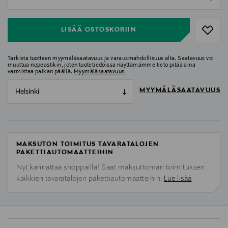
null
LISÄÄ OSTOSKORIIN
Tarkista tuotteen myymäläsaatavuus ja varausmahdollisuus alta. Saatavuus voi
muuttua nopeastikin, joten tuotetiedoissa näyttämämme tieto pitää aina
varmistaa paikan päällä.
Myymäläsaatavuus
MYYMÄLÄSAATAVUUS
Helsinki
MAKSUTON TOIMITUS TAVARATALOJEN
PAKETTIAUTOMAATTEIHIN
Nyt kannattaa shoppailla! Saat maksuttoman toimituksen
kaikkien tavaratalojen pakettiautomaatteihin.
Lue lisää