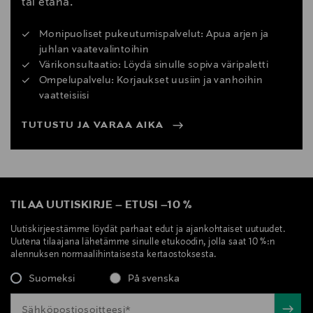
tai etänä.
Monipuoliset pukeutumispalvelut: Apua arjen ja
juhlan vaatevalintoihin
Värikonsultaatio: Löydä sinulle sopiva väripaletti
Ompelupalvelu: Korjaukset uusiin ja vanhoihin
vaatteisiisi
TUTUSTU JA VARAA AIKA
TILAA UUTISKIRJE
–
ETUSI
–
10 %
Uutiskirjeestämme löydät parhaat edut ja ajankohtaiset uutuudet.
Uutena tilaajana lähetämme sinulle etukoodin, jolla saat 10 %:n
alennuksen normaalihintaisesta kertaostoksesta.
Suomeksi
På svenska