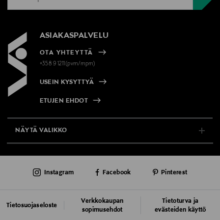
ASIAKASPALVELU
OTA YHTEYTTÄ
+358 9 1211(pvm/mpm)
USEIN KYSYTTYÄ
ETUJEN EHDOT
NÄYTÄ VALIKKO
TUKI & INFO
Instagram
Facebook
Pinterest
AJANKOHTAISTA
PALVELUT
Verkkokaupan
Tietoturva ja
Tietosuojaseloste
sopimusehdot
evästeiden käyttö