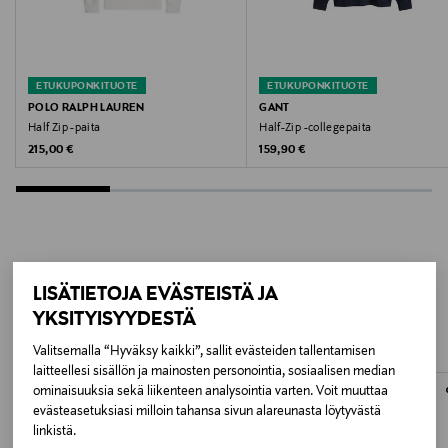
Valmistusmaa
Turkki
ETUKUPONKITUOTE
ETUKUPONKITUOTE
Valmistajan tuotenumero
POLO RALPH LAUREN
GANT
Half Zip -paita
Half-Zip -collegepaita
SH1927-00
Original Price
Original Price
215,00 €
159,90 €
Valmistaja
Lacoste Operations S.A.
Valmistajan osoite
LISÄÄ KIINNOSTAVIA
LISÄTIETOJA EVÄSTEISTÄ JA
23 rue de Provence, 75009 Paris, France
YKSITYISYYDESTÄ
TUOTTEITA
Digitaalinen osoite
Valitsemalla “Hyväksy kaikki”, sallit evästeiden tallentamisen
laitteellesi sisällön ja mainosten personointia, sosiaalisen median
info@lacoste.com
ominaisuuksia sekä liikenteen analysointia varten. Voit muuttaa
evästeasetuksiasi milloin tahansa sivun alareunasta löytyvästä
Avainsanat
linkistä.