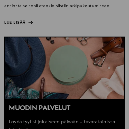
ansiosta se sopii etenkin siistiin arkipukeutumiseen.
LUE LISÄÄ
NÄYTÄ VÄHEMMÄN
LUE LISÄÄ
MUODIN PALVELUT
Löydä tyylisi jokaiseen päivään – tavarataloissa