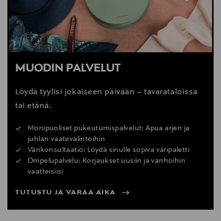
MUODIN PALVELUT
Löydä tyylisi jokaiseen päivään – tavarataloissa
tai etänä.
Monipuoliset pukeutumispalvelut: Apua arjen ja
juhlan vaatevalintoihin
Värikonsultaatio: Löydä sinulle sopiva väripaletti
Ompelupalvelu: Korjaukset uusiin ja vanhoihin
vaatteisiisi
TUTUSTU JA VARAA AIKA