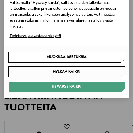
UGW MARINE
Valitsemalla “Hyväksy kaikki”, sallit evästeiden tallentamisen
laitteellesi sisällön ja mainosten personointia, sosiaalisen median
ominaisuuksia sekä liikenteen analysointia varten. Voit muuttaa
Koko
evästeasetuksiasi milloin tahansa sivun alareunasta löytyvästä
One size
linkistä.
Tietoturva ja evästeiden käyttö
ALE –40%
ALE –40%
Valmistusmaa
KENZO
KENZO
Reppu
Reppu
Kiina
Discounted Price
Discounted Price
Original Price
Original Price
101,40 €
101,40 €
169,00 €
169,00 €
MUOKKAA ASETUKSIA
Valmistajan tuotenumero
HYLKÄÄ KAIKKI
7A6213
HYVÄKSY KAIKKI
Valmistaja
LISÄÄ KIINNOSTAVIA
Lacoste Operations S.A.
TUOTTEITA
Valmistajan osoite
23 rue de Provence, 75009 Paris, France