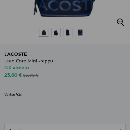
LACOSTE
Lcan Core Mini -reppu
61% Alennus
Original Price
Discounted Price
23,60 €
60,00 €
Valitse
Väri