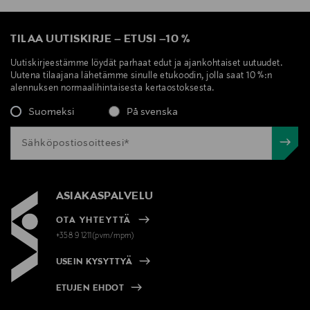
TILAA UUTISKIRJE
–
ETUSI
–
10 %
Uutiskirjeestämme löydät parhaat edut ja ajankohtaiset uutuudet.
Uutena tilaajana lähetämme sinulle etukoodin, jolla saat 10 %:n
alennuksen normaalihintaisesta kertaostoksesta.
Suomeksi
På svenska
ASIAKASPALVELU
OTA YHTEYTTÄ
+358 9 1211(pvm/mpm)
USEIN KYSYTTYÄ
ETUJEN EHDOT