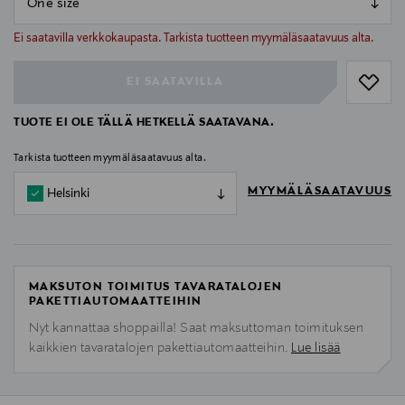
null
null
Ei saatavilla verkkokaupasta. Tarkista tuotteen myymäläsaatavuus alta.
EI SAATAVILLA
TUOTE EI OLE TÄLLÄ HETKELLÄ SAATAVANA.
Tarkista tuotteen myymäläsaatavuus alta.
MYYMÄLÄSAATAVUUS
Helsinki
MAKSUTON TOIMITUS TAVARATALOJEN
PAKETTIAUTOMAATTEIHIN
Nyt kannattaa shoppailla! Saat maksuttoman toimituksen
kaikkien tavaratalojen pakettiautomaatteihin.
Lue lisää