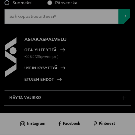
Suomeksi
På svenska
ASIAKASPALVELU
OTA YHTEYTTÄ
+358 9 1211(pvm/mpm)
USEIN KYSYTTYÄ
ETUJEN EHDOT
NÄYTÄ VALIKKO
TUKI & INFO
Instagram
Facebook
Pinterest
AJANKOHTAISTA