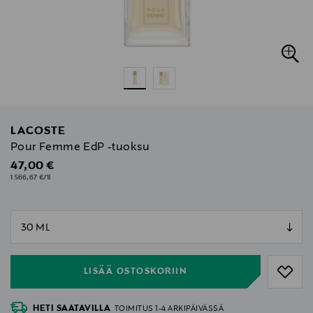
LACOSTE
Pour Femme EdP -tuoksu
Original Price
47,00 €
1 566,67 €/1l
null
null
LISÄÄ OSTOSKORIIN
HETI SAATAVILLA
TOIMITUS 1-4 ARKIPÄIVÄSSÄ