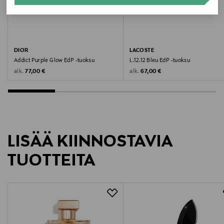
Valmistusmaa
Ranska
Valmistajan tuotenumero
DIOR
LACOSTE
Addict Purple Glow EdP -tuoksu
L.12.12 Bleu EdP -tuoksu
LC014A03
Original Price
Original Price
alk.
alk.
77,00 €
67,00 €
Valmistaja
Lacoste Operations S.A.
Valmistajan osoite
LISÄÄ KIINNOSTAVIA
23 rue de Provence, 75009 Paris, France
TUOTTEITA
Digitaalinen osoite
info@lacoste.com
Avainsanat