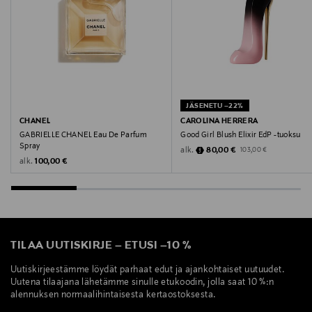
hajuvesi, naisten tuoksu, Lacoste tuoksu,
kukkaistuoksu, elegantti tuoksu, Lacoste
JÄSENETU –22%
CHANEL
CAROLINA HERRERA
GABRIELLE CHANEL Eau De Parfum
Good Girl Blush Elixir EdP -tuoksu
Spray
Discounted Price
Original Price
alk.
80,00 €
103,00 €
Original Price
alk.
100,00 €
TILAA UUTISKIRJE
–
ETUSI
–
10 %
Uutiskirjeestämme löydät parhaat edut ja ajankohtaiset uutuudet.
Uutena tilaajana lähetämme sinulle etukoodin, jolla saat 10 %:n
alennuksen normaalihintaisesta kertaostoksesta.