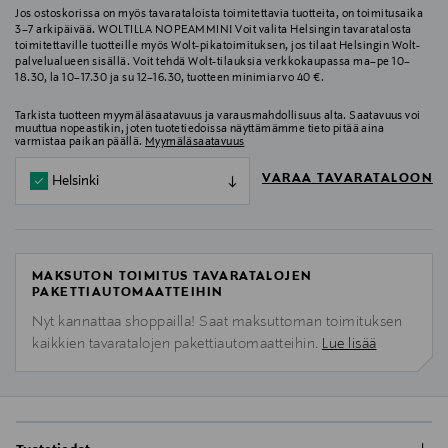
Jos ostoskorissa on myös tavarataloista toimitettavia tuotteita, on toimitusaika
3–7 arkipäivää. WOLTILLA NOPEAMMIN! Voit valita Helsingin tavaratalosta
toimitettaville tuotteille myös Wolt-pikatoimituksen, jos tilaat Helsingin Wolt-
palvelualueen sisällä. Voit tehdä Wolt-tilauksia verkkokaupassa ma–pe 10–
18.30, la 10–17.30 ja su 12–16.30, tuotteen minimiarvo 40 €.
Tarkista tuotteen myymäläsaatavuus ja varausmahdollisuus alta. Saatavuus voi
muuttua nopeastikin, joten tuotetiedoissa näyttämämme tieto pitää aina
varmistaa paikan päällä.
Myymäläsaatavuus
VARAA TAVARATALOON
Helsinki
MAKSUTON TOIMITUS TAVARATALOJEN
PAKETTIAUTOMAATTEIHIN
Nyt kannattaa shoppailla! Saat maksuttoman toimituksen
kaikkien tavaratalojen pakettiautomaatteihin.
Lue lisää