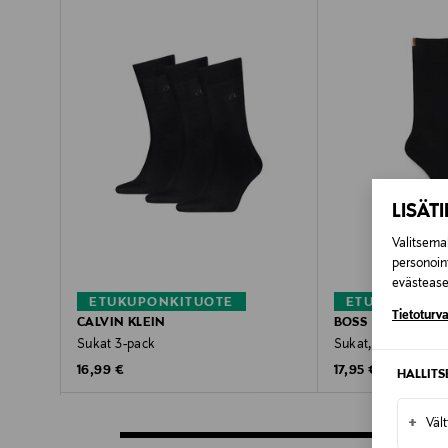
LISÄT
Valitsemal
personoin
evästeaset
ETUKUPONKITUOTE
ETUKUPONKI
Tietoturva
CALVIN KLEIN
BOSS
Sukat 3-pack
Sukat, 2-pack
Original Price
Original Price
16,99 €
17,95 €
HALLIT
+
Väl