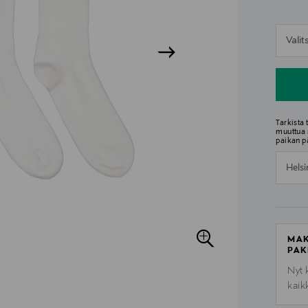
n
Vali
n
Tarkista
muuttua 
paikan p
Helsi
MAK
PAK
Nyt 
kaik