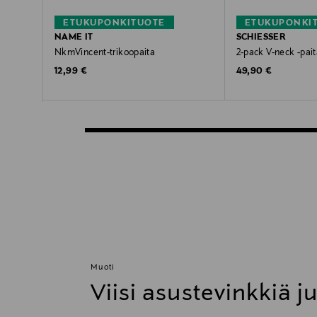
ETUKUPONKITUOTE
ETUKUPONKI
NAME IT
SCHIESSER
NkmVincent-trikoopaita
2-pack V-neck -pait
Original Price
Original Price
12,99 €
49,90 €
Muoti
Viisi asustevinkkiä j