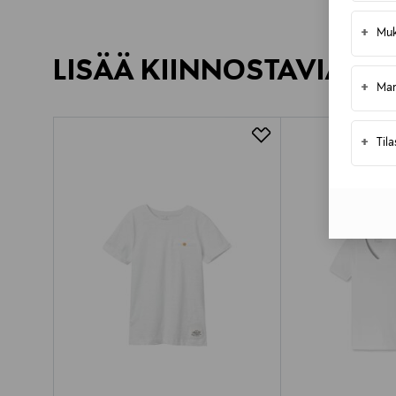
+
Muk
LISÄÄ KIINNOSTAVIA TU
+
Mar
+
Til