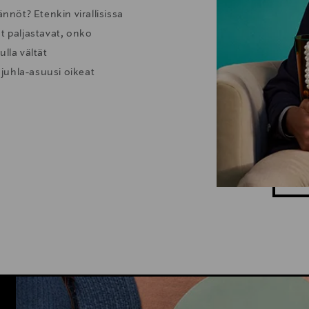
nöt? Etenkin virallisissa
t paljastavat, onko
lla vältät
juhla-asuusi oikeat