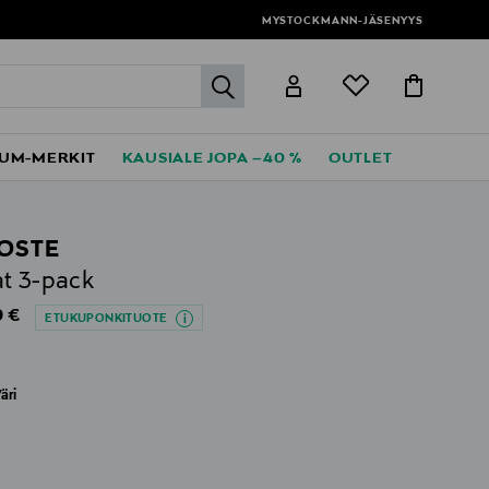
MYSTOCKMANN-JÄSENYYS
label.header.go
UM-MERKIT
KAUSIALE JOPA –40 %
OUTLET
OSTE
t 3-pack
al Price
 €
ETUKUPONKITUOTE
äri