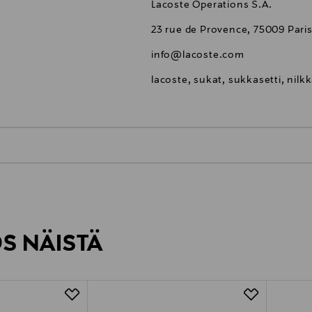
Lacoste Operations S.A.
23 rue de Provence, 75009 Paris
info@lacoste.com
lacoste, sukat, sukkasetti, nil
0,00 €
inen tilaukseesi. Voit palauttaa tilaamasi tuotteen 30 vuorokauden ku
0,00 € – 4,90 €
rvitse ilmoittaa palautuksesta etukäteen.
ÖS NÄISTÄ
7,90 €–50,00 € kuljetusyhtiöstä ja 
Alk. 6,90 €, kun toimitus on saatavi