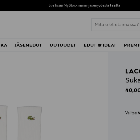
Lue lisää MyStockmann-jäsenyydestä
täältä
KKA
JÄSENEDUT
UUTUUDET
EDUT & IDEAT
PREMI
LAC
Suka
Origin
40,00
Valitse
V