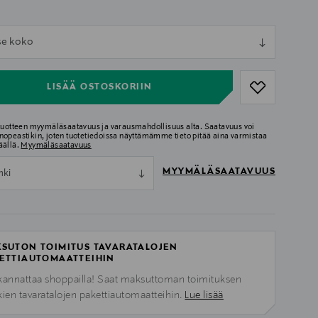
ull
tse koko
ull
LISÄÄ OSTOSKORIIN
 tuotteen myymäläsaatavuus ja varausmahdollisuus alta. Saatavuus voi
nopeastikin, joten tuotetiedoissa näyttämämme tieto pitää aina varmistaa
äällä.
Myymäläsaatavuus
MYYMÄLÄSAATAVUUS
nki
SUTON TOIMITUS TAVARATALOJEN
ETTIAUTOMAATTEIHIN
kannattaa shoppailla! Saat maksuttoman toimituksen
kien tavaratalojen pakettiautomaatteihin.
Lue lisää