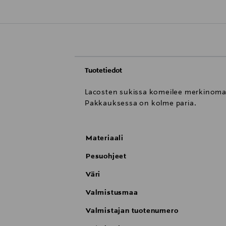
Tuotetiedot
Lacosten sukissa komeilee merkinomain
Pakkauksessa on kolme paria.
Materiaali
Pesuohjeet
Väri
Valmistusmaa
Valmistajan tuotenumero