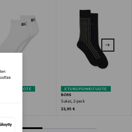
sten
muuttaa
KUPONKITUOTE
ETUKUPONKITUOTE
BOSS
2-pack
Sukat, 2-pack
 Price
Original Price
22,95 €
äksytty