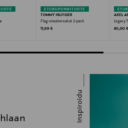
TUOTE
ETUKUPONKITUOTE
ETU
TOMMY HILFIGER
AXEL A
a
Flag-sneakersukat 2-pack
Legacy T
Original Price
Original
11,99 €
85,00 
Inspiroidu
uhlaan