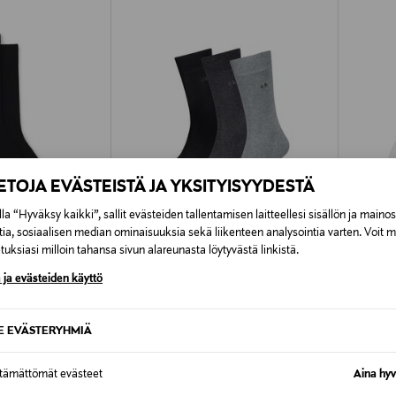
IETOJA EVÄSTEISTÄ JA YKSITYISYYDESTÄ
la “Hyväksy kaikki”, sallit evästeiden tallentamisen laitteellesi sisällön ja maino
tia, sosiaalisen median ominaisuuksia sekä liikenteen analysointia varten. Voit 
uksiasi milloin tahansa sivun alareunasta löytyvästä linkistä.
TUOTE
ETUKUPONKITUOTE
ETU
 ja evästeiden käyttö
CALVIN KLEIN
BOSS
Sukat 3-pack
Sukat, 
Original Price
Original
16,99 €
13,95 €
SE EVÄSTERYHMIÄ
ttämättömät evästeet
Aina hyv