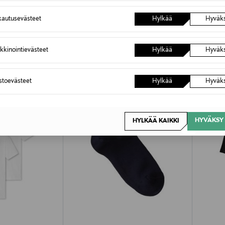
autusevästeet
Hylkää
Hyväk
OTTEITA
kkinointievästeet
Hylkää
Hyväk
astoevästeet
Hylkää
Hyväk
HYVÄKSY 
HYLKÄÄ KAIKKI