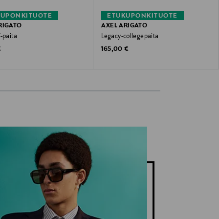
KUPONKITUOTE
ETUKUPONKITUOTE
RIGATO
AXEL ARIGATO
-paita
Legacy-collegepaita
 Price
Original Price
€
165,00 €