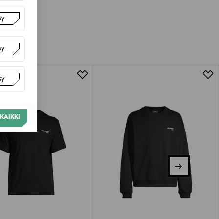
sy
sy
sy
KAIKKI