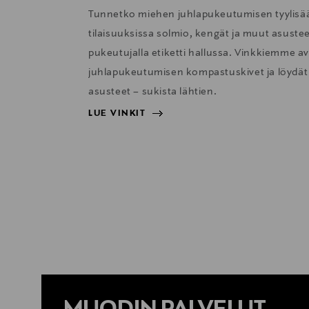
Tunnetko miehen juhlapukeutumisen tyylisään
tilaisuuksissa solmio, kengät ja muut asustee
pukeutujalla etiketti hallussa. Vinkkiemme avu
juhlapukeutumisen kompastuskivet ja löydät 
asusteet – sukista lähtien.
LUE VINKIT
LUE VINKIT