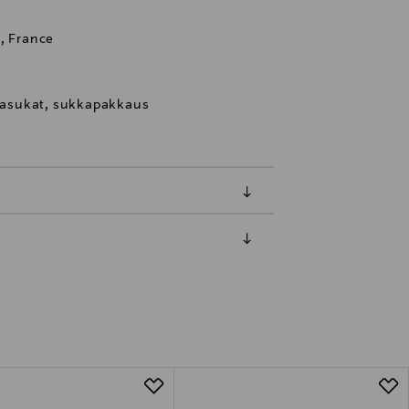
, France
kkasukat, sukkapakkaus
luessa tuotteen vastaanottamisesta.
tuotteen koosta riippuen
lla valittuun osoitteeseen.