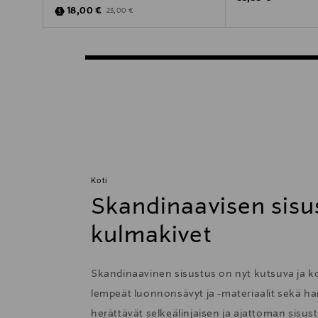
Discounted Price
Original Price
18,00 €
23,00 €
Koti
Skandinaavisen sisu
kulmakivet
Skandinaavinen sisustus on nyt kutsuva ja 
lempeät luonnonsävyt ja -materiaalit sekä har
herättävät selkeälinjaisen ja ajattoman sisu