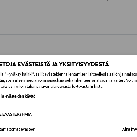
0,00 €
inen tilaukseesi. Voit palauttaa tilaamasi tuotteen 30 vuorokauden ku
0,00 € – 4,90 €
rvitse ilmoittaa palautuksesta etukäteen.
IETOJA EVÄSTEISTÄ JA YKSITYISYYDESTÄ
ÖS NÄISTÄ
7,90 €–50,00 € kuljetusyhtiöstä ja 
la “Hyväksy kaikki”, sallit evästeiden tallentamisen laitteellesi sisällön ja maino
tia, sosiaalisen median ominaisuuksia sekä liikenteen analysointia varten. Voit 
uksiasi milloin tahansa sivun alareunasta löytyvästä linkistä.
Alk. 6,90 €, kun toimitus on saatavi
 ja evästeiden käyttö
SE EVÄSTERYHMIÄ
ttämättömät evästeet
Aina hyv