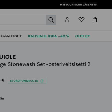
MYSTOCKMANN-JÄSENYYS
label.header.go
UM-MERKIT
KAUSIALE JOPA –40 %
OUTLET
UIOLE
e Stonewash Set -osteriveitsisetti 2
al Price
 €
ETUKUPONKITUOTE
äri