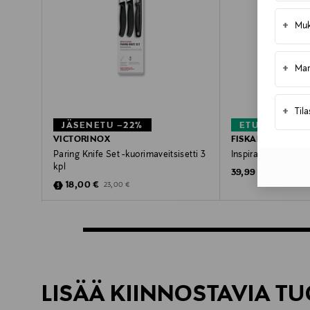
+
Muk
+
Mar
+
Til
JÄSENETU –22%
ETUKUPONKI
VICTORINOX
FISKARS
Paring Knife Set -kuorimaveitsisetti 3
Inspiration Scissors
kpl
Original Price
39,99 €
Discounted Price
Original Price
18,00 €
23,00 €
LISÄÄ KIINNOSTAVIA TU