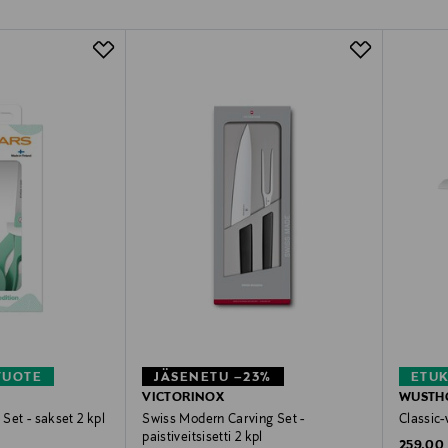
TUOTE
JÄSENETU –23%
ETU
VICTORINOX
WUSTH
 Set - sakset 2 kpl
Swiss Modern Carving Set -
Classic-v
paistiveitsisetti 2 kpl
Original
259,00