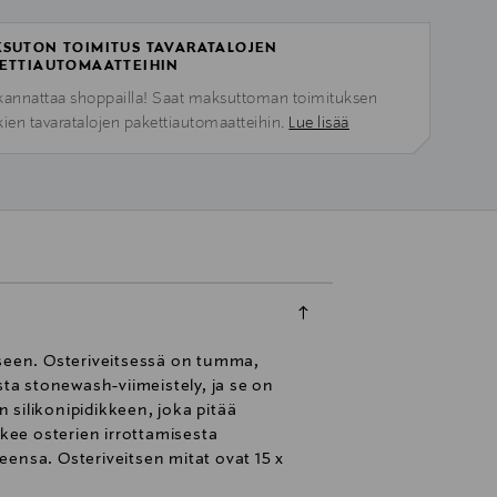
SUTON TOIMITUS TAVARATALOJEN
ETTIAUTOMAATTEIHIN
kannattaa shoppailla! Saat maksuttoman toimituksen
kien tavaratalojen pakettiautomaatteihin.
Lue lisää
iseen. Osteriveitsessä on tumma,
a stonewash-viimeistely, ja se on
 silikonipidikkeen, joka pitää
ekee osterien irrottamisesta
seensa. Osteriveitsen mitat ovat 15 x