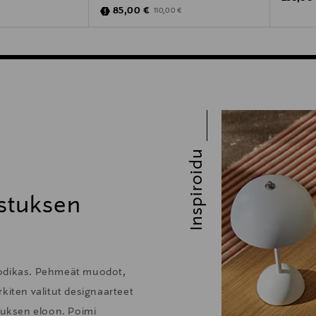
Discounted Price
Original Price
85,00 €
110,00 €
Inspiroidu
stuksen
kodikas. Pehmeät muodot,
kiten valitut designaarteet
stuksen eloon. Poimi