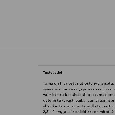
Tuotetiedot
Tämä on hienostunut osteriveitsisetti
syväkuvioinen wengepuukahva, joka tar
valmistettu kestävästä ruostumattomast
osterin tukevasti paikallaan avaamisen
yksinkertaista ja nautinnollista. Setti
2,5 x 2 cm, ja silikonipidikkeen mitat 12 