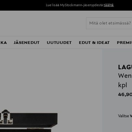
Lue lisää MyStockmann-jäsenyydestä
täältä
KKA
JÄSENEDUT
UUTUUDET
EDUT & IDEAT
PREMI
LAG
Weng
kpl
Origin
46,90
Valitse
V