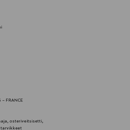
ni
AS – FRANCE
aja, osteriveitsisetti,
iötarvikkeet