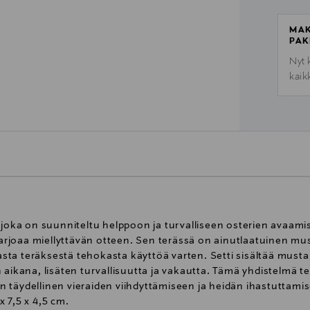
MAK
PAK
Nyt 
kaik
, joka on suunniteltu helppoon ja turvalliseen osterien avaam
joaa miellyttävän otteen. Sen terässä on ainutlaatuinen must
a teräksestä tehokasta käyttöä varten. Setti sisältää mustan
 aikana, lisäten turvallisuutta ja vakautta. Tämä yhdistelmä t
 on täydellinen vieraiden viihdyttämiseen ja heidän ihastuttami
x 7,5 x 4,5 cm.