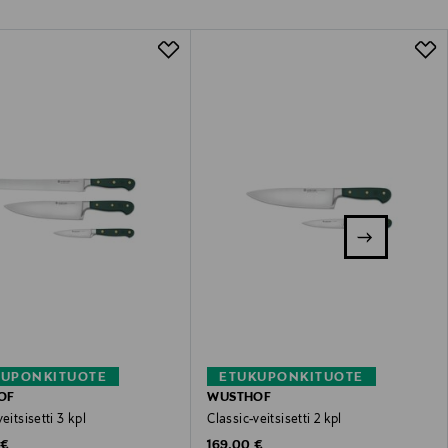
KUPONKITUOTE
ETUKUPONKITUOTE
OF
WUSTHOF
eitsisetti 3 kpl
Classic-veitsisetti 2 kpl
 Price
Original Price
 €
169,00 €