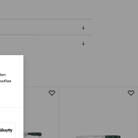
luessa tuotteen vastaanottamisesta.
tuotteen koosta riippuen
sten
muuttaa
lla valittuun osoitteeseen.
äksytty