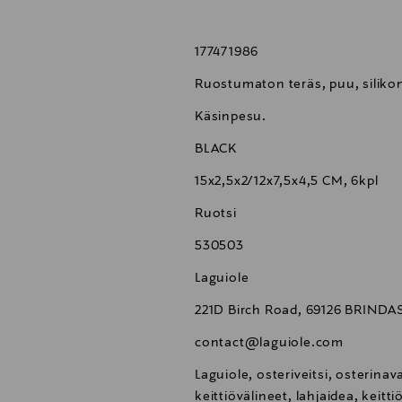
177471986
Ruostumaton teräs, puu, siliko
Käsinpesu.
BLACK
15x2,5x2/12x7,5x4,5 CM, 6kpl
Ruotsi
530503
Laguiole
221D Birch Road, 69126 BRIND
contact@laguiole.com
Laguiole, osteriveitsi, osterinava
keittiövälineet, lahjaidea, keitt