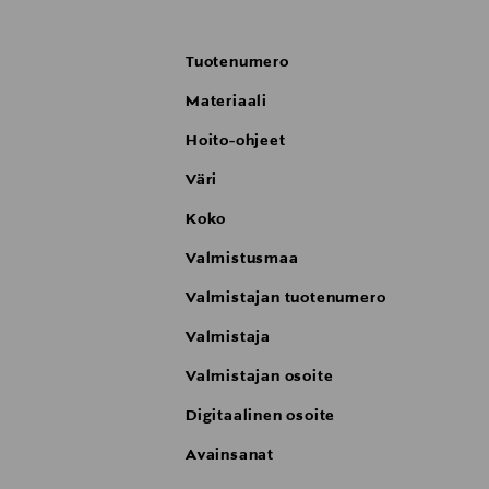
Tuotenumero
Materiaali
Hoito-ohjeet
Väri
Koko
Valmistusmaa
Valmistajan tuotenumero
Valmistaja
Valmistajan osoite
Digitaalinen osoite
Avainsanat