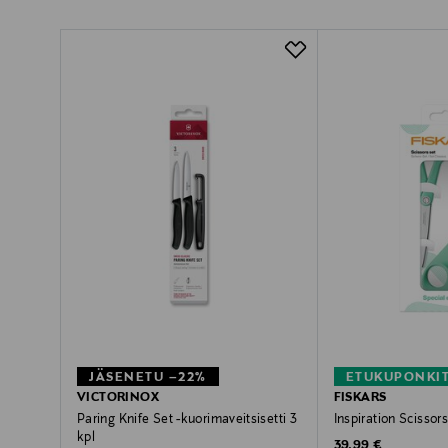
JÄSENETU –22%
ETUKUPONKI
VICTORINOX
FISKARS
Paring Knife Set -kuorimaveitsisetti 3
Inspiration Scissors
kpl
Original Price
39,99 €