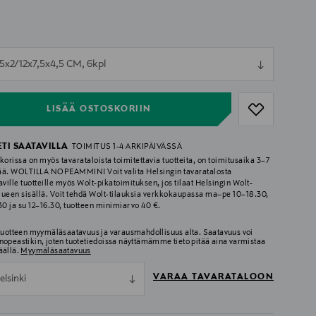
ull
,5x2/12x7,5x4,5 CM, 6kpl
ull
LISÄÄ OSTOSKORIIN
ETI SAATAVILLA
TOIMITUS 1-4 ARKIPÄIVÄSSÄ
korissa on myös tavarataloista toimitettavia tuotteita, on toimitusaika 3–7
ää. WOLTILLA NOPEAMMIN! Voit valita Helsingin tavaratalosta
aville tuotteille myös Wolt-pikatoimituksen, jos tilaat Helsingin Wolt-
lueen sisällä. Voit tehdä Wolt-tilauksia verkkokaupassa ma–pe 10–18.30,
.30 ja su 12–16.30, tuotteen minimiarvo 40 €.
 tuotteen myymäläsaatavuus ja varausmahdollisuus alta. Saatavuus voi
nopeastikin, joten tuotetiedoissa näyttämämme tieto pitää aina varmistaa
äällä.
Myymäläsaatavuus
VARAA TAVARATALOON
elsinki