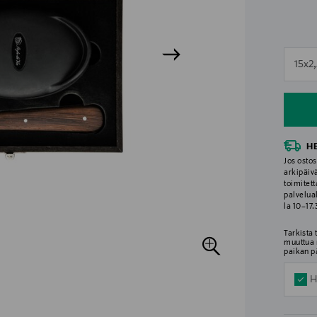
n
15x2
n
H
Jos ostos
arkipäiv
toimitett
palvelua
la 10–17
Tarkista
muuttua 
paikan p
H