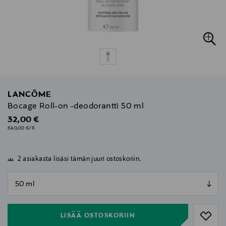
LANCÔME
Bocage Roll-on -deodorantti 50 ml
Original Price
32,00 €
640,00 €/1l
2 asiakasta lisäsi tämän juuri ostoskoriin.
null
null
LISÄÄ OSTOSKORIIN