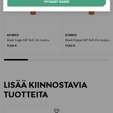
1
HYVÄKSY KAIKKI
Koko
50 ml
Valmistusmaa
KORRES
KORRES
Black Sugar EdT Roll-On -tuoksu
Black Pepper EdT Roll-On -tuoksu
Ranska
Original Price
Original Price
17,00 €
17,00 €
Valmistaja
Loreal Finland Oy
Valmistajan osoite
LISÄÄ KIINNOSTAVIA
Keilaranta 13 A, 02150, Espoo, Finland
TUOTTEITA
Digitaalinen osoite
neuvonta@loreal.com