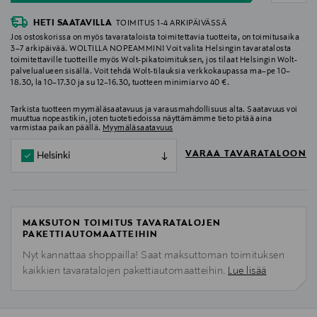
HETI SAATAVILLA
TOIMITUS 1-4 ARKIPÄIVÄSSÄ
Jos ostoskorissa on myös tavarataloista toimitettavia tuotteita, on toimitusaika
3–7 arkipäivää. WOLTILLA NOPEAMMIN! Voit valita Helsingin tavaratalosta
toimitettaville tuotteille myös Wolt-pikatoimituksen, jos tilaat Helsingin Wolt-
palvelualueen sisällä. Voit tehdä Wolt-tilauksia verkkokaupassa ma–pe 10–
18.30, la 10–17.30 ja su 12–16.30, tuotteen minimiarvo 40 €.
Tarkista tuotteen myymäläsaatavuus ja varausmahdollisuus alta. Saatavuus voi
muuttua nopeastikin, joten tuotetiedoissa näyttämämme tieto pitää aina
varmistaa paikan päällä.
Myymäläsaatavuus
VARAA TAVARATALOON
Helsinki
MAKSUTON TOIMITUS TAVARATALOJEN
PAKETTIAUTOMAATTEIHIN
Nyt kannattaa shoppailla! Saat maksuttoman toimituksen
kaikkien tavaratalojen pakettiautomaatteihin.
Lue lisää