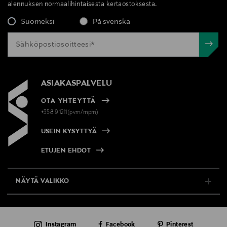
alennuksen normaalihintaisesta kertaostoksesta.
Suomeksi
På svenska
ASIAKASPALVELU
OTA YHTEYTTÄ
+358 9 1211(pvm/mpm)
USEIN KYSYTTYÄ
ETUJEN EHDOT
NÄYTÄ VALIKKO
TUKI & INFO
Instagram
Facebook
Pinterest