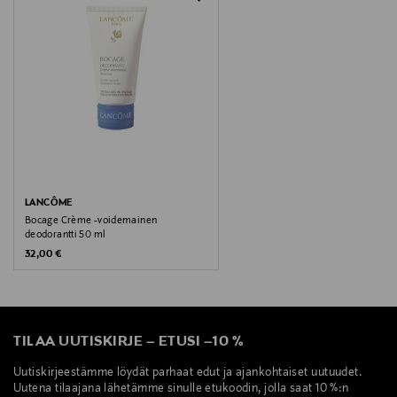
Avainsanat
Lancome, Lancôme, deororantti, ihonhoito,
LANCÔME
Bocage Crème -voidemainen
deodorantti 50 ml
Original Price
32,00 €
TILAA UUTISKIRJE
–
ETUSI
–
10 %
Uutiskirjeestämme löydät parhaat edut ja ajankohtaiset uutuudet.
Uutena tilaajana lähetämme sinulle etukoodin, jolla saat 10 %:n